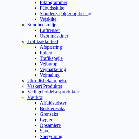
Piktogrammer
Påbudsskilte
Standere, galger og beslag
Vejskilte
Sundhedsmiljø
Luftrenser
Ozonmaskiner
Trafiksikkerhed
Afspærring
Pullert
Trafikspejle
Vejbump
Vejmarkering
Vejmaling
Ukrudtsbekæmpelse
Vaskeri Produkter
Vedligeholdelsesprodukter
Værktøj
Affaldsudstyr
Beskæresaks
Grensaks
Lygter
Opsamlere
Save
Snerydning