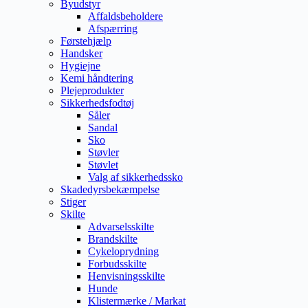
Byudstyr
Affaldsbeholdere
Afspærring
Førstehjælp
Handsker
Hygiejne
Kemi håndtering
Plejeprodukter
Sikkerhedsfodtøj
Såler
Sandal
Sko
Støvler
Støvlet
Valg af sikkerhedssko
Skadedyrsbekæmpelse
Stiger
Skilte
Advarselsskilte
Brandskilte
Cykeloprydning
Forbudsskilte
Henvisningsskilte
Hunde
Klistermærke / Markat