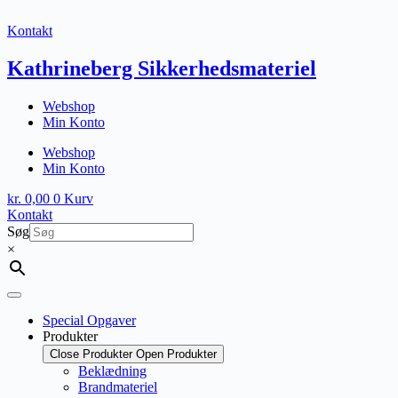
Fortsæt
til
Kontakt
indhold
Kathrineberg Sikkerhedsmateriel
Webshop
Min Konto
Webshop
Min Konto
kr.
0,00
0
Kurv
Kontakt
Søg
×
Special Opgaver
Produkter
Close Produkter
Open Produkter
Beklædning
Brandmateriel