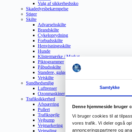
Valg af sikkerhedssko
Skadedyrsbekæmpelse
Stiger
Skilte
Advarselsskilte
Brandskilte
Cykeloprydning
Forbudsskilte
Henvisningsskilte
Hunde
Klistermærke / Markat
Piktogrammer
Påbudsskilte
Standere, galger og beslag
Vejskilte
Sundhedsmiljø
Samtykke
Luftrenser
Ozonmaskiner
Trafiksikkerhed
Afspærring
Denne hjemmeside bruger c
Pullert
Trafikspejle
Vi bruger cookies til at tilpas
Vejbump
vores trafik. Vi deler også 
Vejmarkering
annonceringspartnere og anal
Vejmaling