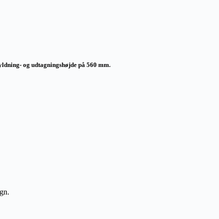
 fyldning- og udtagningshøjde på 560 mm.
gn.