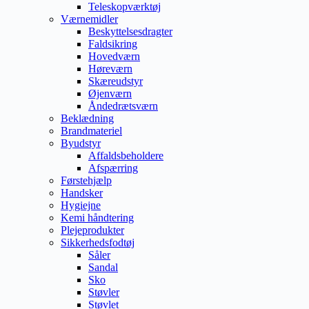
Teleskopværktøj
Værnemidler
Beskyttelsesdragter
Faldsikring
Hovedværn
Høreværn
Skæreudstyr
Øjenværn
Åndedrætsværn
Beklædning
Brandmateriel
Byudstyr
Affaldsbeholdere
Afspærring
Førstehjælp
Handsker
Hygiejne
Kemi håndtering
Plejeprodukter
Sikkerhedsfodtøj
Såler
Sandal
Sko
Støvler
Støvlet