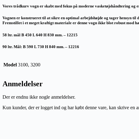
Vores trådkurv vogn er skabt med fokus på moderne vasketøjshåndtering og e
Vognen er konstrueret til at sikre en optimal arbejdshøjde og tager hensyn ti
Fremstillet i et meget kraftigt materiale er denne vogn ikke blot robust mod hær
58 ltr. mål B 450 L 640 H 830 mm. – 12215
90 ltr. Mål: B 590 L 730 H 840 mm. – 12216
Model
3100, 3200
Anmeldelser
Der er endnu ikke nogle anmeldelser.
Kun kunder, der er logget ind og har købt denne vare, kan skrive en 