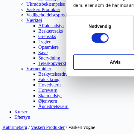
Ukrudtsbekæmpelse
dem, eller som de har indsaml
Vaskeri Produkter
Vedligeholdelsesprodukter
Samtykkevalg
Værktøj
Affaldsudstyr
Nødvendig
Beskæresaks
Grensaks
Lygter
Opsamlere
Save
Snerydning
Afvis
Teleskopværktøj
Værnemidler
Beskyttelsesdragter
Faldsikring
Hovedværn
Høreværn
Skæreudstyr
Øjenværn
Åndedrætsværn
Kurser
Eftersyn
Kathrineberg
/
Vaskeri Produkter
/ Vaskeri vogne