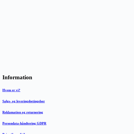
Information
Hvem er vi?
Salgs- og leveringsbetingelser
Reklamation og returnering
Persondata-håndtering GDPR