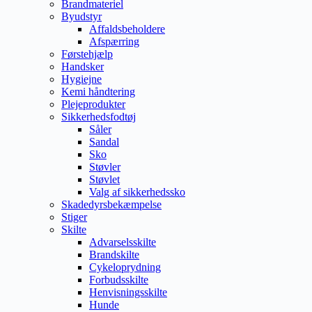
Brandmateriel
Byudstyr
Affaldsbeholdere
Afspærring
Førstehjælp
Handsker
Hygiejne
Kemi håndtering
Plejeprodukter
Sikkerhedsfodtøj
Såler
Sandal
Sko
Støvler
Støvlet
Valg af sikkerhedssko
Skadedyrsbekæmpelse
Stiger
Skilte
Advarselsskilte
Brandskilte
Cykeloprydning
Forbudsskilte
Henvisningsskilte
Hunde