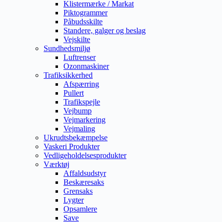
Klistermærke / Markat
Piktogrammer
Påbudsskilte
Standere, galger og beslag
Vejskilte
Sundhedsmiljø
Luftrenser
Ozonmaskiner
Trafiksikkerhed
Afspærring
Pullert
Trafikspejle
Vejbump
Vejmarkering
Vejmaling
Ukrudtsbekæmpelse
Vaskeri Produkter
Vedligeholdelsesprodukter
Værktøj
Affaldsudstyr
Beskæresaks
Grensaks
Lygter
Opsamlere
Save