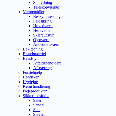
Snerydning
Teleskopværktøj
Værnemidler
Beskyttelsesdragter
Faldsikring
Hovedværn
Høreværn
Skæreudstyr
Øjenværn
Åndedrætsværn
Beklædning
Brandmateriel
Byudstyr
Affaldsbeholdere
Afspærring
Førstehjælp
Handsker
Hygiejne
Kemi håndtering
Plejeprodukter
Sikkerhedsfodtøj
Såler
Sandal
Sko
Støvler