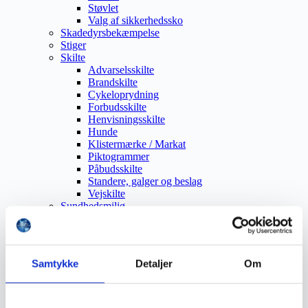
Støvlet
Valg af sikkerhedssko
Skadedyrsbekæmpelse
Stiger
Skilte
Advarselsskilte
Brandskilte
Cykeloprydning
Forbudsskilte
Henvisningsskilte
Hunde
Klistermærke / Markat
Piktogrammer
Påbudsskilte
Standere, galger og beslag
Vejskilte
Sundhedsmiljø
Luftrenser
Ozonmaskiner
Trafiksikkerhed
Afspærring
Samtykke
Detaljer
Om
Pullert
Trafikspejle
Vejbump
Vejmarkering