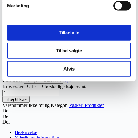
højder
Marketing
Kurvevogn 32 ltr. i 3 forskellige
Tillad alle
højder
Tillad valgte
kr.
623,13
–
kr.
718,13
Prisinterval: kr. 623,13 til kr. 718,13
Inkl.
moms
Højde
Afvis
Håndtag
Fast kurv
Ryd
Kurvevogn 32 ltr. i 3 forskellige højder antal
Tilføj til kurv
Varenummer
Ikke mulig
Kategori
Vaskeri Produkter
Del
Del
Del
Beskrivelse
Yderligere information