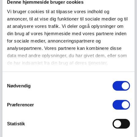
Denne hjemmeside bruger cookies
Vejmaling
Ukrudtsbekæmpelse
Vi bruger cookies til at tilpasse vores indhold og
Vaskeri Produkter
annoncer, til at vise dig funktioner til sociale medier og til
Vedligeholdelsesprodukter
at analysere vores trafik. Vi deler også oplysninger om
Værktøj
Affaldsudstyr
din brug af vores hjemmeside med vores partnere inden
Beskæresaks
for sociale medier, annonceringspartnere og
Grensaks
analysepartnere. Vores partnere kan kombinere disse
Lygter
Opsamlere
data med andre oplysninger, du har givet dem, eller som
Save
de har indsamlet fra din brug af deres tjenester.
Snerydning
Teleskopværktøj
Værnemidler
Samtykkevalg
Beskyttelsesdragter
Nødvendig
Faldsikring
Hovedværn
Høreværn
Skæreudstyr
Præferencer
Øjenværn
Åndedrætsværn
Kurser
Statistik
Eftersyn
Kathrineberg
/
Vaskeri Produkter
/ Kurvevogn 32 ltr. i 3 forskellige