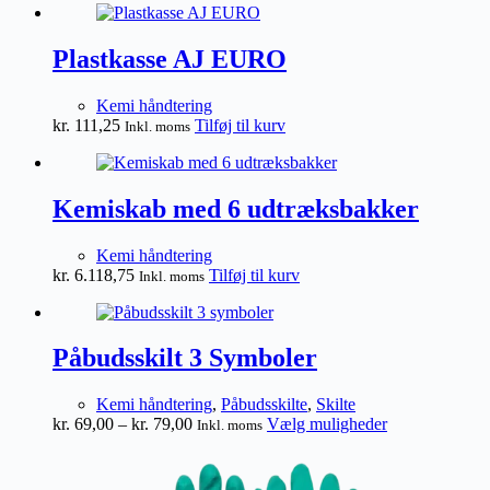
til
har
kr. 1.737,50
flere
varianter
Plastkasse AJ EURO
Mulighe
kan
Kemi håndtering
vælges
kr.
111,25
Tilføj til kurv
Inkl. moms
på
vareside
Kemiskab med 6 udtræksbakker
Kemi håndtering
kr.
6.118,75
Tilføj til kurv
Inkl. moms
Påbudsskilt 3 Symboler
Kemi håndtering
,
Påbudsskilte
,
Skilte
Prisinterval:
Dette
kr.
69,00
–
kr.
79,00
Vælg muligheder
Inkl. moms
kr. 69,00
vare
til
har
kr. 79,00
flere