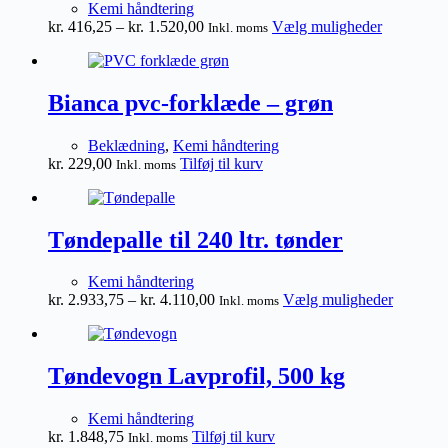
Kemi håndtering
Prisinterval:
Dette
kr.
416,25
–
kr.
1.520,00
Vælg muligheder
Inkl. moms
kr. 416,25
vare
til
har
kr. 1.520,00
flere
varianter.
Bianca pvc-forklæde – grøn
Mulighede
kan
Beklædning
,
Kemi håndtering
vælges
kr.
229,00
Tilføj til kurv
Inkl. moms
på
varesiden
Tøndepalle til 240 ltr. tønder
Kemi håndtering
Prisinterval:
Dette
kr.
2.933,75
–
kr.
4.110,00
Vælg muligheder
Inkl. moms
kr. 2.933,75
vare
til
har
kr. 4.110,00
flere
varianter
Tøndevogn Lavprofil, 500 kg
Mulighe
kan
Kemi håndtering
vælges
kr.
1.848,75
Tilføj til kurv
Inkl. moms
på