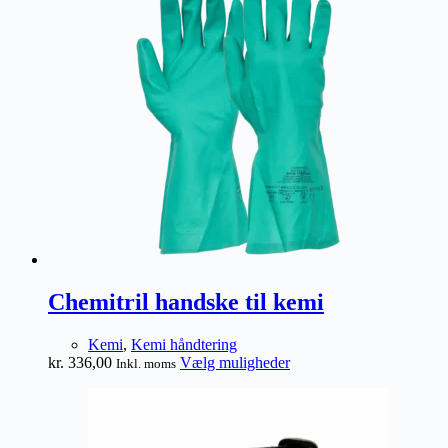
varianter.
Mulighederne
kan
vælges
på
varesiden
Chemitril handske til kemi
Kemi
,
Kemi håndtering
Dette
kr.
336,00
Vælg muligheder
Inkl. moms
vare
har
flere
varianter.