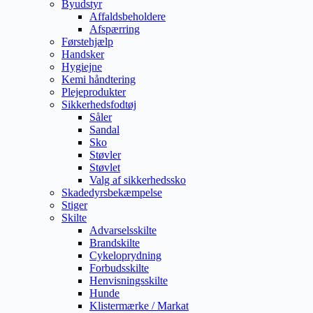
Byudstyr
Affaldsbeholdere
Afspærring
Førstehjælp
Handsker
Hygiejne
Kemi håndtering
Plejeprodukter
Sikkerhedsfodtøj
Såler
Sandal
Sko
Støvler
Støvlet
Valg af sikkerhedssko
Skadedyrsbekæmpelse
Stiger
Skilte
Advarselsskilte
Brandskilte
Cykeloprydning
Forbudsskilte
Henvisningsskilte
Hunde
Klistermærke / Markat