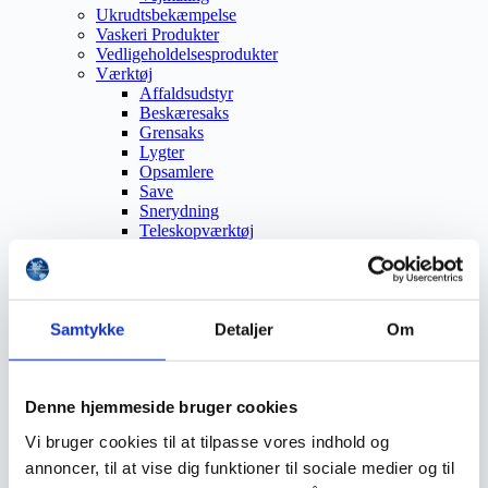
Ukrudtsbekæmpelse
Vaskeri Produkter
Vedligeholdelsesprodukter
Værktøj
Affaldsudstyr
Beskæresaks
Grensaks
Lygter
Opsamlere
Save
Snerydning
Teleskopværktøj
Værnemidler
Beskyttelsesdragter
Faldsikring
Hovedværn
Høreværn
Samtykke
Detaljer
Om
Skæreudstyr
Øjenværn
Åndedrætsværn
Denne hjemmeside bruger cookies
Kurser
Eftersyn
Vi bruger cookies til at tilpasse vores indhold og
annoncer, til at vise dig funktioner til sociale medier og til
Kemi håndtering