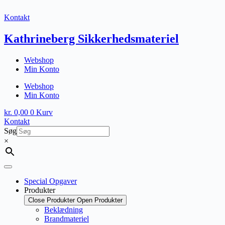
Fortsæt
til
Kontakt
indhold
Kathrineberg Sikkerhedsmateriel
Webshop
Min Konto
Webshop
Min Konto
kr.
0,00
0
Kurv
Kontakt
Søg
×
Special Opgaver
Produkter
Close Produkter
Open Produkter
Beklædning
Brandmateriel