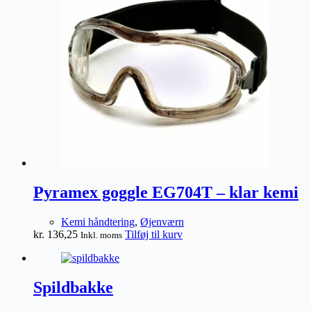
Mulighederne
kan
vælges
på
varesiden
Pyramex goggle EG704T – klar kemi
Kemi håndtering
,
Øjenværn
kr.
136,25
Tilføj til kurv
Inkl. moms
Spildbakke