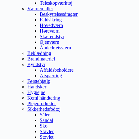
Teleskopværktøj
Værnemidler
Beskyttelsesdragter
Faldsikring
Hovedværn
Høreværn
Skæreudstyr
Øjenværn
Åndedrætsværn
Beklædning
Brandmateriel
Byudstyr
Affaldsbeholdere
Afspærring
Førstehjælp
Handsker
Hygiejne
Kemi håndtering
Plejeprodukter
Sikkerhedsfodtøj
Såler
Sandal
Sko
Støvler
Støvlet