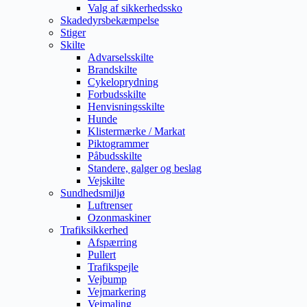
Valg af sikkerhedssko
Skadedyrsbekæmpelse
Stiger
Skilte
Advarselsskilte
Brandskilte
Cykeloprydning
Forbudsskilte
Henvisningsskilte
Hunde
Klistermærke / Markat
Piktogrammer
Påbudsskilte
Standere, galger og beslag
Vejskilte
Sundhedsmiljø
Luftrenser
Ozonmaskiner
Trafiksikkerhed
Afspærring
Pullert
Trafikspejle
Vejbump
Vejmarkering
Vejmaling