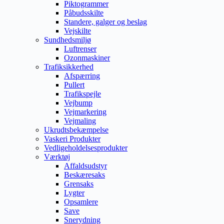
Piktogrammer
Påbudsskilte
Standere, galger og beslag
Vejskilte
Sundhedsmiljø
Luftrenser
Ozonmaskiner
Trafiksikkerhed
Afspærring
Pullert
Trafikspejle
Vejbump
Vejmarkering
Vejmaling
Ukrudtsbekæmpelse
Vaskeri Produkter
Vedligeholdelsesprodukter
Værktøj
Affaldsudstyr
Beskæresaks
Grensaks
Lygter
Opsamlere
Save
Snerydning