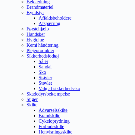
Beklædning
Brandmateriel
Byudstyr
Affaldsbeholdere
Afspærring
Førstehjælp
Handsker
Hygiejne
Kemi håndtering
Plejeprodukter
Sikkerhedsfodtøj
Såler
Sandal
Sko
Støvler
Støvlet
Valg af sikkerhedssko
Skadedyrsbekæmpelse
Stiger
Skilte
Advarselsskilte
Brandskilte
Cykeloprydning
Forbudsskilte
Henvisningsskilte