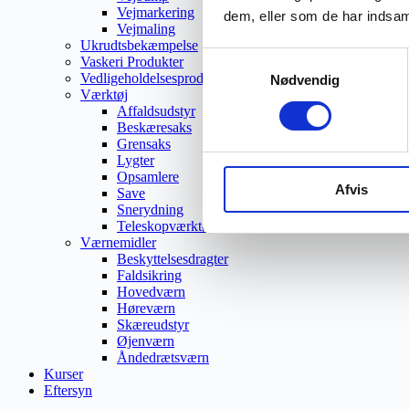
Vejmarkering
dem, eller som de har indsaml
Vejmaling
Ukrudtsbekæmpelse
Samtykkevalg
Vaskeri Produkter
Vedligeholdelsesprodukter
Nødvendig
Værktøj
Affaldsudstyr
Beskæresaks
Grensaks
Lygter
Opsamlere
Afvis
Save
Snerydning
Teleskopværktøj
Værnemidler
Beskyttelsesdragter
Faldsikring
Hovedværn
Høreværn
Skæreudstyr
Øjenværn
Åndedrætsværn
Kurser
Eftersyn