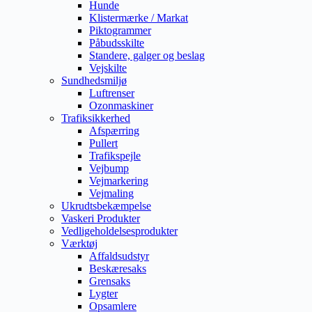
Hunde
Klistermærke / Markat
Piktogrammer
Påbudsskilte
Standere, galger og beslag
Vejskilte
Sundhedsmiljø
Luftrenser
Ozonmaskiner
Trafiksikkerhed
Afspærring
Pullert
Trafikspejle
Vejbump
Vejmarkering
Vejmaling
Ukrudtsbekæmpelse
Vaskeri Produkter
Vedligeholdelsesprodukter
Værktøj
Affaldsudstyr
Beskæresaks
Grensaks
Lygter
Opsamlere