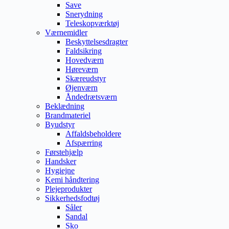
Save
Snerydning
Teleskopværktøj
Værnemidler
Beskyttelsesdragter
Faldsikring
Hovedværn
Høreværn
Skæreudstyr
Øjenværn
Åndedrætsværn
Beklædning
Brandmateriel
Byudstyr
Affaldsbeholdere
Afspærring
Førstehjælp
Handsker
Hygiejne
Kemi håndtering
Plejeprodukter
Sikkerhedsfodtøj
Såler
Sandal
Sko