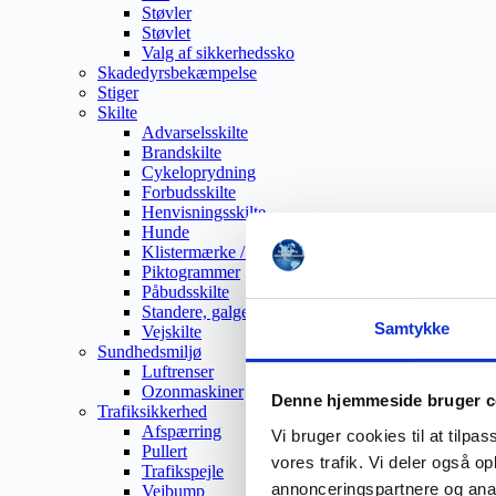
Støvler
Støvlet
Valg af sikkerhedssko
Skadedyrsbekæmpelse
Stiger
Skilte
Advarselsskilte
Brandskilte
Cykeloprydning
Forbudsskilte
Henvisningsskilte
Hunde
Klistermærke / Markat
Piktogrammer
Påbudsskilte
Standere, galger og beslag
Samtykke
Vejskilte
Sundhedsmiljø
Luftrenser
Ozonmaskiner
Denne hjemmeside bruger c
Trafiksikkerhed
Afspærring
Vi bruger cookies til at tilpas
Pullert
vores trafik. Vi deler også 
Trafikspejle
annonceringspartnere og anal
Vejbump