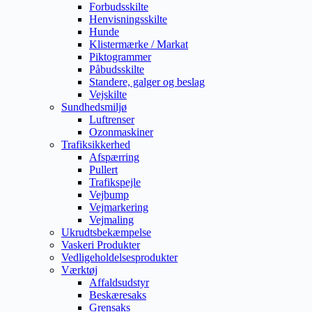
Forbudsskilte
Henvisningsskilte
Hunde
Klistermærke / Markat
Piktogrammer
Påbudsskilte
Standere, galger og beslag
Vejskilte
Sundhedsmiljø
Luftrenser
Ozonmaskiner
Trafiksikkerhed
Afspærring
Pullert
Trafikspejle
Vejbump
Vejmarkering
Vejmaling
Ukrudtsbekæmpelse
Vaskeri Produkter
Vedligeholdelsesprodukter
Værktøj
Affaldsudstyr
Beskæresaks
Grensaks