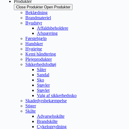
Produkter
Close Produkter
Open Produkter
Beklædning
Brandmateriel
Byudstyr
Affaldsbeholdere
Afspærring
Førstehjælp
Handsker
Hygiejne
Kemi håndtering
Plejeprodukter
Sikkerhedsfodtøj
Såler
Sandal
Sko
Støvler
Støvlet
Valg af sikkerhedssko
Skadedyrsbekæmpelse
Stiger
Skilte
Advarselsskilte
Brandskilte
Cykeloprydning