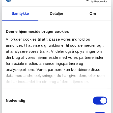
Sandal
Sko
Støvler
Samtykke
Detaljer
Om
Støvlet
Valg af sikkerhedssko
Skadedyrsbekæmpelse
Stiger
Denne hjemmeside bruger cookies
Skilte
Vi bruger cookies til at tilpasse vores indhold og
Advarselsskilte
Brandskilte
annoncer, til at vise dig funktioner til sociale medier og til
Cykeloprydning
at analysere vores trafik. Vi deler også oplysninger om
Forbudsskilte
din brug af vores hjemmeside med vores partnere inden
Henvisningsskilte
Hunde
for sociale medier, annonceringspartnere og
Klistermærke / Markat
analysepartnere. Vores partnere kan kombinere disse
Piktogrammer
data med andre oplysninger, du har givet dem, eller som
Påbudsskilte
Standere, galger og beslag
de har indsamlet fra din brug af deres tjenester.
Vejskilte
Sundhedsmiljø
Luftrenser
Samtykkevalg
Ozonmaskiner
Nødvendig
Trafiksikkerhed
Afspærring
Pullert