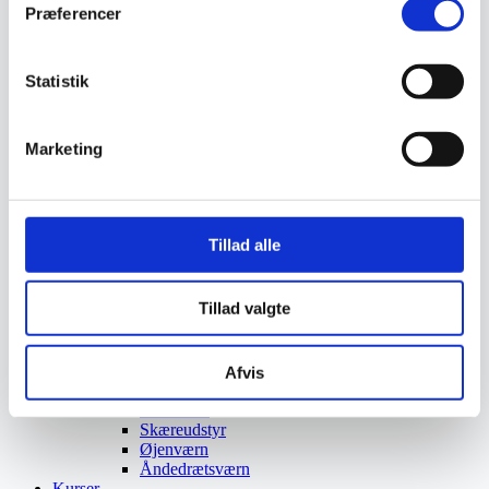
Præferencer
Trafikspejle
Vejbump
Vejmarkering
Vejmaling
Statistik
Ukrudtsbekæmpelse
Vaskeri Produkter
Vedligeholdelsesprodukter
Marketing
Værktøj
Affaldsudstyr
Beskæresaks
Grensaks
Lygter
Tillad alle
Opsamlere
Save
Snerydning
Tillad valgte
Teleskopværktøj
Værnemidler
Beskyttelsesdragter
Faldsikring
Afvis
Hovedværn
Høreværn
Skæreudstyr
Øjenværn
Åndedrætsværn
Kurser