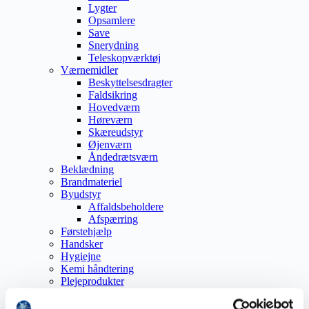
Lygter
Opsamlere
Save
Snerydning
Teleskopværktøj
Værnemidler
Beskyttelsesdragter
Faldsikring
Hovedværn
Høreværn
Skæreudstyr
Øjenværn
Åndedrætsværn
Beklædning
Brandmateriel
Byudstyr
Affaldsbeholdere
Afspærring
Førstehjælp
Handsker
Hygiejne
Kemi håndtering
Plejeprodukter
Sikkerhedsfodtøj
Såler