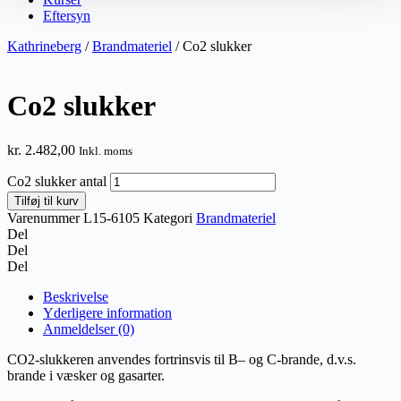
Eftersyn
Kathrineberg
/
Brandmateriel
/ Co2 slukker
Co2 slukker
kr.
2.482,00
Inkl. moms
Co2 slukker antal
Tilføj til kurv
Varenummer
L15-6105
Kategori
Brandmateriel
Del
Del
Del
Beskrivelse
Yderligere information
Anmeldelser (0)
CO2-slukkeren anvendes fortrinsvis til B– og C-brande, d.v.s.
brande i væsker og gasarter.