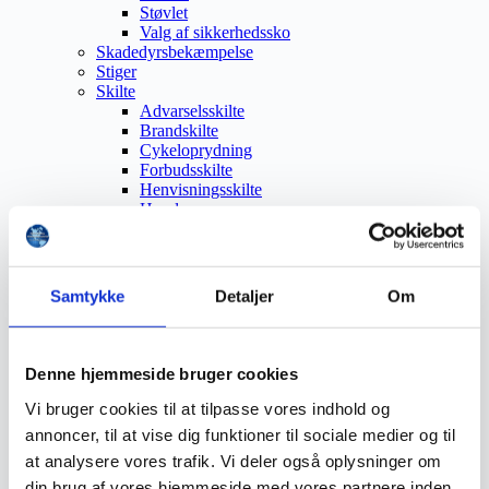
Støvlet
Valg af sikkerhedssko
Skadedyrsbekæmpelse
Stiger
Skilte
Advarselsskilte
Brandskilte
Cykeloprydning
Forbudsskilte
Henvisningsskilte
Hunde
Klistermærke / Markat
Piktogrammer
Påbudsskilte
Standere, galger og beslag
Samtykke
Detaljer
Om
Vejskilte
Sundhedsmiljø
Luftrenser
Ozonmaskiner
Denne hjemmeside bruger cookies
Trafiksikkerhed
Afspærring
Vi bruger cookies til at tilpasse vores indhold og
Pullert
annoncer, til at vise dig funktioner til sociale medier og til
Trafikspejle
at analysere vores trafik. Vi deler også oplysninger om
Vejbump
Vejmarkering
din brug af vores hjemmeside med vores partnere inden