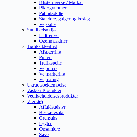
Klistermærke / Markat
Piktogrammer
Påbudsskilte
Standere, galger og beslag
Vejskilte
Sundhedsmiljø
Luftrenser
Ozonmaskiner
Trafiksikkerhed
Afspærring
Pullert
Trafikspejle
Vejbump
Vejmarkering
Vejmaling
Ukrudtsbekæmpelse
Vaskeri Produkter
Vedligeholdelsesprodukter
Værktøj
Affaldsudstyr
Beskæresaks
Grensaks
Lygter
Opsamlere
Save