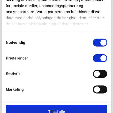
Vejmaling
for sociale medier, annonceringspartnere og
Ukrudtsbekæmpelse
analysepartnere. Vores partnere kan kombinere disse
Vaskeri Produkter
Vedligeholdelsesprodukter
data med andre oplysninger, du har givet dem, eller som
Værktøj
de har indsamlet fra din brug af deres tjenester.
Affaldsudstyr
Beskæresaks
Grensaks
Samtykkevalg
Lygter
Nødvendig
Opsamlere
Save
Snerydning
Teleskopværktøj
Præferencer
Værnemidler
Beskyttelsesdragter
Faldsikring
Statistik
Hovedværn
Høreværn
Skæreudstyr
Marketing
Øjenværn
Åndedrætsværn
Kurser
Eftersyn
Tillad alle
Kathrineberg
/
Værktøj
/
Affaldsudstyr
/ HH Poseholder PRO med