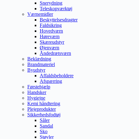
Snerydning
Teleskopværktøj
Værnemidler
Beskyttelsesdragter
Faldsikring
Hovedværn
Høreværn
Skæreudstyr
Øjenværn
Åndedrætsværn
Beklædning
Brandmateriel
Byudstyr
Affaldsbeholdere
Afspærring
Førstehjælp
Handsker
Hygiejne
Kemi håndtering
Plejeprodukter
Sikkerhedsfodtøj
Såler
Sandal
Sko
Støvler