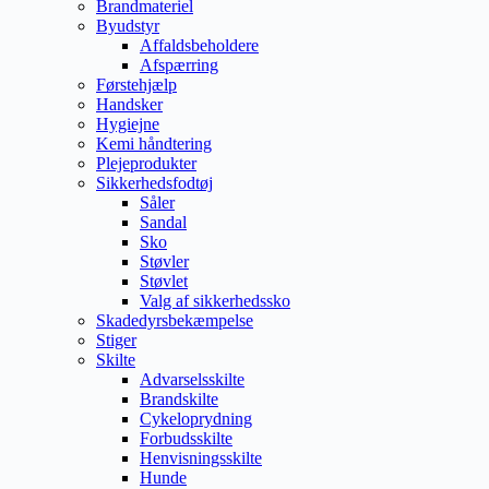
Brandmateriel
Byudstyr
Affaldsbeholdere
Afspærring
Førstehjælp
Handsker
Hygiejne
Kemi håndtering
Plejeprodukter
Sikkerhedsfodtøj
Såler
Sandal
Sko
Støvler
Støvlet
Valg af sikkerhedssko
Skadedyrsbekæmpelse
Stiger
Skilte
Advarselsskilte
Brandskilte
Cykeloprydning
Forbudsskilte
Henvisningsskilte
Hunde