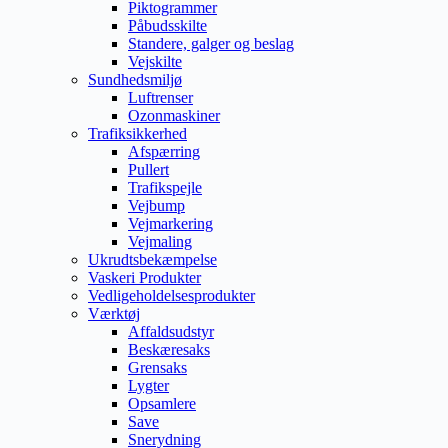
Piktogrammer
Påbudsskilte
Standere, galger og beslag
Vejskilte
Sundhedsmiljø
Luftrenser
Ozonmaskiner
Trafiksikkerhed
Afspærring
Pullert
Trafikspejle
Vejbump
Vejmarkering
Vejmaling
Ukrudtsbekæmpelse
Vaskeri Produkter
Vedligeholdelsesprodukter
Værktøj
Affaldsudstyr
Beskæresaks
Grensaks
Lygter
Opsamlere
Save
Snerydning