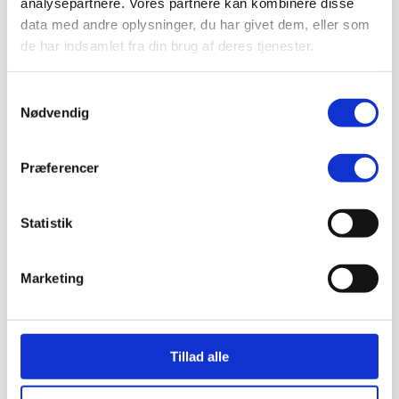
analysepartnere. Vores partnere kan kombinere disse
Valg af sikkerhedssko
data med andre oplysninger, du har givet dem, eller som
Skadedyrsbekæmpelse
Stiger
de har indsamlet fra din brug af deres tjenester.
Skilte
Advarselsskilte
Brandskilte
Samtykkevalg
Cykeloprydning
Nødvendig
Forbudsskilte
Henvisningsskilte
Hunde
Præferencer
Klistermærke / Markat
Piktogrammer
Påbudsskilte
Standere, galger og beslag
Statistik
Vejskilte
Sundhedsmiljø
Luftrenser
Marketing
Ozonmaskiner
Trafiksikkerhed
Afspærring
Pullert
Trafikspejle
Tillad alle
Vejbump
Vejmarkering
Vejmaling