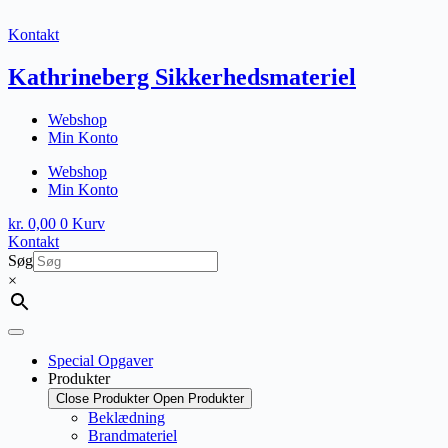
Fortsæt
til
Kontakt
indhold
Kathrineberg Sikkerhedsmateriel
Webshop
Min Konto
Webshop
Min Konto
kr.
0,00
0
Kurv
Kontakt
Søg
×
Special Opgaver
Produkter
Close Produkter
Open Produkter
Beklædning
Brandmateriel