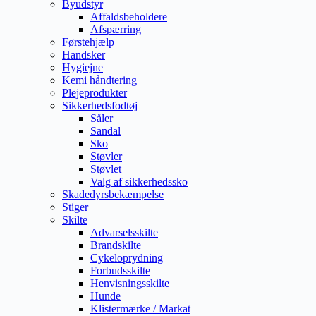
Byudstyr
Affaldsbeholdere
Afspærring
Førstehjælp
Handsker
Hygiejne
Kemi håndtering
Plejeprodukter
Sikkerhedsfodtøj
Såler
Sandal
Sko
Støvler
Støvlet
Valg af sikkerhedssko
Skadedyrsbekæmpelse
Stiger
Skilte
Advarselsskilte
Brandskilte
Cykeloprydning
Forbudsskilte
Henvisningsskilte
Hunde
Klistermærke / Markat