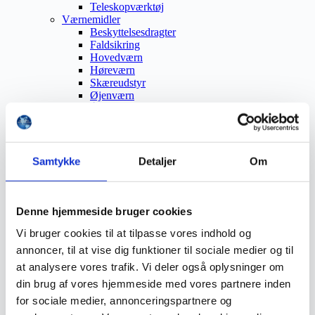
Teleskopværktøj
Værnemidler
Beskyttelsesdragter
Faldsikring
Hovedværn
Høreværn
Skæreudstyr
Øjenværn
Åndedrætsværn
Beklædning
Brandmateriel
Byudstyr
Affaldsbeholdere
Samtykke
Detaljer
Om
Afspærring
Førstehjælp
Handsker
Hygiejne
Denne hjemmeside bruger cookies
Kemi håndtering
Vi bruger cookies til at tilpasse vores indhold og
Plejeprodukter
Sikkerhedsfodtøj
annoncer, til at vise dig funktioner til sociale medier og til
Såler
at analysere vores trafik. Vi deler også oplysninger om
Sandal
din brug af vores hjemmeside med vores partnere inden
Sko
Støvler
for sociale medier, annonceringspartnere og
Støvlet