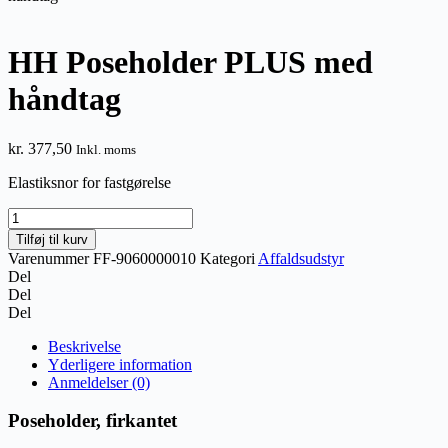
HH Poseholder PLUS med
håndtag
kr.
377,50
Inkl. moms
Elastiksnor for fastgørelse
HH
Poseholder
Tilføj til kurv
PLUS
Varenummer
FF-9060000010
Kategori
Affaldsudstyr
med
Del
håndtag
Del
antal
Del
Beskrivelse
Yderligere information
Anmeldelser (0)
Poseholder, firkantet