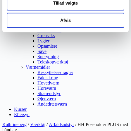
Tillad valgte
Ukrudtsbekæmpelse
Vaskeri Produkter
Vedligeholdelsesprodukter
Værktøj
Afvis
Affaldsudstyr
Beskæresaks
Grensaks
Lygter
Opsamlere
Save
Snerydning
Teleskopværktøj
Værnemidler
Beskyttelsesdragter
Faldsikring
Hovedværn
Høreværn
Skæreudstyr
Øjenværn
Åndedrætsværn
Kurser
Eftersyn
Kathrineberg
/
Værktøj
/
Affaldsudstyr
/ HH Poseholder PLUS med
håndtag