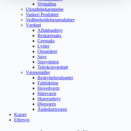
Vejmaling
Ukrudtsbekæmpelse
Vaskeri Produkter
Vedligeholdelsesprodukter
Værktøj
Affaldsudstyr
Beskæresaks
Grensaks
Lygter
Opsamlere
Save
Snerydning
Teleskopværktøj
Værnemidler
Beskyttelsesdragter
Faldsikring
Hovedværn
Høreværn
Skæreudstyr
Øjenværn
Åndedrætsværn
Kurser
Eftersyn