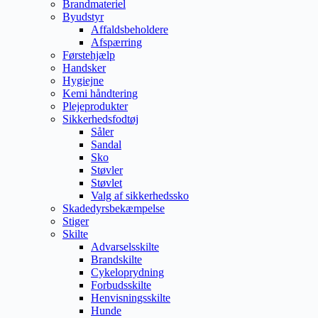
Brandmateriel
Byudstyr
Affaldsbeholdere
Afspærring
Førstehjælp
Handsker
Hygiejne
Kemi håndtering
Plejeprodukter
Sikkerhedsfodtøj
Såler
Sandal
Sko
Støvler
Støvlet
Valg af sikkerhedssko
Skadedyrsbekæmpelse
Stiger
Skilte
Advarselsskilte
Brandskilte
Cykeloprydning
Forbudsskilte
Henvisningsskilte
Hunde