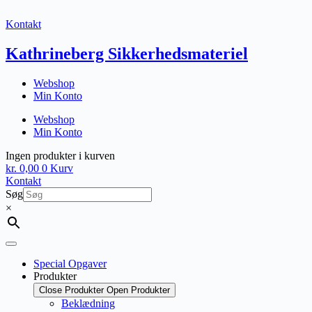
Fortsæt
til
Kontakt
indhold
Kathrineberg Sikkerhedsmateriel
Webshop
Min Konto
Webshop
Min Konto
Ingen produkter i kurven
kr.
0,00
0
Kurv
Kontakt
Søg
×
Special Opgaver
Produkter
Close Produkter
Open Produkter
Beklædning