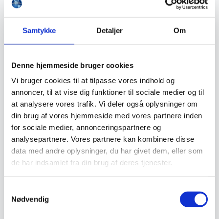
Snerydning
Teleskopværktøj
Værnemidler
Samtykke
Detaljer
Om
Beskyttelsesdragter
Faldsikring
Hovedværn
Høreværn
Denne hjemmeside bruger cookies
Skæreudstyr
Øjenværn
Vi bruger cookies til at tilpasse vores indhold og
Åndedrætsværn
annoncer, til at vise dig funktioner til sociale medier og til
Beklædning
Brandmateriel
at analysere vores trafik. Vi deler også oplysninger om
Byudstyr
din brug af vores hjemmeside med vores partnere inden
Affaldsbeholdere
for sociale medier, annonceringspartnere og
Afspærring
Førstehjælp
analysepartnere. Vores partnere kan kombinere disse
Handsker
data med andre oplysninger, du har givet dem, eller som
Hygiejne
de har indsamlet fra din brug af deres tjenester.
Kemi håndtering
Plejeprodukter
Sikkerhedsfodtøj
Samtykkevalg
Såler
Sandal
Nødvendig
Sko
Støvler