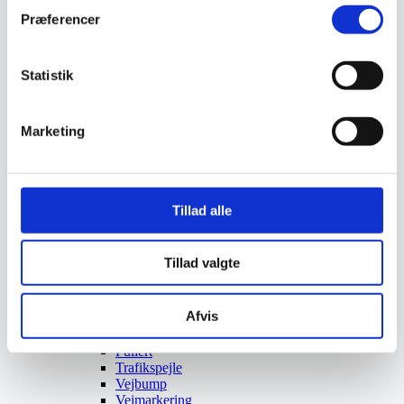
Støvlet
Præferencer
Valg af sikkerhedssko
Skadedyrsbekæmpelse
Stiger
Statistik
Skilte
Advarselsskilte
Brandskilte
Cykeloprydning
Marketing
Forbudsskilte
Henvisningsskilte
Hunde
Klistermærke / Markat
Piktogrammer
Tillad alle
Påbudsskilte
Standere, galger og beslag
Vejskilte
Tillad valgte
Sundhedsmiljø
Luftrenser
Ozonmaskiner
Afvis
Trafiksikkerhed
Afspærring
Pullert
Trafikspejle
Vejbump
Vejmarkering