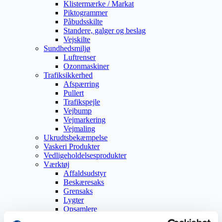
Klistermærke / Markat
Piktogrammer
Påbudsskilte
Standere, galger og beslag
Vejskilte
Sundhedsmiljø
Luftrenser
Ozonmaskiner
Trafiksikkerhed
Afspærring
Pullert
Trafikspejle
Vejbump
Vejmarkering
Vejmaling
Ukrudtsbekæmpelse
Vaskeri Produkter
Vedligeholdelsesprodukter
Værktøj
Affaldsudstyr
Beskæresaks
Grensaks
Lygter
Opsamlere
Save