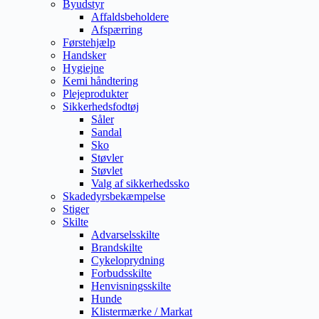
Byudstyr
Affaldsbeholdere
Afspærring
Førstehjælp
Handsker
Hygiejne
Kemi håndtering
Plejeprodukter
Sikkerhedsfodtøj
Såler
Sandal
Sko
Støvler
Støvlet
Valg af sikkerhedssko
Skadedyrsbekæmpelse
Stiger
Skilte
Advarselsskilte
Brandskilte
Cykeloprydning
Forbudsskilte
Henvisningsskilte
Hunde
Klistermærke / Markat