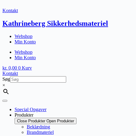
Fortsæt
til
Kontakt
indhold
Kathrineberg Sikkerhedsmateriel
Webshop
Min Konto
Webshop
Min Konto
kr.
0,00
0
Kurv
Kontakt
Søg
×
Special Opgaver
Produkter
Close Produkter
Open Produkter
Beklædning
Brandmateriel