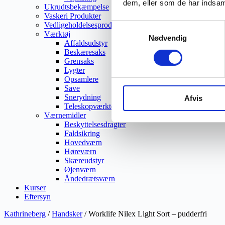
dem, eller som de har indsaml
Ukrudtsbekæmpelse
Vaskeri Produkter
Vedligeholdelsesprodukter
Samtykkevalg
Værktøj
Nødvendig
Affaldsudstyr
Beskæresaks
Grensaks
Lygter
Opsamlere
Save
Snerydning
Afvis
Teleskopværktøj
Værnemidler
Beskyttelsesdragter
Faldsikring
Hovedværn
Høreværn
Skæreudstyr
Øjenværn
Åndedrætsværn
Kurser
Eftersyn
Kathrineberg
/
Handsker
/ Worklife Nilex Light Sort – pudderfri