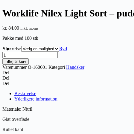
Worklife Nilex Light Sort – pud
kr.
84,00
Inkl. moms
Pakke med 100 stk
Størrelse
Ryd
Worklife
Nilex
Tilføj til kurv
Light
Varenummer
O-160601
Kategori
Handsker
Sort
Del
-
Del
pudderfri
Del
antal
Beskrivelse
Yderligere information
Materiale: Nitril
Glat overflade
Rullet kant