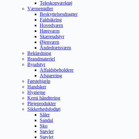
Teleskopværktøj
Værnemidler
Beskyttelsesdragter
Faldsikring
Hovedværn
Høreværn
Skæreudstyr
Øjenværn
Åndedrætsværn
Beklædning
Brandmateriel
Byudstyr
Affaldsbeholdere
Afspærring
Førstehjælp
Handsker
Hygiejne
Kemi håndtering
Plejeprodukter
Sikkerhedsfodtøj
Såler
Sandal
Sko
Støvler
Støvlet