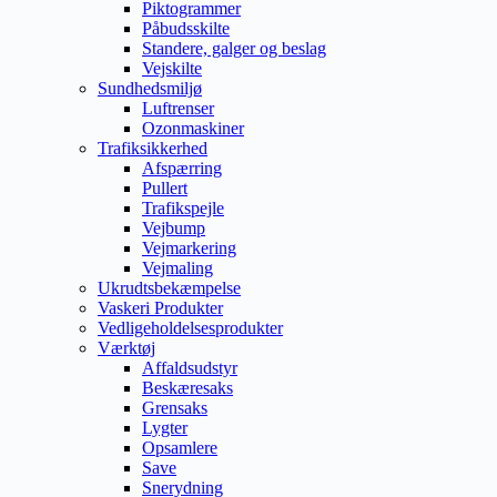
Piktogrammer
Påbudsskilte
Standere, galger og beslag
Vejskilte
Sundhedsmiljø
Luftrenser
Ozonmaskiner
Trafiksikkerhed
Afspærring
Pullert
Trafikspejle
Vejbump
Vejmarkering
Vejmaling
Ukrudtsbekæmpelse
Vaskeri Produkter
Vedligeholdelsesprodukter
Værktøj
Affaldsudstyr
Beskæresaks
Grensaks
Lygter
Opsamlere
Save
Snerydning