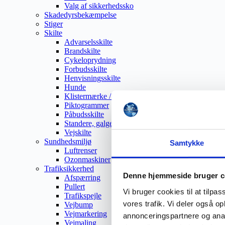
Valg af sikkerhedssko
Skadedyrsbekæmpelse
Stiger
Skilte
Advarselsskilte
Brandskilte
Cykeloprydning
Forbudsskilte
Henvisningsskilte
Hunde
Klistermærke / Markat
Piktogrammer
Påbudsskilte
Standere, galger og beslag
Vejskilte
Sundhedsmiljø
Samtykke
Luftrenser
Ozonmaskiner
Trafiksikkerhed
Denne hjemmeside bruger c
Afspærring
Pullert
Vi bruger cookies til at tilpas
Trafikspejle
vores trafik. Vi deler også 
Vejbump
Vejmarkering
annonceringspartnere og anal
Vejmaling