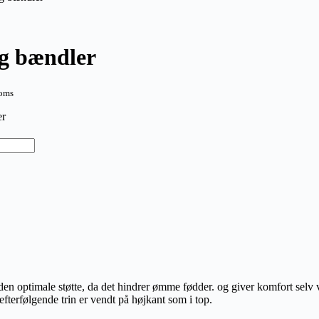
og bændler
moms
er
n den optimale støtte, da det hindrer ømme fødder. og giver komfort selv
 efterfølgende trin er vendt på højkant som i top.