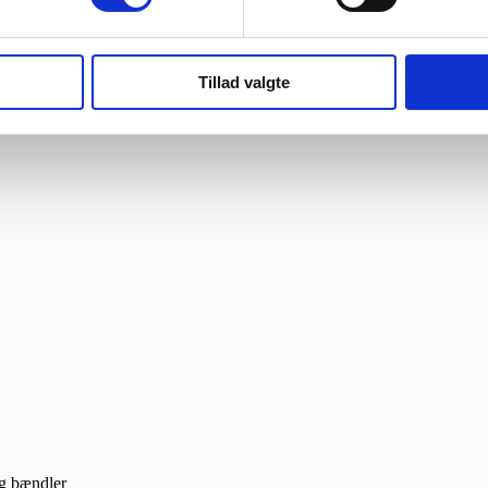
Tillad valgte
g bændler