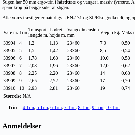
Stigen har 50 mm ergo-trin i
hårdttræ
og vanger i massiv fyrretræ. A
spandkrog på begge sider af stigen.
Alle vores træstiger er naturligvis EN-131 og SP/Rise godkendt, og opf
Transport
Lodret
Vangedimension
Vare nr.
Trin
Vægt i kg.
Maks u
længde m.
højde m.
mm.
33904
4
1,2
1,13
23×60
7,0
0,50
33905
5
1,5
1,42
23×60
8,5
0,54
33906
6
1,78
1,68
23×60
10,0
0,58
33907
7
2,08
1,96
23×60
12,0
0,62
33908
8
2,25
2,20
23×60
14
0,68
33909
9
2,65
2,52
23×60
17
0,70
33910
10
2,93
2,81
23×60
19
0,74
Størrelse
N/A
Trin
4 Trin
,
5 Trin
,
6 Trin
,
7 Trin
,
8 Trin
,
9 Trin
,
10 Trin
Anmeldelser