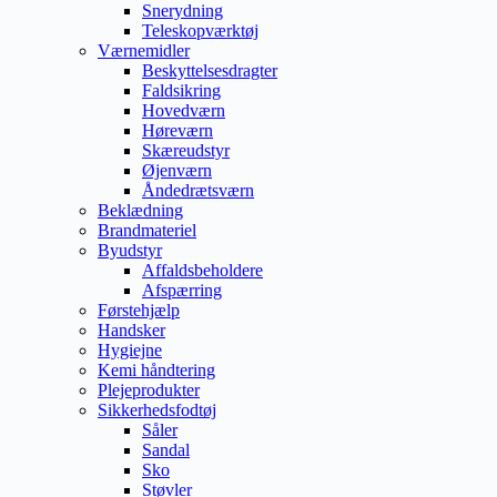
Snerydning
Teleskopværktøj
Værnemidler
Beskyttelsesdragter
Faldsikring
Hovedværn
Høreværn
Skæreudstyr
Øjenværn
Åndedrætsværn
Beklædning
Brandmateriel
Byudstyr
Affaldsbeholdere
Afspærring
Førstehjælp
Handsker
Hygiejne
Kemi håndtering
Plejeprodukter
Sikkerhedsfodtøj
Såler
Sandal
Sko
Støvler