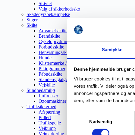
Støvlet
Valg af sikkerhedssko
Skadedyrsbekæmpelse
Stiger
Skilte
Advarselsskilte
Brandskilte
Cykeloprydning
Forbudsskilte
Samtykke
Henvisningsskilte
Hunde
Klistermærke / Markat
Piktogrammer
Denne hjemmeside bruger c
Påbudsskilte
Vi bruger cookies til at tilpas
Standere, galger og beslag
Vejskilte
vores trafik. Vi deler også 
Sundhedsmiljø
annonceringspartnere og anal
Luftrenser
dem, eller som de har indsaml
Ozonmaskiner
Trafiksikkerhed
Afspærring
Samtykkevalg
Pullert
Nødvendig
Trafikspejle
Vejbump
Vejmarkering