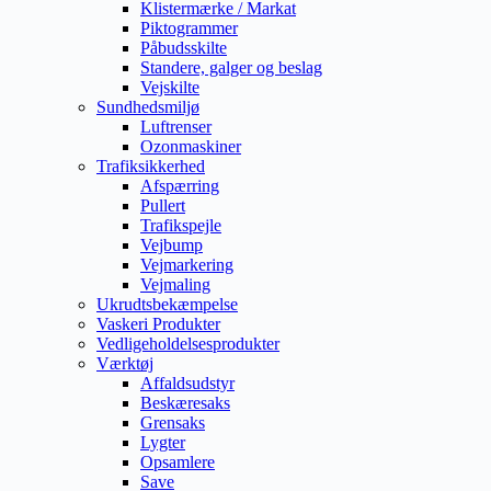
Klistermærke / Markat
Piktogrammer
Påbudsskilte
Standere, galger og beslag
Vejskilte
Sundhedsmiljø
Luftrenser
Ozonmaskiner
Trafiksikkerhed
Afspærring
Pullert
Trafikspejle
Vejbump
Vejmarkering
Vejmaling
Ukrudtsbekæmpelse
Vaskeri Produkter
Vedligeholdelsesprodukter
Værktøj
Affaldsudstyr
Beskæresaks
Grensaks
Lygter
Opsamlere
Save