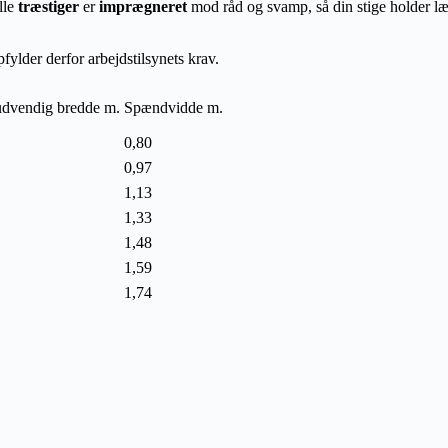
lle
træstiger
er
imprægneret
mod råd og svamp, så din stige holder l
ylder derfor arbejdstilsynets krav.
dvendig bredde m.
Spændvidde m.
0,80
0,97
1,13
1,33
1,48
1,59
1,74