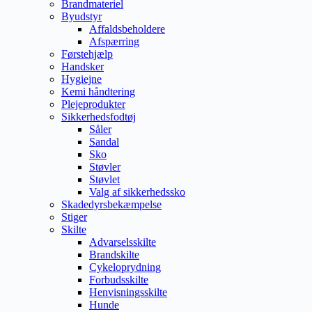
Brandmateriel
Byudstyr
Affaldsbeholdere
Afspærring
Førstehjælp
Handsker
Hygiejne
Kemi håndtering
Plejeprodukter
Sikkerhedsfodtøj
Såler
Sandal
Sko
Støvler
Støvlet
Valg af sikkerhedssko
Skadedyrsbekæmpelse
Stiger
Skilte
Advarselsskilte
Brandskilte
Cykeloprydning
Forbudsskilte
Henvisningsskilte
Hunde