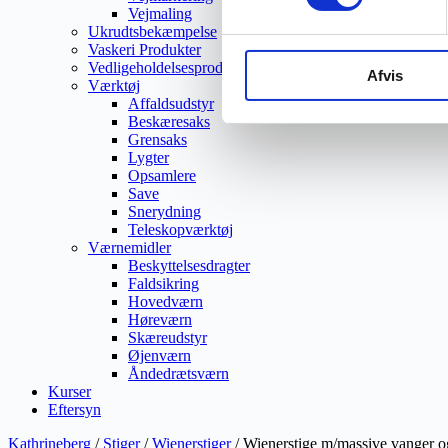
Vejmaling
Ukrudtsbekæmpelse
Vaskeri Produkter
Vedligeholdelsesprodukter
Afvis
Værktøj
Affaldsudstyr
Beskæresaks
Grensaks
Lygter
Opsamlere
Save
Snerydning
Teleskopværktøj
Værnemidler
Beskyttelsesdragter
Faldsikring
Hovedværn
Høreværn
Skæreudstyr
Øjenværn
Åndedrætsværn
Kurser
Eftersyn
Kathrineberg
/
Stiger
/
Wienerstiger
/ Wienerstige m/massive vanger o