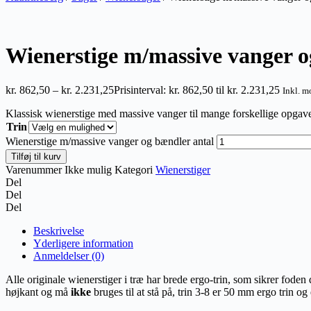
Wienerstige m/massive vanger 
kr.
862,50
–
kr.
2.231,25
Prisinterval: kr. 862,50 til kr. 2.231,25
Inkl. 
Klassisk wienerstige med massive vanger til mange forskellige opgav
Trin
Wienerstige m/massive vanger og bændler antal
Tilføj til kurv
Varenummer
Ikke mulig
Kategori
Wienerstiger
Del
Del
Del
Beskrivelse
Yderligere information
Anmeldelser (0)
Alle originale wienerstiger i træ har brede ergo-trin, som sikrer fode
højkant og må
ikke
bruges til at stå på, trin 3-8 er 50 mm ergo trin og