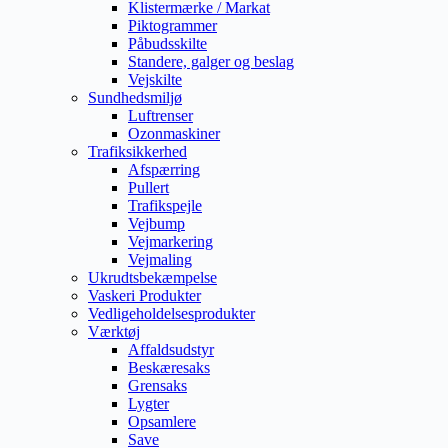
Klistermærke / Markat
Piktogrammer
Påbudsskilte
Standere, galger og beslag
Vejskilte
Sundhedsmiljø
Luftrenser
Ozonmaskiner
Trafiksikkerhed
Afspærring
Pullert
Trafikspejle
Vejbump
Vejmarkering
Vejmaling
Ukrudtsbekæmpelse
Vaskeri Produkter
Vedligeholdelsesprodukter
Værktøj
Affaldsudstyr
Beskæresaks
Grensaks
Lygter
Opsamlere
Save