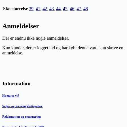
Sko størrelse
39
,
41
,
42
,
43
,
44
,
45
,
46
,
47
,
48
Anmeldelser
Der er endnu ikke nogle anmeldelser.
Kun kunder, der er logget ind og har købt denne vare, kan skrive en
anmeldelse.
Information
Hvem er vi?
Salgs- og leveringsbetingelser
Reklamation og returnering