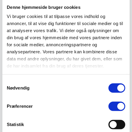
Støvlet
Denne hjemmeside bruger cookies
Valg af sikkerhedssko
Skadedyrsbekæmpelse
Vi bruger cookies til at tilpasse vores indhold og
Stiger
annoncer, til at vise dig funktioner til sociale medier og til
Skilte
Advarselsskilte
at analysere vores trafik. Vi deler også oplysninger om
Brandskilte
din brug af vores hjemmeside med vores partnere inden
Cykeloprydning
for sociale medier, annonceringspartnere og
Forbudsskilte
Henvisningsskilte
analysepartnere. Vores partnere kan kombinere disse
Hunde
data med andre oplysninger, du har givet dem, eller som
Klistermærke / Markat
de har indsamlet fra din brug af deres tjenester.
Piktogrammer
Påbudsskilte
Standere, galger og beslag
Samtykkevalg
Vejskilte
Nødvendig
Sundhedsmiljø
Luftrenser
Ozonmaskiner
Trafiksikkerhed
Præferencer
Afspærring
Pullert
Trafikspejle
Statistik
Vejbump
Vejmarkering