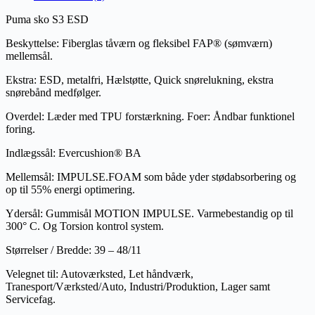
Puma sko S3 ESD
Beskyttelse: Fiberglas tåværn og fleksibel FAP® (sømværn)
mellemsål.
Ekstra: ESD, metalfri, Hælstøtte, Quick snørelukning, ekstra
snørebånd medfølger.
Overdel: Læder med TPU forstærkning. Foer: Åndbar funktionel
foring.
Indlægssål: Evercushion® BA
Mellemsål: IMPULSE.FOAM som både yder stødabsorbering og
op til 55% energi optimering.
Ydersål: Gummisål MOTION IMPULSE. Varmebestandig op til
300° C. Og Torsion kontrol system.
Størrelser / Bredde: 39 – 48/11
Velegnet til: Autoværksted, Let håndværk,
Tranesport/Værksted/Auto, Industri/Produktion, Lager samt
Servicefag.