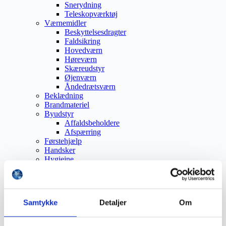
Snerydning
Teleskopværktøj
Værnemidler
Beskyttelsesdragter
Faldsikring
Hovedværn
Høreværn
Skæreudstyr
Øjenværn
Åndedrætsværn
Beklædning
Brandmateriel
Byudstyr
Affaldsbeholdere
Afspærring
Førstehjælp
Handsker
Hygiejne
Kemi håndtering
Plejeprodukter
Sikkerhedsfodtøj
Såler
Samtykke
Detaljer
Om
Sandal
Sko
Støvler