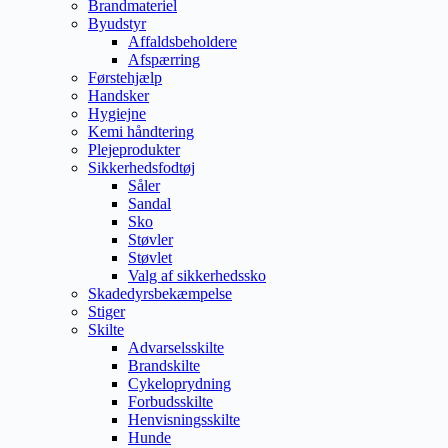
Brandmateriel
Byudstyr
Affaldsbeholdere
Afspærring
Førstehjælp
Handsker
Hygiejne
Kemi håndtering
Plejeprodukter
Sikkerhedsfodtøj
Såler
Sandal
Sko
Støvler
Støvlet
Valg af sikkerhedssko
Skadedyrsbekæmpelse
Stiger
Skilte
Advarselsskilte
Brandskilte
Cykeloprydning
Forbudsskilte
Henvisningsskilte
Hunde