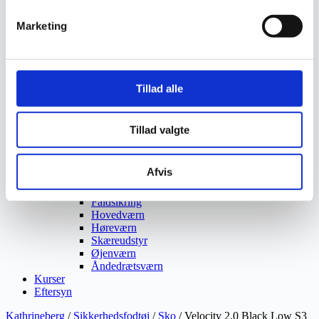
Vejmaling
Ukrudtsbekæmpelse
Marketing
Vaskeri Produkter
Vedligeholdelsesprodukter
Værktøj
Affaldsudstyr
Beskæresaks
Tillad alle
Grensaks
Lygter
Opsamlere
Tillad valgte
Save
Snerydning
Teleskopværktøj
Afvis
Værnemidler
Beskyttelsesdragter
Faldsikring
Hovedværn
Høreværn
Skæreudstyr
Øjenværn
Åndedrætsværn
Kurser
Eftersyn
Kathrineberg
/
Sikkerhedsfodtøj
/
Sko
/ Velocity 2.0 Black Low S3