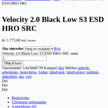
ESD HRO SRC
Velocity 2.0 Black Low S3 ESD
HRO SRC
kr.
1.775,00
Inkl. moms
Sko størrelse
Ryd
Velocity 2.0 Black Low S3 ESD HRO SRC antal
Tilføj til kurv
Varenummer
5-643840739
Kategori
Sko
Mærker
arbejde
,
arbejdssko
,
beskyttelse
,
fodtøj
,
håndværk
,
håndværker
,
praktisk
,
sikkerhed
,
sko
,
vejr
Del
Del
Del
Beskrivelse
Yderligere information
Anmeldelser (0)