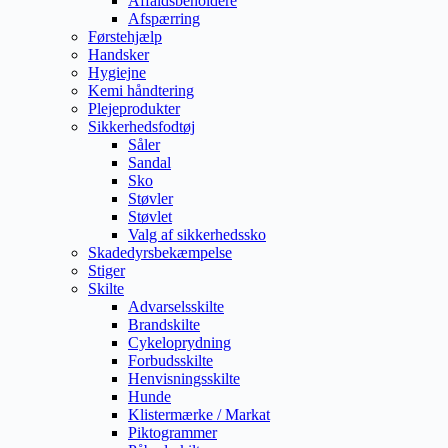
Affaldsbeholdere
Afspærring
Førstehjælp
Handsker
Hygiejne
Kemi håndtering
Plejeprodukter
Sikkerhedsfodtøj
Såler
Sandal
Sko
Støvler
Støvlet
Valg af sikkerhedssko
Skadedyrsbekæmpelse
Stiger
Skilte
Advarselsskilte
Brandskilte
Cykeloprydning
Forbudsskilte
Henvisningsskilte
Hunde
Klistermærke / Markat
Piktogrammer