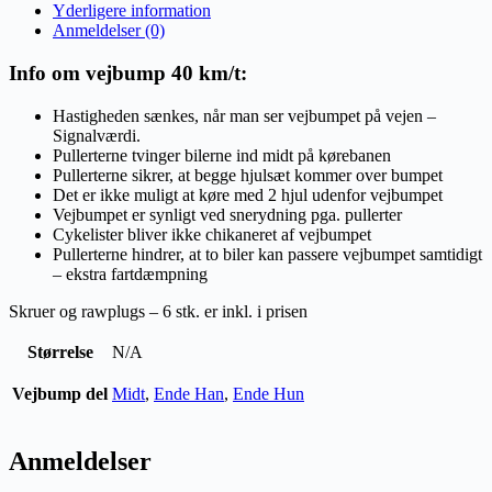
Yderligere information
Anmeldelser (0)
Info om vejbump 40 km/t:
Hastigheden sænkes, når man ser vejbumpet på vejen –
Signalværdi.
Pullerterne tvinger bilerne ind midt på kørebanen
Pullerterne sikrer, at begge hjulsæt kommer over bumpet
Det er ikke muligt at køre med 2 hjul udenfor vejbumpet
Vejbumpet er synligt ved snerydning pga. pullerter
Cykelister bliver ikke chikaneret af vejbumpet
Pullerterne hindrer, at to biler kan passere vejbumpet samtidigt
– ekstra fartdæmpning
Skruer og rawplugs – 6 stk. er inkl. i prisen
Størrelse
N/A
Vejbump del
Midt
,
Ende Han
,
Ende Hun
Anmeldelser