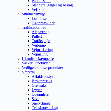
Påbudsskilte
Standere, galger og beslag
Vejskilte
Sundhedsmiljø
Luftrenser
Ozonmaskiner
Trafiksikkerhed
Afspærring
Pullert
Trafikspejle
Vejbump
Vejmarkering
Vejmaling
Ukrudtsbekæmpelse
Vaskeri Produkter
Vedligeholdelsesprodukter
Værktøj
Affaldsudstyr
Beskæresaks
Grensaks
Lygter
Opsamlere
Save
Snerydning
Teleskopværktøj