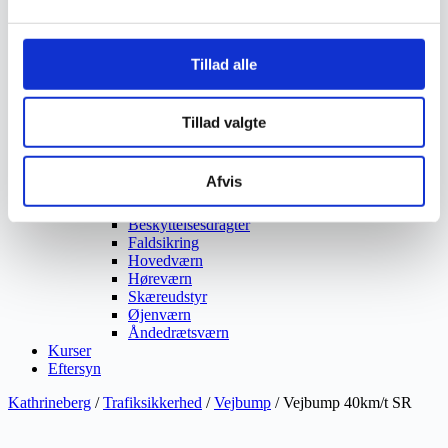
Vaskeri Produkter
Vedligeholdelsesprodukter
Værktøj
Affaldsudstyr
Tillad alle
Beskæresaks
Grensaks
Lygter
Tillad valgte
Opsamlere
Save
Snerydning
Afvis
Teleskopværktøj
Værnemidler
Beskyttelsesdragter
Faldsikring
Hovedværn
Høreværn
Skæreudstyr
Øjenværn
Åndedrætsværn
Kurser
Eftersyn
Kathrineberg
/
Trafiksikkerhed
/
Vejbump
/ Vejbump 40km/t SR