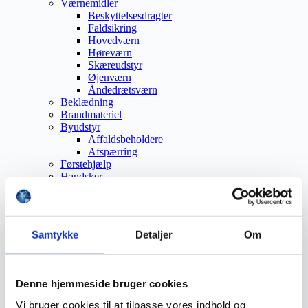
Værnemidler
Beskyttelsesdragter
Faldsikring
Hovedværn
Høreværn
Skæreudstyr
Øjenværn
Åndedrætsværn
Beklædning
Brandmateriel
Byudstyr
Affaldsbeholdere
Afspærring
Førstehjælp
Handsker
Hygiejne
Kemi håndtering
Plejeprodukter
Sikkerhedsfodtøj
Samtykke
Detaljer
Om
Såler
Sandal
Sko
Støvler
Denne hjemmeside bruger cookies
Støvlet
Valg af sikkerhedssko
Vi bruger cookies til at tilpasse vores indhold og