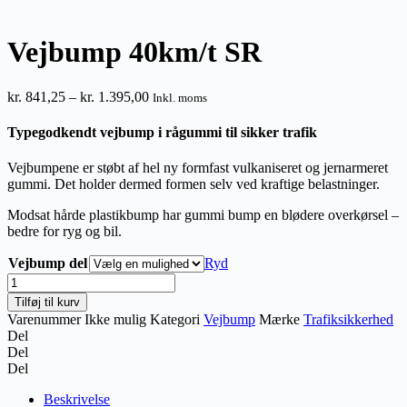
Vejbump 40km/t SR
Prisinterval:
kr.
841,25
–
kr.
1.395,00
Inkl. moms
kr. 841,25
til
Typegodkendt vejbump i rågummi til sikker trafik
kr. 1.395,00
Vejbumpene er støbt af hel ny formfast vulkaniseret og jernarmeret
gummi. Det holder dermed formen selv ved kraftige belastninger.
Modsat hårde plastikbump har gummi bump en blødere overkørsel –
bedre for ryg og bil.
Vejbump del
Ryd
Vejbump
40km/t
Tilføj til kurv
SR
Varenummer
Ikke mulig
Kategori
Vejbump
Mærke
Trafiksikkerhed
antal
Del
Del
Del
Beskrivelse