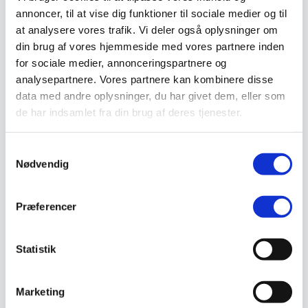
Skadedyrsbekæmpelse
annoncer, til at vise dig funktioner til sociale medier og til
Stiger
Skilte
at analysere vores trafik. Vi deler også oplysninger om
Advarselsskilte
din brug af vores hjemmeside med vores partnere inden
Brandskilte
for sociale medier, annonceringspartnere og
Cykeloprydning
Forbudsskilte
analysepartnere. Vores partnere kan kombinere disse
Henvisningsskilte
data med andre oplysninger, du har givet dem, eller som
Hunde
de har indsamlet fra din brug af deres tjenester.
Klistermærke / Markat
Piktogrammer
Påbudsskilte
Samtykkevalg
Standere, galger og beslag
Nødvendig
Vejskilte
Sundhedsmiljø
Luftrenser
Ozonmaskiner
Præferencer
Trafiksikkerhed
Afspærring
Pullert
Statistik
Trafikspejle
Vejbump
Vejmarkering
Vejmaling
Marketing
Ukrudtsbekæmpelse