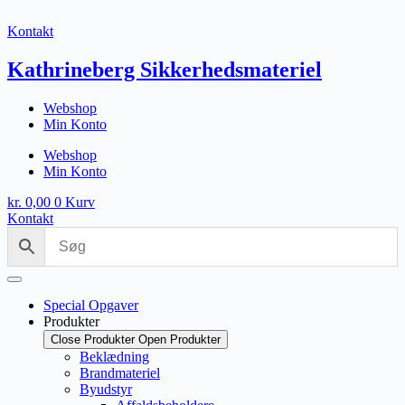
Fortsæt
til
Kontakt
indhold
Kathrineberg Sikkerhedsmateriel
Webshop
Min Konto
Webshop
Min Konto
kr.
0,00
0
Kurv
Kontakt
Special Opgaver
Produkter
Close Produkter
Open Produkter
Beklædning
Brandmateriel
Byudstyr