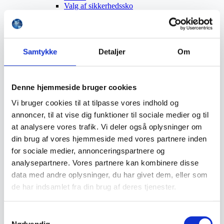
Valg af sikkerhedssko
Skadedyrsbekæmpelse
Stiger
Skilte
Advarselsskilte
Brandskilte
Samtykke
Detaljer
Om
Cykeloprydning
Forbudsskilte
Henvisningsskilte
Hunde
Denne hjemmeside bruger cookies
Klistermærke / Markat
Vi bruger cookies til at tilpasse vores indhold og
Piktogrammer
Påbudsskilte
annoncer, til at vise dig funktioner til sociale medier og til
Standere, galger og beslag
at analysere vores trafik. Vi deler også oplysninger om
Vejskilte
din brug af vores hjemmeside med vores partnere inden
Sundhedsmiljø
Luftrenser
for sociale medier, annonceringspartnere og
Ozonmaskiner
analysepartnere. Vores partnere kan kombinere disse
Trafiksikkerhed
data med andre oplysninger, du har givet dem, eller som
Afspærring
Pullert
de har indsamlet fra din brug af deres tjenester.
Trafikspejle
Vejbump
Vejmarkering
Samtykkevalg
Vejmaling
Nødvendig