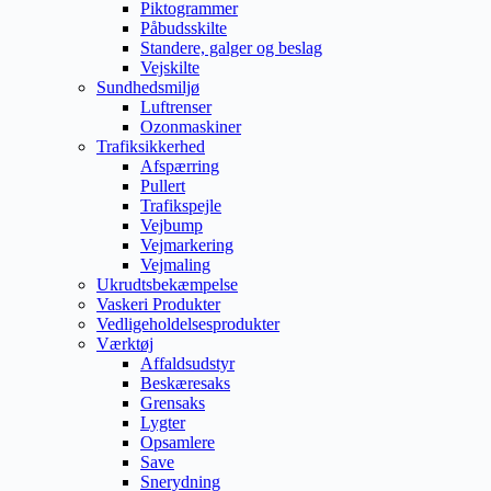
Piktogrammer
Påbudsskilte
Standere, galger og beslag
Vejskilte
Sundhedsmiljø
Luftrenser
Ozonmaskiner
Trafiksikkerhed
Afspærring
Pullert
Trafikspejle
Vejbump
Vejmarkering
Vejmaling
Ukrudtsbekæmpelse
Vaskeri Produkter
Vedligeholdelsesprodukter
Værktøj
Affaldsudstyr
Beskæresaks
Grensaks
Lygter
Opsamlere
Save
Snerydning