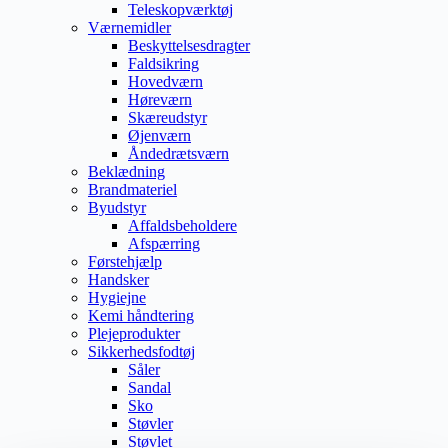
Teleskopværktøj
Værnemidler
Beskyttelsesdragter
Faldsikring
Hovedværn
Høreværn
Skæreudstyr
Øjenværn
Åndedrætsværn
Beklædning
Brandmateriel
Byudstyr
Affaldsbeholdere
Afspærring
Førstehjælp
Handsker
Hygiejne
Kemi håndtering
Plejeprodukter
Sikkerhedsfodtøj
Såler
Sandal
Sko
Støvler
Støvlet