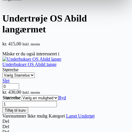
Undertrøje OS Abild
langærmet
kr.
415,00
Inkl. moms
Måske er du også interesseret i
Underbukser OS Abild lange
Størrelse
Slet
Underbukser
OS
kr.
430,00
Inkl. moms
Abild
Størrelse
Ryd
lange
Undertrøje
antal
OS
Tilføj til kurv
Abild
Varenummer
Ikke mulig
Kategori
Langt Undertøj
langærmet
Del
antal
Del
Del