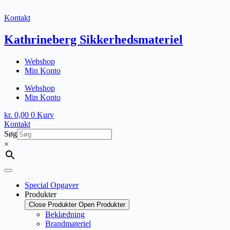
Fortsæt
til
Kontakt
indhold
Kathrineberg Sikkerhedsmateriel
Webshop
Min Konto
Webshop
Min Konto
kr.
0,00
0
Kurv
Kontakt
Søg
×
Special Opgaver
Produkter
Close Produkter
Open Produkter
Beklædning
Brandmateriel