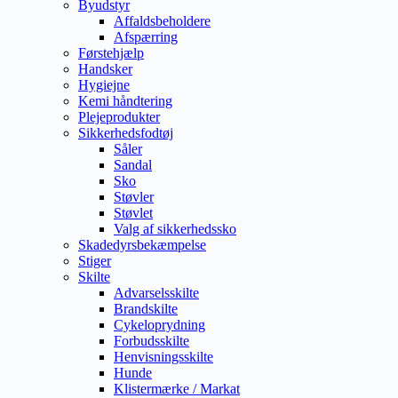
Byudstyr
Affaldsbeholdere
Afspærring
Førstehjælp
Handsker
Hygiejne
Kemi håndtering
Plejeprodukter
Sikkerhedsfodtøj
Såler
Sandal
Sko
Støvler
Støvlet
Valg af sikkerhedssko
Skadedyrsbekæmpelse
Stiger
Skilte
Advarselsskilte
Brandskilte
Cykeloprydning
Forbudsskilte
Henvisningsskilte
Hunde
Klistermærke / Markat