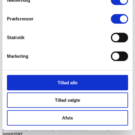
Ukrudtsbekæmpelse
Vaskeri Produkter
Vedligeholdelsesprodukter
Præferencer
Værktøj
Affaldsudstyr
Beskæresaks
Grensaks
Statistik
Lygter
Opsamlere
Save
Marketing
Snerydning
Teleskopværktøj
Værnemidler
Beskyttelsesdragter
Faldsikring
Tillad alle
Hovedværn
Høreværn
Skæreudstyr
Tillad valgte
Øjenværn
Åndedrætsværn
Kurser
Afvis
Eftersyn
Kathrineberg
/
Beklædning
/
Langt Undertøj
/ Undertrøje OS Abild
langærmet