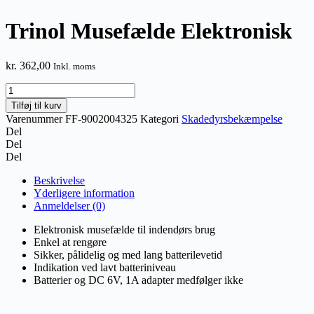
Trinol Musefælde Elektronisk
kr.
362,00
Inkl. moms
Trinol
Musefælde
Tilføj til kurv
Elektronisk
Varenummer
FF-9002004325
Kategori
Skadedyrsbekæmpelse
antal
Del
Del
Del
Beskrivelse
Yderligere information
Anmeldelser (0)
Elektronisk musefælde til indendørs brug
Enkel at rengøre
Sikker, pålidelig og med lang batterilevetid
Indikation ved lavt batteriniveau
Batterier og DC 6V, 1A adapter medfølger ikke