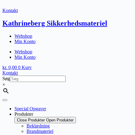
Fortsæt
til
Kontakt
indhold
Kathrineberg Sikkerhedsmateriel
Webshop
Min Konto
Webshop
Min Konto
kr.
0,00
0
Kurv
Kontakt
Søg
×
Special Opgaver
Produkter
Close Produkter
Open Produkter
Beklædning
Brandmateriel