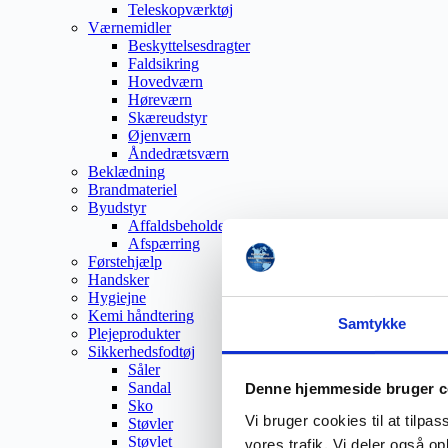
Teleskopværktøj
Værnemidler
Beskyttelsesdragter
Faldsikring
Hovedværn
Høreværn
Skæreudstyr
Øjenværn
Åndedrætsværn
Beklædning
Brandmateriel
Byudstyr
Affaldsbeholdere
Afspærring
Førstehjælp
Handsker
Hygiejne
Kemi håndtering
Samtykke
Plejeprodukter
Sikkerhedsfodtøj
Såler
Sandal
Denne hjemmeside bruger c
Sko
Vi bruger cookies til at tilpas
Støvler
Støvlet
vores trafik. Vi deler også 