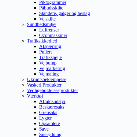
Piktogrammer
Påbudsskilte
Standere, galger og beslag
Vejskilte
Sundhedsmiljø
Luftrenser
Ozonmaskiner
Trafiksikkerhed
Afspærring
Pullert
Trafikspejle
Vejbump
Vejmarkering
Vejmaling
Ukrudtsbekæmpelse
Vaskeri Produkter
Vedligeholdelsesprodukter
Værktøj
Affaldsudstyr
Beskæresaks
Grensaks
Lygter
Opsamlere
Save
Snerydning