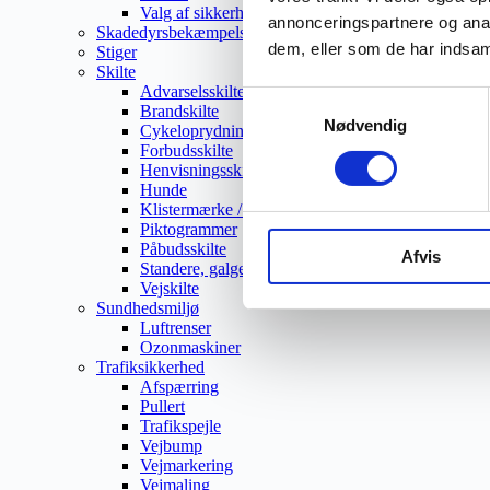
Valg af sikkerhedssko
annonceringspartnere og anal
Skadedyrsbekæmpelse
dem, eller som de har indsaml
Stiger
Skilte
Advarselsskilte
Samtykkevalg
Brandskilte
Nødvendig
Cykeloprydning
Forbudsskilte
Henvisningsskilte
Hunde
Klistermærke / Markat
Piktogrammer
Påbudsskilte
Afvis
Standere, galger og beslag
Vejskilte
Sundhedsmiljø
Luftrenser
Ozonmaskiner
Trafiksikkerhed
Afspærring
Pullert
Trafikspejle
Vejbump
Vejmarkering
Vejmaling