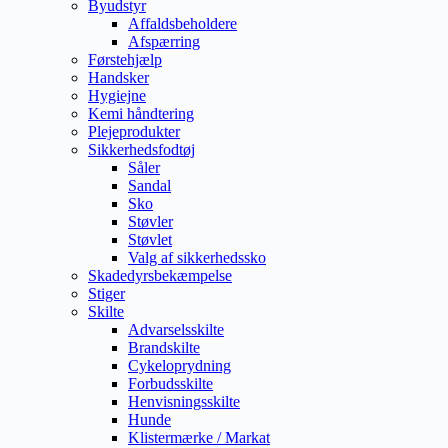
Byudstyr
Affaldsbeholdere
Afspærring
Førstehjælp
Handsker
Hygiejne
Kemi håndtering
Plejeprodukter
Sikkerhedsfodtøj
Såler
Sandal
Sko
Støvler
Støvlet
Valg af sikkerhedssko
Skadedyrsbekæmpelse
Stiger
Skilte
Advarselsskilte
Brandskilte
Cykeloprydning
Forbudsskilte
Henvisningsskilte
Hunde
Klistermærke / Markat