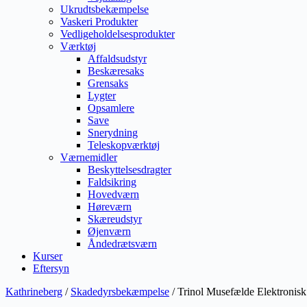
Ukrudtsbekæmpelse
Vaskeri Produkter
Vedligeholdelsesprodukter
Værktøj
Affaldsudstyr
Beskæresaks
Grensaks
Lygter
Opsamlere
Save
Snerydning
Teleskopværktøj
Værnemidler
Beskyttelsesdragter
Faldsikring
Hovedværn
Høreværn
Skæreudstyr
Øjenværn
Åndedrætsværn
Kurser
Eftersyn
Kathrineberg
/
Skadedyrsbekæmpelse
/ Trinol Musefælde Elektronisk