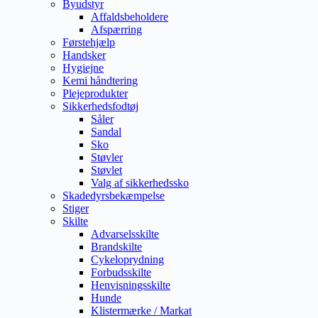
Byudstyr
Affaldsbeholdere
Afspærring
Førstehjælp
Handsker
Hygiejne
Kemi håndtering
Plejeprodukter
Sikkerhedsfodtøj
Såler
Sandal
Sko
Støvler
Støvlet
Valg af sikkerhedssko
Skadedyrsbekæmpelse
Stiger
Skilte
Advarselsskilte
Brandskilte
Cykeloprydning
Forbudsskilte
Henvisningsskilte
Hunde
Klistermærke / Markat