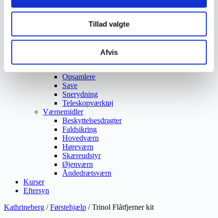
Ukrudtsbekæmpelse
Vaskeri Produkter
Tillad valgte
Vedligeholdelsesprodukter
Værktøj
Affaldsudstyr
Beskæresaks
Afvis
Grensaks
Lygter
Opsamlere
Save
Snerydning
Teleskopværktøj
Værnemidler
Beskyttelsesdragter
Faldsikring
Hovedværn
Høreværn
Skæreudstyr
Øjenværn
Åndedrætsværn
Kurser
Eftersyn
Kathrineberg
/
Førstehjælp
/ Trinol Flåtfjerner kit