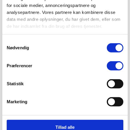
Valg af sikkerhedssko
for sociale medier, annonceringspartnere og
Skadedyrsbekæmpelse
analysepartnere. Vores partnere kan kombinere disse
Stiger
Skilte
data med andre oplysninger, du har givet dem, eller som
Advarselsskilte
de har indsamlet fra din brug af deres tjenester.
Brandskilte
Cykeloprydning
Forbudsskilte
Samtykkevalg
Henvisningsskilte
Nødvendig
Hunde
Klistermærke / Markat
Piktogrammer
Præferencer
Påbudsskilte
Standere, galger og beslag
Vejskilte
Sundhedsmiljø
Statistik
Luftrenser
Ozonmaskiner
Trafiksikkerhed
Marketing
Afspærring
Pullert
Trafikspejle
Vejbump
Vejmarkering
Tillad alle
Vejmaling