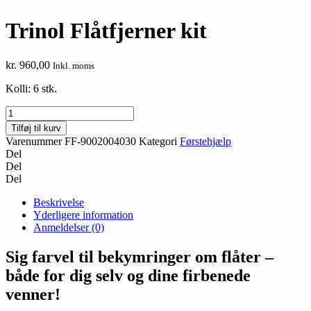
Trinol Flåtfjerner kit
kr.
960,00
Inkl. moms
Kolli: 6 stk.
Trinol
Flåtfjerner
Tilføj til kurv
kit
Varenummer
FF-9002004030
Kategori
Førstehjælp
antal
Del
Del
Del
Beskrivelse
Yderligere information
Anmeldelser (0)
Sig farvel til bekymringer om flåter –
både for dig selv og dine firbenede
venner!