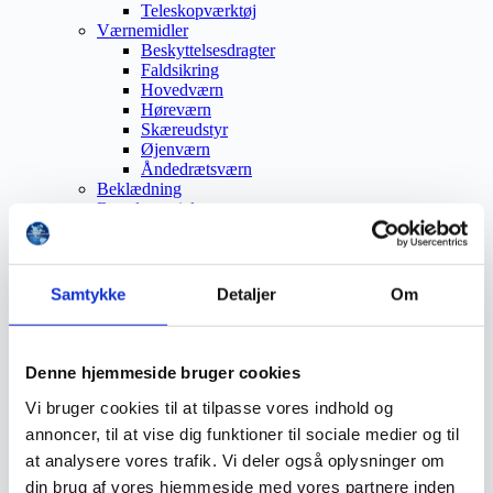
Teleskopværktøj
Værnemidler
Beskyttelsesdragter
Faldsikring
Hovedværn
Høreværn
Skæreudstyr
Øjenværn
Åndedrætsværn
Beklædning
Brandmateriel
Byudstyr
Affaldsbeholdere
Afspærring
Førstehjælp
Samtykke
Detaljer
Om
Handsker
Hygiejne
Kemi håndtering
Plejeprodukter
Denne hjemmeside bruger cookies
Sikkerhedsfodtøj
Såler
Vi bruger cookies til at tilpasse vores indhold og
Sandal
annoncer, til at vise dig funktioner til sociale medier og til
Sko
at analysere vores trafik. Vi deler også oplysninger om
Støvler
Støvlet
din brug af vores hjemmeside med vores partnere inden