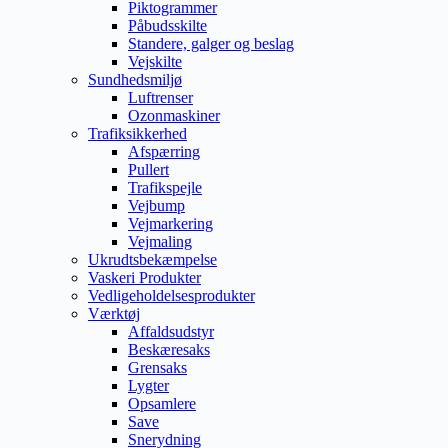
Piktogrammer
Påbudsskilte
Standere, galger og beslag
Vejskilte
Sundhedsmiljø
Luftrenser
Ozonmaskiner
Trafiksikkerhed
Afspærring
Pullert
Trafikspejle
Vejbump
Vejmarkering
Vejmaling
Ukrudtsbekæmpelse
Vaskeri Produkter
Vedligeholdelsesprodukter
Værktøj
Affaldsudstyr
Beskæresaks
Grensaks
Lygter
Opsamlere
Save
Snerydning