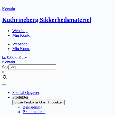
Fortsæt
til
Kontakt
indhold
Kathrineberg Sikkerhedsmateriel
Webshop
Min Konto
Webshop
Min Konto
kr.
0,00
0
Kurv
Kontakt
Søg
×
Special Opgaver
Produkter
Close Produkter
Open Produkter
Beklædning
Brandmateriel