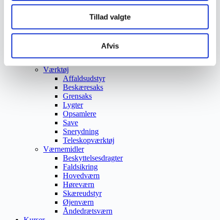
Trafikspejle
Vejbump
Tillad valgte
Vejmarkering
Vejmaling
Ukrudtsbekæmpelse
Afvis
Vaskeri Produkter
Vedligeholdelsesprodukter
Værktøj
Affaldsudstyr
Beskæresaks
Grensaks
Lygter
Opsamlere
Save
Snerydning
Teleskopværktøj
Værnemidler
Beskyttelsesdragter
Faldsikring
Hovedværn
Høreværn
Skæreudstyr
Øjenværn
Åndedrætsværn
Kurser