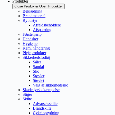
Produkter
Close Produkter
Open Produkter
Beklædning
Brandmateriel
Byudstyr
Affaldsbeholdere
Afspærring
Førstehjælp
Handsker
Hygiejne
Kemi håndtering
Plejeprodukter
Sikkerhedsfodtøj
Såler
Sandal
Sko
Støvler
Støvlet
Valg af sikkerhedssko
Skadedyrsbekæmpelse
Stiger
Skilte
Advarselsskilte
Brandskilte
Cykeloprydning