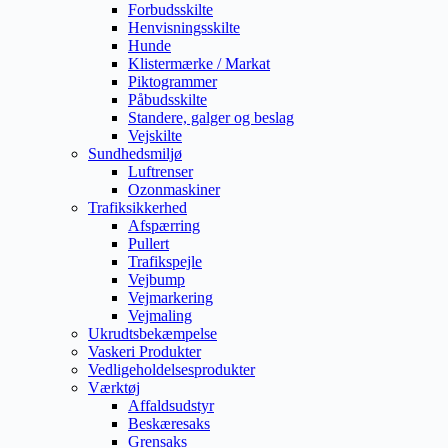
Forbudsskilte
Henvisningsskilte
Hunde
Klistermærke / Markat
Piktogrammer
Påbudsskilte
Standere, galger og beslag
Vejskilte
Sundhedsmiljø
Luftrenser
Ozonmaskiner
Trafiksikkerhed
Afspærring
Pullert
Trafikspejle
Vejbump
Vejmarkering
Vejmaling
Ukrudtsbekæmpelse
Vaskeri Produkter
Vedligeholdelsesprodukter
Værktøj
Affaldsudstyr
Beskæresaks
Grensaks