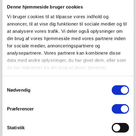
Sandal
Denne hjemmeside bruger cookies
Sko
Støvler
Vi bruger cookies til at tilpasse vores indhold og
Støvlet
annoncer, til at vise dig funktioner til sociale medier og til
Valg af sikkerhedssko
at analysere vores trafik. Vi deler også oplysninger om
Skadedyrsbekæmpelse
Stiger
din brug af vores hjemmeside med vores partnere inden
Skilte
for sociale medier, annonceringspartnere og
Advarselsskilte
analysepartnere. Vores partnere kan kombinere disse
Brandskilte
Cykeloprydning
data med andre oplysninger, du har givet dem, eller som
Forbudsskilte
de har indsamlet fra din brug af deres tjenester.
Henvisningsskilte
Hunde
Klistermærke / Markat
Samtykkevalg
Piktogrammer
Nødvendig
Påbudsskilte
Standere, galger og beslag
Vejskilte
Sundhedsmiljø
Præferencer
Luftrenser
Ozonmaskiner
Trafiksikkerhed
Statistik
Afspærring
Pullert