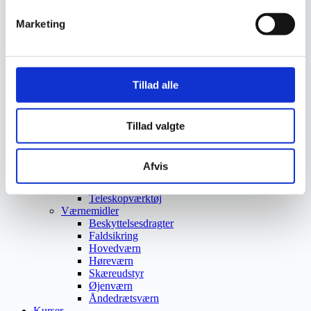
Trafikspejle
Vejbump
Marketing
Vejmarkering
Vejmaling
Ukrudtsbekæmpelse
Vaskeri Produkter
Tillad alle
Vedligeholdelsesprodukter
Værktøj
Affaldsudstyr
Beskæresaks
Tillad valgte
Grensaks
Lygter
Opsamlere
Afvis
Save
Snerydning
Teleskopværktøj
Værnemidler
Beskyttelsesdragter
Faldsikring
Hovedværn
Høreværn
Skæreudstyr
Øjenværn
Åndedrætsværn
Kurser