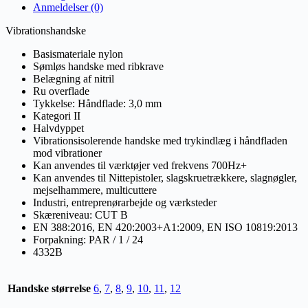
Anmeldelser (0)
Vibrationshandske
Basismateriale nylon
Sømløs handske med ribkrave
Belægning af nitril
Ru overflade
Tykkelse: Håndflade: 3,0 mm
Kategori II
Halvdyppet
Vibrationsisolerende handske med trykindlæg i håndfladen
mod vibrationer
Kan anvendes til værktøjer ved frekvens 700Hz+
Kan anvendes til Nittepistoler, slagskruetrækkere, slagnøgler,
mejselhammere, multicuttere
Industri, entreprenørarbejde og værksteder
Skæreniveau: CUT B
EN 388:2016, EN 420:2003+A1:2009, EN ISO 10819:2013
Forpakning: PAR / 1 / 24
4332B
Handske størrelse
6
,
7
,
8
,
9
,
10
,
11
,
12