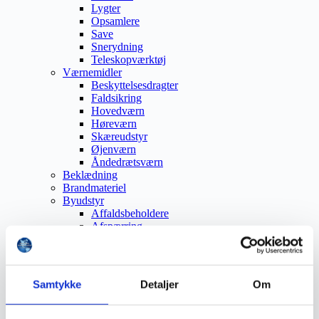
Lygter
Opsamlere
Save
Snerydning
Teleskopværktøj
Værnemidler
Beskyttelsesdragter
Faldsikring
Hovedværn
Høreværn
Skæreudstyr
Øjenværn
Åndedrætsværn
Beklædning
Brandmateriel
Byudstyr
Affaldsbeholdere
Afspærring
Førstehjælp
Handsker
Hygiejne
Kemi håndtering
Samtykke
Detaljer
Om
Plejeprodukter
Sikkerhedsfodtøj
Såler