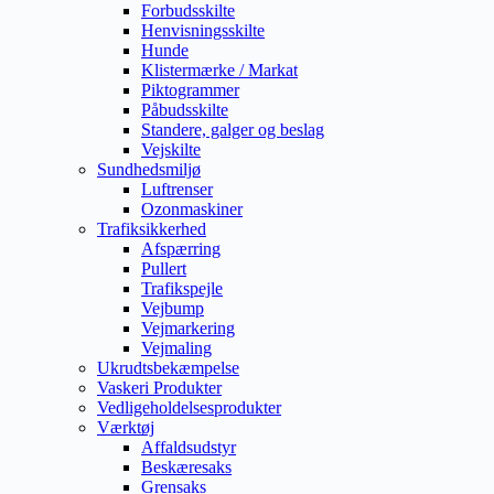
Forbudsskilte
Henvisningsskilte
Hunde
Klistermærke / Markat
Piktogrammer
Påbudsskilte
Standere, galger og beslag
Vejskilte
Sundhedsmiljø
Luftrenser
Ozonmaskiner
Trafiksikkerhed
Afspærring
Pullert
Trafikspejle
Vejbump
Vejmarkering
Vejmaling
Ukrudtsbekæmpelse
Vaskeri Produkter
Vedligeholdelsesprodukter
Værktøj
Affaldsudstyr
Beskæresaks
Grensaks