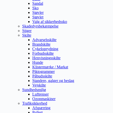
Sandal
Sko
Støvler
Støvlet
Valg af sikkerhedssko
Skadedyrsbekæmpelse
Stiger
Skilte
Advarselsskilte
Brandskilte
Cykeloprydning
Forbudsskilte
Henvisningsskilte
Hunde
Klistermærke / Markat
Piktogrammer
Påbudsskilte
Standere, galger og beslag
Vejskilte
Sundhedsmiljø
Luftrenser
Ozonmaskiner
Trafiksikkerhed
Afspærring
Pullert