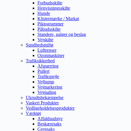
Forbudsskilte
Henvisningsskilte
Hunde
Klistermærke / Markat
Piktogrammer
Påbudsskilte
Standere, galger og beslag
Vejskilte
Sundhedsmiljø
Luftrenser
Ozonmaskiner
Trafiksikkerhed
Afspærring
Pullert
Trafikspejle
Vejbump
Vejmarkering
Vejmaling
Ukrudtsbekæmpelse
Vaskeri Produkter
Vedligeholdelsesprodukter
Værktøj
Affaldsudstyr
Beskæresaks
Grensaks