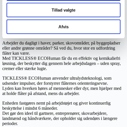
forebyggelse af flåtbid
Del
Tillad valgte
Del
Del
Afvis
Beskrivelse
Yderligere information
Arbejder du dagligt i haver, parker, skovområder, på byggepladser
eller andre grønne områder? Så ved du, hvor stor en udfordring
flåter kan være.
Med TICKLESS® ECOHuman får du en effektiv og kemikaliefri
løsning, der beskytter dig gennem hele arbejdsdagen – uden spray,
cremer eller stærke lugte.
TICKLESS® ECOHuman anvender ultralydsteknologi, som
udsender impulser, der forstyrrer flåternes orienteringsevne.
Lyden kan hverken høres af mennesker eller dyr, men hjælper med
at holde flåter på afstand, mens du arbejder.
Enheden fastgøres nemt på arbejdstøjet og giver kontinuerlig
beskyttelse i mindst 6 måneder.
Det gør den ideel til gartnere, entreprenører, skovarbejdere,
landmænd og håndværkere, der opholder sig udendørs i længere
perioder.