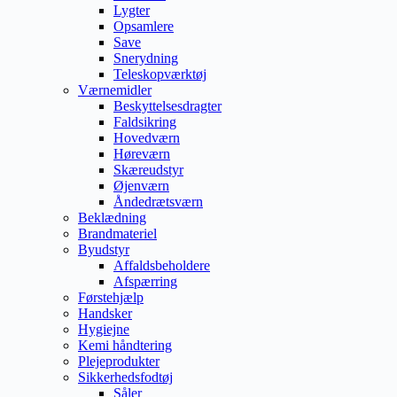
Lygter
Opsamlere
Save
Snerydning
Teleskopværktøj
Værnemidler
Beskyttelsesdragter
Faldsikring
Hovedværn
Høreværn
Skæreudstyr
Øjenværn
Åndedrætsværn
Beklædning
Brandmateriel
Byudstyr
Affaldsbeholdere
Afspærring
Førstehjælp
Handsker
Hygiejne
Kemi håndtering
Plejeprodukter
Sikkerhedsfodtøj
Såler