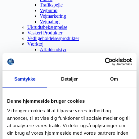
Trafikspejle
Vejbump
Vejmarkering
Vejmaling
Ukrudtsbekæmpelse
Vaskeri Produkter
Vedligeholdelsesprodukter
Værktøj
Affaldsudstyr
Beskæresaks
Grensaks
Lygter
Opsamlere
Save
Samtykke
Detaljer
Om
Snerydning
Teleskopværktøj
Værnemidler
Beskyttelsesdragter
Denne hjemmeside bruger cookies
Faldsikring
Vi bruger cookies til at tilpasse vores indhold og
Hovedværn
Høreværn
annoncer, til at vise dig funktioner til sociale medier og til
Skæreudstyr
at analysere vores trafik. Vi deler også oplysninger om
Øjenværn
din brug af vores hjemmeside med vores partnere inden
Åndedrætsværn
Kurser