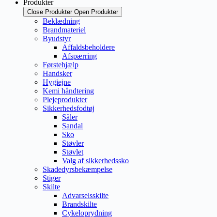
Produkter
Close Produkter
Open Produkter
Beklædning
Brandmateriel
Byudstyr
Affaldsbeholdere
Afspærring
Førstehjælp
Handsker
Hygiejne
Kemi håndtering
Plejeprodukter
Sikkerhedsfodtøj
Såler
Sandal
Sko
Støvler
Støvlet
Valg af sikkerhedssko
Skadedyrsbekæmpelse
Stiger
Skilte
Advarselsskilte
Brandskilte
Cykeloprydning