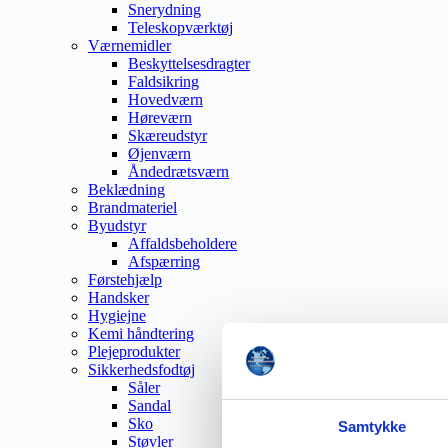
Snerydning
Teleskopværktøj
Værnemidler
Beskyttelsesdragter
Faldsikring
Hovedværn
Høreværn
Skæreudstyr
Øjenværn
Åndedrætsværn
Beklædning
Brandmateriel
Byudstyr
Affaldsbeholdere
Afspærring
Førstehjælp
Handsker
Hygiejne
Kemi håndtering
Plejeprodukter
Sikkerhedsfodtøj
Såler
Sandal
Sko
Samtykke
Støvler