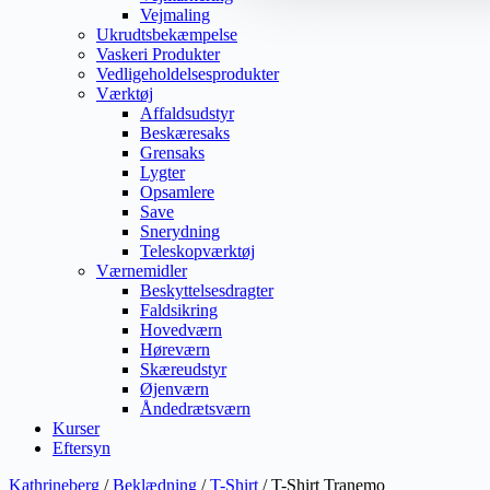
Vejmaling
Ukrudtsbekæmpelse
Vaskeri Produkter
Vedligeholdelsesprodukter
Værktøj
Affaldsudstyr
Beskæresaks
Grensaks
Lygter
Opsamlere
Save
Snerydning
Teleskopværktøj
Værnemidler
Beskyttelsesdragter
Faldsikring
Hovedværn
Høreværn
Skæreudstyr
Øjenværn
Åndedrætsværn
Kurser
Eftersyn
Kathrineberg
/
Beklædning
/
T-Shirt
/ T-Shirt Tranemo