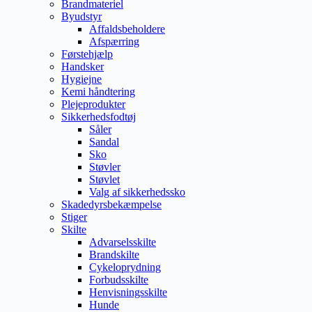
Brandmateriel
Byudstyr
Affaldsbeholdere
Afspærring
Førstehjælp
Handsker
Hygiejne
Kemi håndtering
Plejeprodukter
Sikkerhedsfodtøj
Såler
Sandal
Sko
Støvler
Støvlet
Valg af sikkerhedssko
Skadedyrsbekæmpelse
Stiger
Skilte
Advarselsskilte
Brandskilte
Cykeloprydning
Forbudsskilte
Henvisningsskilte
Hunde