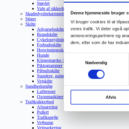
Støvlet
Valg af sikkerhedssko
Denne hjemmeside bruger c
Skadedyrsbekæmpelse
Stiger
Vi bruger cookies til at tilpas
Skilte
vores trafik. Vi deler også 
Advarselsskilte
Brandskilte
annonceringspartnere og anal
Cykeloprydning
dem, eller som de har indsaml
Forbudsskilte
Henvisningsskilte
Hunde
Samtykkevalg
Klistermærke / Markat
Nødvendig
Piktogrammer
Påbudsskilte
Standere, galger og beslag
Vejskilte
Sundhedsmiljø
Luftrenser
Ozonmaskiner
Afvis
Trafiksikkerhed
Afspærring
Pullert
Trafikspejle
Vejbump
Vejmarkering