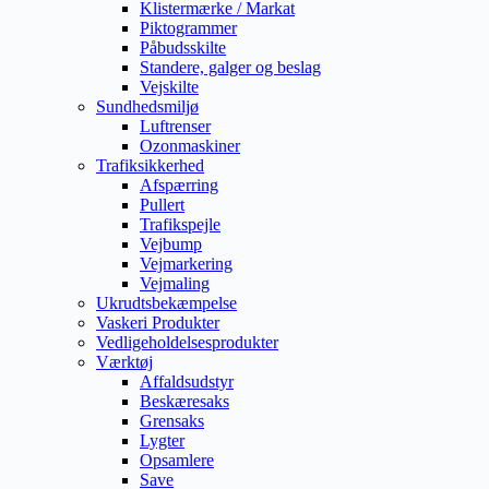
Klistermærke / Markat
Piktogrammer
Påbudsskilte
Standere, galger og beslag
Vejskilte
Sundhedsmiljø
Luftrenser
Ozonmaskiner
Trafiksikkerhed
Afspærring
Pullert
Trafikspejle
Vejbump
Vejmarkering
Vejmaling
Ukrudtsbekæmpelse
Vaskeri Produkter
Vedligeholdelsesprodukter
Værktøj
Affaldsudstyr
Beskæresaks
Grensaks
Lygter
Opsamlere
Save