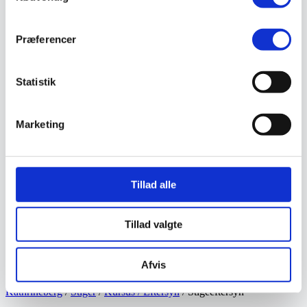
Ukrudtsbekæmpelse
Vaskeri Produkter
Vedligeholdelsesprodukter
Præferencer
Værktøj
Affaldsudstyr
Beskæresaks
Statistik
Grensaks
Lygter
Opsamlere
Save
Marketing
Snerydning
Teleskopværktøj
Værnemidler
Beskyttelsesdragter
Faldsikring
Tillad alle
Hovedværn
Høreværn
Skæreudstyr
Tillad valgte
Øjenværn
Åndedrætsværn
Kurser
Afvis
Eftersyn
Kathrineberg
/
Stiger
/
Kursus / Eftersyn
/ Stigeeftersyn