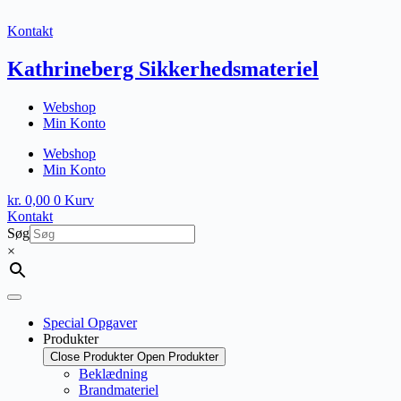
Fortsæt
til
Kontakt
indhold
Kathrineberg Sikkerhedsmateriel
Webshop
Min Konto
Webshop
Min Konto
kr.
0,00
0
Kurv
Kontakt
Søg
×
Special Opgaver
Produkter
Close Produkter
Open Produkter
Beklædning
Brandmateriel