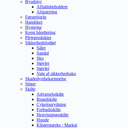
Byudstyr
Affaldsbeholdere
Afspærring
Førstehjælp
Handsker
Hygiejne
Kemi håndtering
Plejeprodukter
Sikkerhedsfodtøj
Såler
Sandal
Sko
Støvler
Støvlet
Valg af sikkerhedssko
Skadedyrsbekæmpelse
Stiger
Skilte
Advarselsskilte
Brandskilte
Cykeloprydning
Forbudsskilte
Henvisningsskilte
Hunde
Klistermærke / Markat