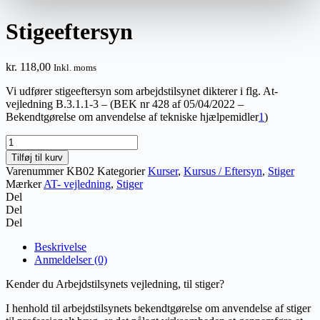
Stigeeftersyn
kr.
118,00
Inkl. moms
Vi udfører stigeeftersyn som arbejdstilsynet dikterer i flg. At-
vejledning B.3.1.1-3 – (BEK nr 428 af 05/04/2022 –
Bekendtgørelse om anvendelse af tekniske hjælpemidler
1
)
Stigeeftersyn
antal
Tilføj til kurv
Varenummer
KB02
Kategorier
Kurser
,
Kursus / Eftersyn
,
Stiger
Mærker
AT- vejledning
,
Stiger
Del
Del
Del
Beskrivelse
Anmeldelser (0)
Kender du Arbejdstilsynets vejledning, til stiger?
I henhold til arbejdstilsynets bekendtgørelse om anvendelse af stiger