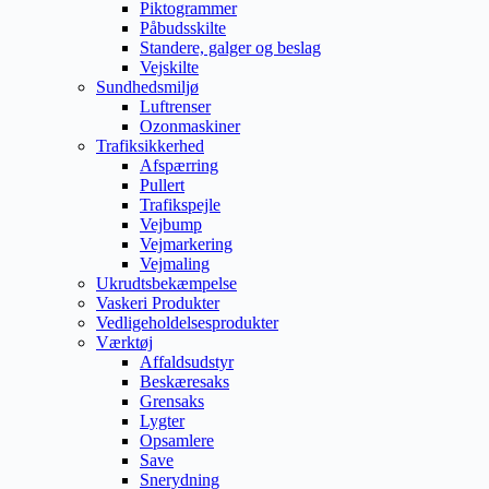
Piktogrammer
Påbudsskilte
Standere, galger og beslag
Vejskilte
Sundhedsmiljø
Luftrenser
Ozonmaskiner
Trafiksikkerhed
Afspærring
Pullert
Trafikspejle
Vejbump
Vejmarkering
Vejmaling
Ukrudtsbekæmpelse
Vaskeri Produkter
Vedligeholdelsesprodukter
Værktøj
Affaldsudstyr
Beskæresaks
Grensaks
Lygter
Opsamlere
Save
Snerydning