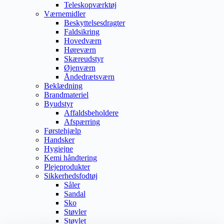
Teleskopværktøj
Værnemidler
Beskyttelsesdragter
Faldsikring
Hovedværn
Høreværn
Skæreudstyr
Øjenværn
Åndedrætsværn
Beklædning
Brandmateriel
Byudstyr
Affaldsbeholdere
Afspærring
Førstehjælp
Handsker
Hygiejne
Kemi håndtering
Plejeprodukter
Sikkerhedsfodtøj
Såler
Sandal
Sko
Støvler
Støvlet