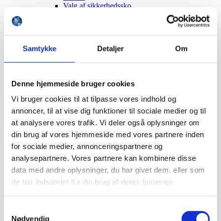
Valg af sikkerhedssko
Skadedyrsbekæmpelse
Stiger
Skilte
Advarselsskilte
Samtykke
Detaljer
Om
Brandskilte
Cykeloprydning
Forbudsskilte
Henvisningsskilte
Denne hjemmeside bruger cookies
Hunde
Klistermærke / Markat
Vi bruger cookies til at tilpasse vores indhold og
Piktogrammer
annoncer, til at vise dig funktioner til sociale medier og til
Påbudsskilte
Standere, galger og beslag
at analysere vores trafik. Vi deler også oplysninger om
Vejskilte
din brug af vores hjemmeside med vores partnere inden
Sundhedsmiljø
for sociale medier, annonceringspartnere og
Luftrenser
Ozonmaskiner
analysepartnere. Vores partnere kan kombinere disse
Trafiksikkerhed
data med andre oplysninger, du har givet dem, eller som
Afspærring
de har indsamlet fra din brug af deres tjenester.
Pullert
Trafikspejle
Vejbump
Samtykkevalg
Vejmarkering
Nødvendig
Vejmaling