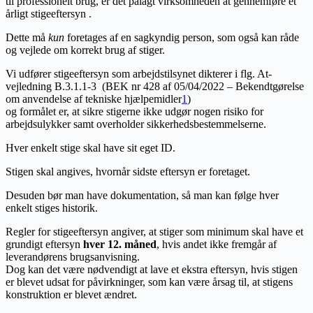
til professionelt brug, er det pålagt virksomheden at gennemføre et
årligt stigeeftersyn .
Dette må
kun
foretages af en sagkyndig person, som også kan råde
og vejlede om korrekt brug af stiger.
Vi udfører stigeeftersyn som arbejdstilsynet dikterer i flg. At-
vejledning B.3.1.1-3 (BEK nr 428 af 05/04/2022 – Bekendtgørelse
om anvendelse af tekniske hjælpemidler
1
)
og formålet er, at sikre stigerne ikke udgør nogen risiko for
arbejdsulykker samt overholder sikkerhedsbestemmelserne.
Hver enkelt stige skal have sit eget ID.
Stigen skal angives, hvornår sidste eftersyn er foretaget.
Desuden bør man have dokumentation, så man kan følge hver
enkelt stiges historik.
Regler for stigeeftersyn angiver, at stiger som minimum skal have et
grundigt eftersyn
hver 12. måned
, hvis andet ikke fremgår af
leverandørens brugsanvisning.
Dog kan det være nødvendigt at lave et ekstra eftersyn, hvis stigen
er blevet udsat for påvirkninger, som kan være årsag til, at stigens
konstruktion er blevet ændret.