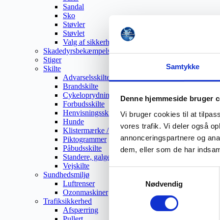
Sandal
Sko
Støvler
Støvlet
Valg af sikkerhedssko
Skadedyrsbekæmpelse
Stiger
Samtykke
Skilte
Advarselsskilte
Brandskilte
Cykeloprydning
Denne hjemmeside bruger c
Forbudsskilte
Henvisningsskilte
Vi bruger cookies til at tilpas
Hunde
vores trafik. Vi deler også 
Klistermærke / Markat
annonceringspartnere og anal
Piktogrammer
Påbudsskilte
dem, eller som de har indsaml
Standere, galger og beslag
Vejskilte
Samtykkevalg
Sundhedsmiljø
Luftrenser
Nødvendig
Ozonmaskiner
Trafiksikkerhed
Afspærring
Pullert