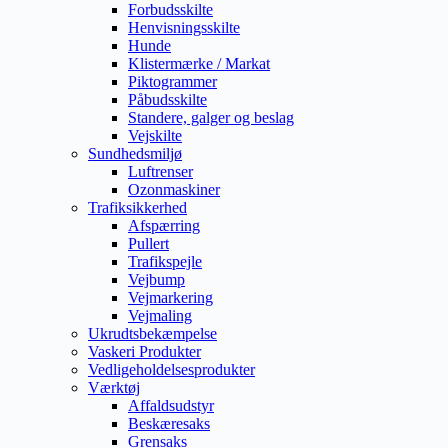
Forbudsskilte
Henvisningsskilte
Hunde
Klistermærke / Markat
Piktogrammer
Påbudsskilte
Standere, galger og beslag
Vejskilte
Sundhedsmiljø
Luftrenser
Ozonmaskiner
Trafiksikkerhed
Afspærring
Pullert
Trafikspejle
Vejbump
Vejmarkering
Vejmaling
Ukrudtsbekæmpelse
Vaskeri Produkter
Vedligeholdelsesprodukter
Værktøj
Affaldsudstyr
Beskæresaks
Grensaks