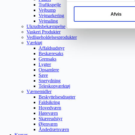
Trafikspejle
Vejbump
Afvis
Vejmarkering
Vejmaling
Ukrudtsbekæmpelse
Vaskeri Produkter
Vedligeholdelsesprodukter
Værktøj
Affaldsudstyr
Beskæresaks
Grensaks
Lygter
Opsamlere
Save
Snerydning
Teleskopværktøj
Værnemidler
Beskyttelsesdragter
Faldsikring
Hovedværn
Høreværn
Skæreudstyr
Øjenværn
Åndedrætsværn
Kurser