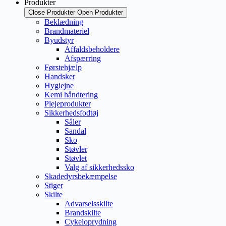
Produkter
Close Produkter
Open Produkter
Beklædning
Brandmateriel
Byudstyr
Affaldsbeholdere
Afspærring
Førstehjælp
Handsker
Hygiejne
Kemi håndtering
Plejeprodukter
Sikkerhedsfodtøj
Såler
Sandal
Sko
Støvler
Støvlet
Valg af sikkerhedssko
Skadedyrsbekæmpelse
Stiger
Skilte
Advarselsskilte
Brandskilte
Cykeloprydning