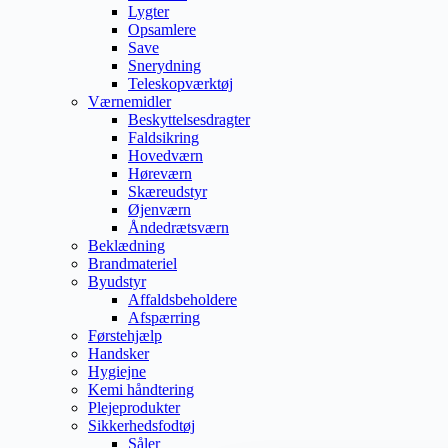
Lygter
Opsamlere
Save
Snerydning
Teleskopværktøj
Værnemidler
Beskyttelsesdragter
Faldsikring
Hovedværn
Høreværn
Skæreudstyr
Øjenværn
Åndedrætsværn
Beklædning
Brandmateriel
Byudstyr
Affaldsbeholdere
Afspærring
Førstehjælp
Handsker
Hygiejne
Kemi håndtering
Plejeprodukter
Sikkerhedsfodtøj
Såler