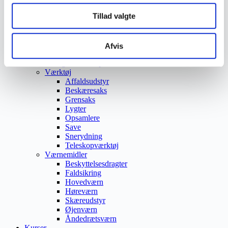
Trafikspejle
Tillad valgte
Vejbump
Vejmarkering
Vejmaling
Ukrudtsbekæmpelse
Afvis
Vaskeri Produkter
Vedligeholdelsesprodukter
Værktøj
Affaldsudstyr
Beskæresaks
Grensaks
Lygter
Opsamlere
Save
Snerydning
Teleskopværktøj
Værnemidler
Beskyttelsesdragter
Faldsikring
Hovedværn
Høreværn
Skæreudstyr
Øjenværn
Åndedrætsværn
Kurser