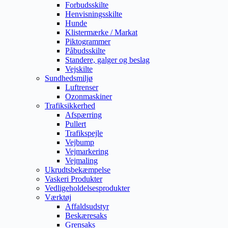
Forbudsskilte
Henvisningsskilte
Hunde
Klistermærke / Markat
Piktogrammer
Påbudsskilte
Standere, galger og beslag
Vejskilte
Sundhedsmiljø
Luftrenser
Ozonmaskiner
Trafiksikkerhed
Afspærring
Pullert
Trafikspejle
Vejbump
Vejmarkering
Vejmaling
Ukrudtsbekæmpelse
Vaskeri Produkter
Vedligeholdelsesprodukter
Værktøj
Affaldsudstyr
Beskæresaks
Grensaks