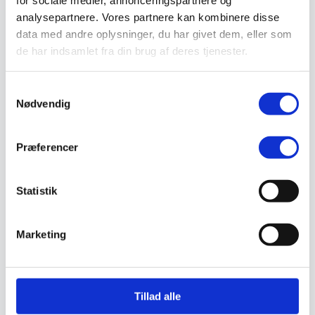
for sociale medier, annonceringspartnere og
Sandal
analysepartnere. Vores partnere kan kombinere disse
Sko
data med andre oplysninger, du har givet dem, eller som
Støvler
Støvlet
de har indsamlet fra din brug af deres tjenester.
Valg af sikkerhedssko
Skadedyrsbekæmpelse
Stiger
Samtykkevalg
Skilte
Nødvendig
Advarselsskilte
Brandskilte
Cykeloprydning
Præferencer
Forbudsskilte
Henvisningsskilte
Hunde
Klistermærke / Markat
Statistik
Piktogrammer
Påbudsskilte
Standere, galger og beslag
Marketing
Vejskilte
Sundhedsmiljø
Luftrenser
Ozonmaskiner
Trafiksikkerhed
Tillad alle
Afspærring
Pullert