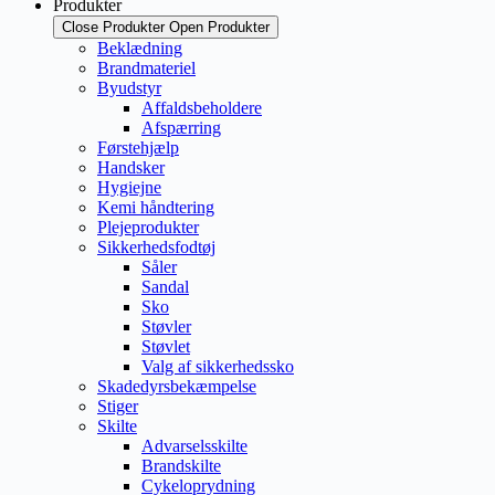
Produkter
Close Produkter
Open Produkter
Beklædning
Brandmateriel
Byudstyr
Affaldsbeholdere
Afspærring
Førstehjælp
Handsker
Hygiejne
Kemi håndtering
Plejeprodukter
Sikkerhedsfodtøj
Såler
Sandal
Sko
Støvler
Støvlet
Valg af sikkerhedssko
Skadedyrsbekæmpelse
Stiger
Skilte
Advarselsskilte
Brandskilte
Cykeloprydning