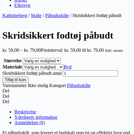
Eftersyn
Kathrineberg
/
Skilte
/
Påbudsskilte
/ Skridsikkert fodtøj påbudt
Skridsikkert fodtøj påbudt
kr.
59,00
–
kr.
79,00
Prisinterval: kr. 59,00 til kr. 79,00
Inkl. moms
Størrelse
Materiale
Ryd
Skridsikkert fodtøj påbudt antal
Tilføj til kurv
Varenummer
Ikke mulig
Kategori
Påbudsskilte
Del
Del
Del
Beskrivelse
Yderligere information
Anmeldelser (0)
Et påbudsskilt, som leverer et budskab præcist og effektivt hvor end