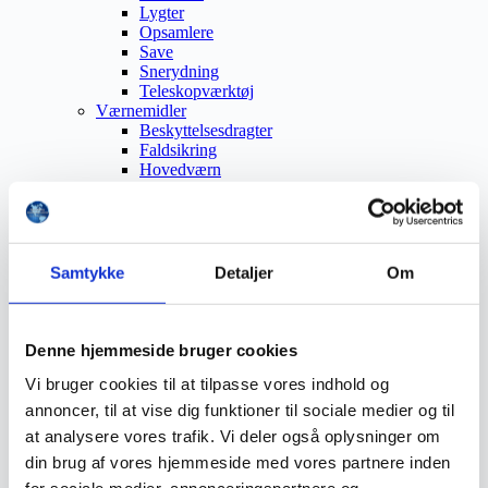
Lygter
Opsamlere
Save
Snerydning
Teleskopværktøj
Værnemidler
Beskyttelsesdragter
Faldsikring
Hovedværn
Høreværn
Skæreudstyr
Øjenværn
Åndedrætsværn
Beklædning
Samtykke
Detaljer
Om
Brandmateriel
Byudstyr
Affaldsbeholdere
Afspærring
Denne hjemmeside bruger cookies
Førstehjælp
Vi bruger cookies til at tilpasse vores indhold og
Handsker
Hygiejne
annoncer, til at vise dig funktioner til sociale medier og til
Kemi håndtering
at analysere vores trafik. Vi deler også oplysninger om
Plejeprodukter
din brug af vores hjemmeside med vores partnere inden
Sikkerhedsfodtøj
Såler