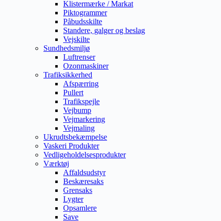
Klistermærke / Markat
Piktogrammer
Påbudsskilte
Standere, galger og beslag
Vejskilte
Sundhedsmiljø
Luftrenser
Ozonmaskiner
Trafiksikkerhed
Afspærring
Pullert
Trafikspejle
Vejbump
Vejmarkering
Vejmaling
Ukrudtsbekæmpelse
Vaskeri Produkter
Vedligeholdelsesprodukter
Værktøj
Affaldsudstyr
Beskæresaks
Grensaks
Lygter
Opsamlere
Save