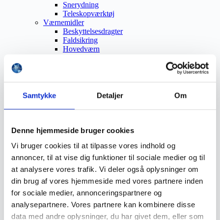
Snerydning
Teleskopværktøj
Værnemidler
Beskyttelsesdragter
Faldsikring
Hovedværn
Høreværn
Skæreudstyr
Øjenværn
Åndedrætsværn
Beklædning
Samtykke
Detaljer
Om
Brandmateriel
Byudstyr
Affaldsbeholdere
Afspærring
Denne hjemmeside bruger cookies
Førstehjælp
Vi bruger cookies til at tilpasse vores indhold og
Handsker
Hygiejne
annoncer, til at vise dig funktioner til sociale medier og til
Kemi håndtering
at analysere vores trafik. Vi deler også oplysninger om
Plejeprodukter
din brug af vores hjemmeside med vores partnere inden
Sikkerhedsfodtøj
Såler
for sociale medier, annonceringspartnere og
Sandal
analysepartnere. Vores partnere kan kombinere disse
Sko
data med andre oplysninger, du har givet dem, eller som
Støvler