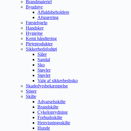
Brandmateriel
Byudstyr
Affaldsbeholdere
Afspærring
Førstehjælp
Handsker
Hygiejne
Kemi håndtering
Plejeprodukter
Sikkerhedsfodtøj
Såler
Sandal
Sko
Støvler
Støvlet
Valg af sikkerhedssko
Skadedyrsbekæmpelse
Stiger
Skilte
Advarselsskilte
Brandskilte
Cykeloprydning
Forbudsskilte
Henvisningsskilte
Hunde