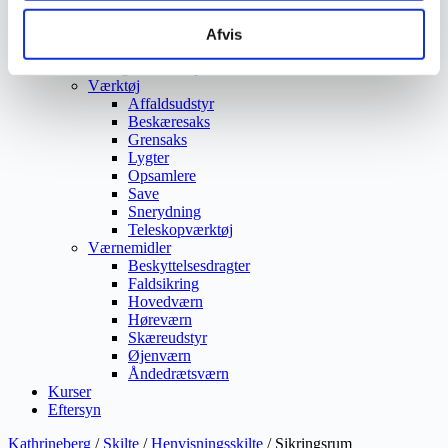
Vejmaling
Ukrudtsbekæmpelse
Afvis
Vaskeri Produkter
Vedligeholdelsesprodukter
Værktøj
Affaldsudstyr
Beskæresaks
Grensaks
Lygter
Opsamlere
Save
Snerydning
Teleskopværktøj
Værnemidler
Beskyttelsesdragter
Faldsikring
Hovedværn
Høreværn
Skæreudstyr
Øjenværn
Åndedrætsværn
Kurser
Eftersyn
Kathrineberg
/
Skilte
/
Henvisningsskilte
/ Sikringsrum