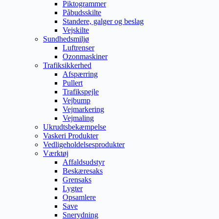
Piktogrammer
Påbudsskilte
Standere, galger og beslag
Vejskilte
Sundhedsmiljø
Luftrenser
Ozonmaskiner
Trafiksikkerhed
Afspærring
Pullert
Trafikspejle
Vejbump
Vejmarkering
Vejmaling
Ukrudtsbekæmpelse
Vaskeri Produkter
Vedligeholdelsesprodukter
Værktøj
Affaldsudstyr
Beskæresaks
Grensaks
Lygter
Opsamlere
Save
Snerydning