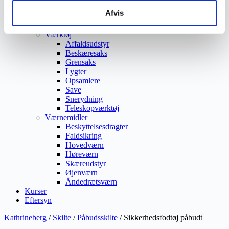
Ukrudtsbekæmpelse
Afvis
Vaskeri Produkter
Vedligeholdelsesprodukter
Værktøj
Affaldsudstyr
Beskæresaks
Grensaks
Lygter
Opsamlere
Save
Snerydning
Teleskopværktøj
Værnemidler
Beskyttelsesdragter
Faldsikring
Hovedværn
Høreværn
Skæreudstyr
Øjenværn
Åndedrætsværn
Kurser
Eftersyn
Kathrineberg
/
Skilte
/
Påbudsskilte
/ Sikkerhedsfodtøj påbudt