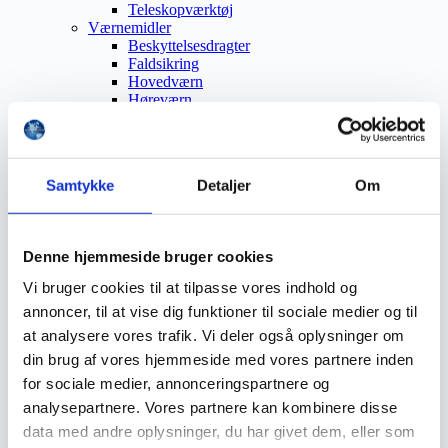
Teleskopværktøj
Værnemidler
Beskyttelsesdragter
Faldsikring
Hovedværn
Høreværn
Skæreudstyr
Øjenværn
Åndedrætsværn
Beklædning
Samtykke
Detaljer
Om
Brandmateriel
Byudstyr
Affaldsbeholdere
Afspærring
Denne hjemmeside bruger cookies
Førstehjælp
Handsker
Vi bruger cookies til at tilpasse vores indhold og
Hygiejne
annoncer, til at vise dig funktioner til sociale medier og til
Kemi håndtering
Plejeprodukter
at analysere vores trafik. Vi deler også oplysninger om
Sikkerhedsfodtøj
din brug af vores hjemmeside med vores partnere inden
Såler
for sociale medier, annonceringspartnere og
Sandal
Sko
analysepartnere. Vores partnere kan kombinere disse
Støvler
data med andre oplysninger, du har givet dem, eller som
Støvlet