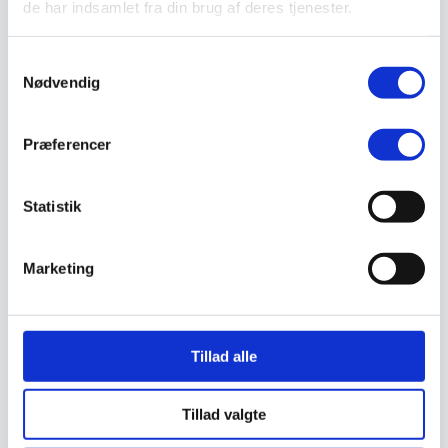
de har indsamlet fra din brug af deres tjenester.
Valg af sikkerhedssko
Skadedyrsbekæmpelse
Stiger
Samtykkevalg
Skilte
Nødvendig
Advarselsskilte
Brandskilte
Cykeloprydning
Forbudsskilte
Præferencer
Henvisningsskilte
Hunde
Klistermærke / Markat
Statistik
Piktogrammer
Påbudsskilte
Standere, galger og beslag
Vejskilte
Marketing
Sundhedsmiljø
Luftrenser
Ozonmaskiner
Trafiksikkerhed
Afspærring
Tillad alle
Pullert
Trafikspejle
Vejbump
Tillad valgte
Vejmarkering
Vejmaling