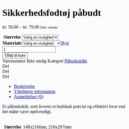
Sikkerhedsfodtøj påbudt
Prisinterval:
kr.
59,00
–
kr.
79,00
Inkl. moms
kr. 59,00
Størrelse
til
kr. 79,00
Materiale
Ryd
Sikkerhedsfodtøj
påbudt
Tilføj til kurv
antal
Varenummer
Ikke mulig
Kategori
Påbudsskilte
Del
Del
Del
Beskrivelse
Yderligere information
Anmeldelser (0)
Et påbudsskilt, som leverer et budskab præcist og effektivt hvor end
det måtte være nødvendigt.
Størrelse
148x210mm, 210x297mm