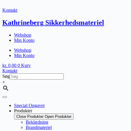
Fortsæt
til
Kontakt
indhold
Kathrineberg Sikkerhedsmateriel
Webshop
Min Konto
Webshop
Min Konto
kr.
0,00
0
Kurv
Kontakt
Søg
×
Special Opgaver
Produkter
Close Produkter
Open Produkter
Beklædning
Brandmateriel