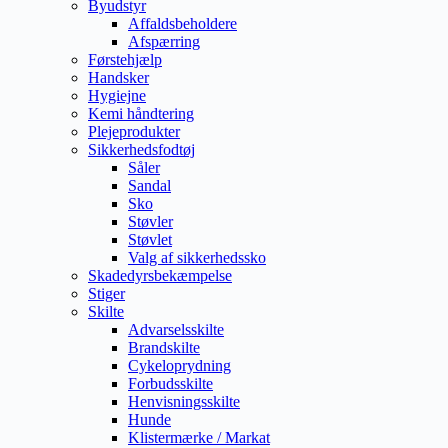
Byudstyr
Affaldsbeholdere
Afspærring
Førstehjælp
Handsker
Hygiejne
Kemi håndtering
Plejeprodukter
Sikkerhedsfodtøj
Såler
Sandal
Sko
Støvler
Støvlet
Valg af sikkerhedssko
Skadedyrsbekæmpelse
Stiger
Skilte
Advarselsskilte
Brandskilte
Cykeloprydning
Forbudsskilte
Henvisningsskilte
Hunde
Klistermærke / Markat