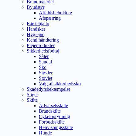
Brandmateriel
Byudstyr
Affaldsbeholdere
Afspærring
Førstehjælp
Handsker
Hygiejne
Kemi håndtering
Plejeprodukter
Sikkerhedsfodtøj
Såler
Sandal
Sko
Støvler
Støvlet
Valg af sikkerhedssko
Skadedyrsbekæmpelse
Stiger
Skilte
Advarselsskilte
Brandskilte
Cykeloprydning
Forbudsskilte
Henvisningsskilte
Hunde