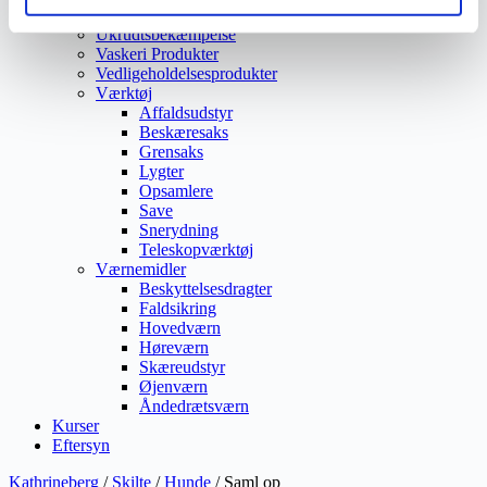
Vejmaling
Ukrudtsbekæmpelse
Vaskeri Produkter
Vedligeholdelsesprodukter
Værktøj
Affaldsudstyr
Beskæresaks
Grensaks
Lygter
Opsamlere
Save
Snerydning
Teleskopværktøj
Værnemidler
Beskyttelsesdragter
Faldsikring
Hovedværn
Høreværn
Skæreudstyr
Øjenværn
Åndedrætsværn
Kurser
Eftersyn
Kathrineberg
/
Skilte
/
Hunde
/ Saml op