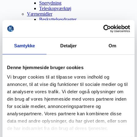
Snerydning
Teleskopværktøj
Værnemidler
Beskyttelsesdragter
Faldsikring
Hovedværn
Høreværn
Skæreudstyr
Samtykke
Detaljer
Om
Øjenværn
Åndedrætsværn
Beklædning
Brandmateriel
Denne hjemmeside bruger cookies
Byudstyr
Affaldsbeholdere
Vi bruger cookies til at tilpasse vores indhold og
Afspærring
annoncer, til at vise dig funktioner til sociale medier og til
Førstehjælp
Handsker
at analysere vores trafik. Vi deler også oplysninger om
Hygiejne
din brug af vores hjemmeside med vores partnere inden
Kemi håndtering
for sociale medier, annonceringspartnere og
Plejeprodukter
Sikkerhedsfodtøj
analysepartnere. Vores partnere kan kombinere disse
Såler
data med andre oplysninger, du har givet dem, eller som
Sandal
de har indsamlet fra din brug af deres tjenester.
Sko
Støvler