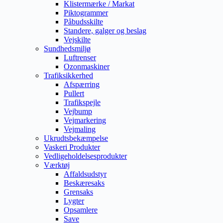
Klistermærke / Markat
Piktogrammer
Påbudsskilte
Standere, galger og beslag
Vejskilte
Sundhedsmiljø
Luftrenser
Ozonmaskiner
Trafiksikkerhed
Afspærring
Pullert
Trafikspejle
Vejbump
Vejmarkering
Vejmaling
Ukrudtsbekæmpelse
Vaskeri Produkter
Vedligeholdelsesprodukter
Værktøj
Affaldsudstyr
Beskæresaks
Grensaks
Lygter
Opsamlere
Save