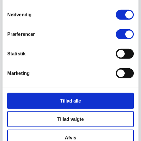
Støvlet
Samtykkevalg
Valg af sikkerhedssko
Nødvendig
Skadedyrsbekæmpelse
Stiger
Skilte
Advarselsskilte
Præferencer
Brandskilte
Cykeloprydning
Forbudsskilte
Statistik
Henvisningsskilte
Hunde
Klistermærke / Markat
Piktogrammer
Marketing
Påbudsskilte
Standere, galger og beslag
Vejskilte
Sundhedsmiljø
Luftrenser
Tillad alle
Ozonmaskiner
Trafiksikkerhed
Afspærring
Tillad valgte
Pullert
Trafikspejle
Vejbump
Afvis
Vejmarkering