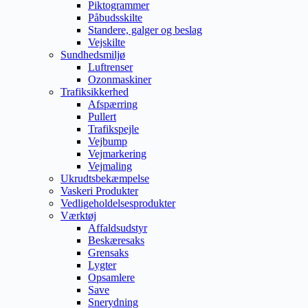
Piktogrammer
Påbudsskilte
Standere, galger og beslag
Vejskilte
Sundhedsmiljø
Luftrenser
Ozonmaskiner
Trafiksikkerhed
Afspærring
Pullert
Trafikspejle
Vejbump
Vejmarkering
Vejmaling
Ukrudtsbekæmpelse
Vaskeri Produkter
Vedligeholdelsesprodukter
Værktøj
Affaldsudstyr
Beskæresaks
Grensaks
Lygter
Opsamlere
Save
Snerydning