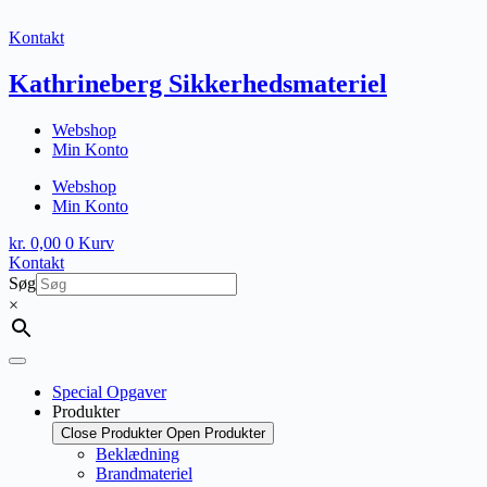
Fortsæt
til
Kontakt
indhold
Kathrineberg Sikkerhedsmateriel
Webshop
Min Konto
Webshop
Min Konto
kr.
0,00
0
Kurv
Kontakt
Søg
×
Special Opgaver
Produkter
Close Produkter
Open Produkter
Beklædning
Brandmateriel