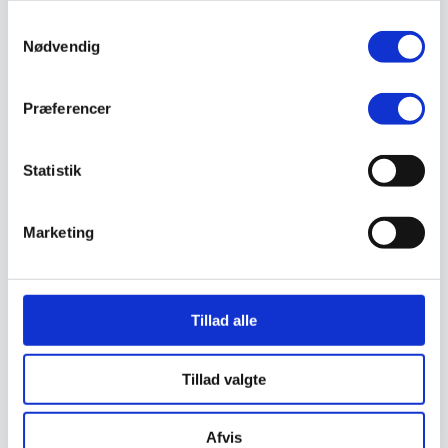
Valg af sikkerhedssko
Samtykkevalg
Skadedyrsbekæmpelse
Nødvendig
Stiger
Skilte
Advarselsskilte
Brandskilte
Præferencer
Cykeloprydning
Forbudsskilte
Henvisningsskilte
Statistik
Hunde
Klistermærke / Markat
Piktogrammer
Påbudsskilte
Marketing
Standere, galger og beslag
Vejskilte
Sundhedsmiljø
Luftrenser
Ozonmaskiner
Tillad alle
Trafiksikkerhed
Afspærring
Pullert
Tillad valgte
Trafikspejle
Vejbump
Vejmarkering
Afvis
Vejmaling