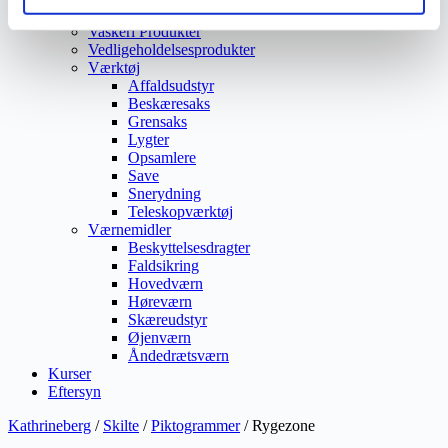
Ukrudtsbekæmpelse
Vaskeri Produkter
Vedligeholdelsesprodukter
Værktøj
Affaldsudstyr
Beskæresaks
Grensaks
Lygter
Opsamlere
Save
Snerydning
Teleskopværktøj
Værnemidler
Beskyttelsesdragter
Faldsikring
Hovedværn
Høreværn
Skæreudstyr
Øjenværn
Åndedrætsværn
Kurser
Eftersyn
Kathrineberg
/
Skilte
/
Piktogrammer
/ Rygezone