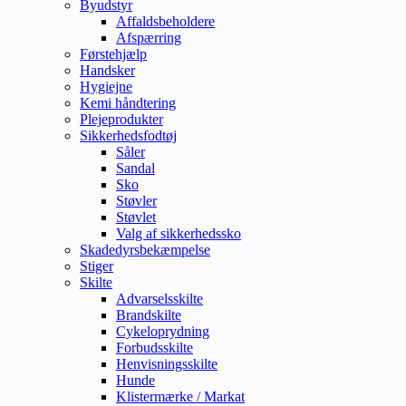
Byudstyr
Affaldsbeholdere
Afspærring
Førstehjælp
Handsker
Hygiejne
Kemi håndtering
Plejeprodukter
Sikkerhedsfodtøj
Såler
Sandal
Sko
Støvler
Støvlet
Valg af sikkerhedssko
Skadedyrsbekæmpelse
Stiger
Skilte
Advarselsskilte
Brandskilte
Cykeloprydning
Forbudsskilte
Henvisningsskilte
Hunde
Klistermærke / Markat