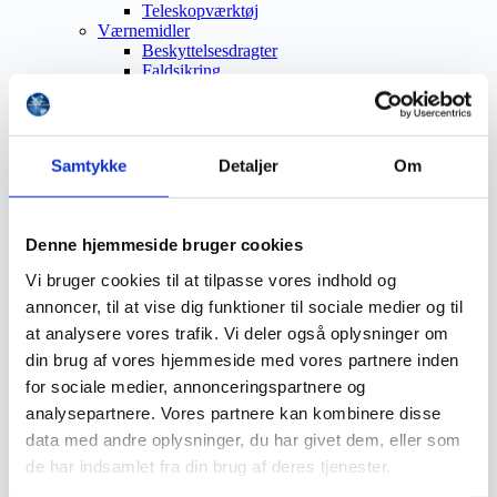
Teleskopværktøj
Værnemidler
Beskyttelsesdragter
Faldsikring
Hovedværn
Høreværn
Skæreudstyr
Øjenværn
Samtykke
Detaljer
Om
Åndedrætsværn
Beklædning
Brandmateriel
Byudstyr
Denne hjemmeside bruger cookies
Affaldsbeholdere
Afspærring
Vi bruger cookies til at tilpasse vores indhold og
Førstehjælp
annoncer, til at vise dig funktioner til sociale medier og til
Handsker
Hygiejne
at analysere vores trafik. Vi deler også oplysninger om
Kemi håndtering
din brug af vores hjemmeside med vores partnere inden
Plejeprodukter
for sociale medier, annonceringspartnere og
Sikkerhedsfodtøj
Såler
analysepartnere. Vores partnere kan kombinere disse
Sandal
data med andre oplysninger, du har givet dem, eller som
Sko
de har indsamlet fra din brug af deres tjenester.
Støvler
Støvlet