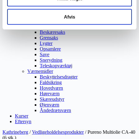
Ukrudtsbekæmpelse
Vaskeri Produkter
Vedligeholdelsesprodukter
Afvis
Værktøj
Affaldsudstyr
Beskæresaks
Grensaks
Lygter
Opsamlere
Save
Snerydning
Teleskopværktøj
Værnemidler
Beskyttelsesdragter
Faldsikring
Hovedværn
Høreværn
Skæreudstyr
Øjenværn
Åndedrætsværn
Kurser
Eftersyn
Kathrineberg
/
Vedligeholdelsesprodukter
/ Pureno Multiolie CA-40
(6 stk.)