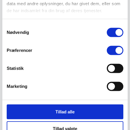
Valg af sikkerhedssko
data med andre oplysninger, du har givet dem, eller som
Skadedyrsbekæmpelse
de har indsamlet fra din brug af deres tjenester.
Stiger
Skilte
Advarselsskilte
Samtykkevalg
Brandskilte
Nødvendig
Cykeloprydning
Forbudsskilte
Henvisningsskilte
Præferencer
Hunde
Klistermærke / Markat
Piktogrammer
Påbudsskilte
Statistik
Standere, galger og beslag
Vejskilte
Sundhedsmiljø
Marketing
Luftrenser
Ozonmaskiner
Trafiksikkerhed
Afspærring
Pullert
Tillad alle
Trafikspejle
Vejbump
Vejmarkering
Tillad valgte
Vejmaling