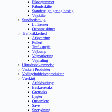
Piktogrammer
Påbudsskilte
Standere, galger og beslag
Vejskilte
Sundhedsmiljø
Luftrenser
Ozonmaskiner
Trafiksikkerhed
Afspærring
Pullert
Trafikspejle
Vejbump
Vejmarkering
Vejmaling
Ukrudtsbekæmpelse
Vaskeri Produkter
Vedligeholdelsesprodukter
Værktøj
Affaldsudstyr
Beskæresaks
Grensaks
Lygter
Opsamlere
Save
Snerydning