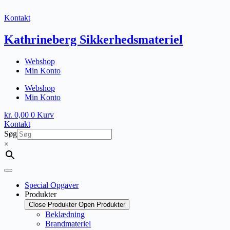
Fortsæt
til
Kontakt
indhold
Kathrineberg Sikkerhedsmateriel
Webshop
Min Konto
Webshop
Min Konto
kr.
0,00
0
Kurv
Kontakt
Søg
×
Special Opgaver
Produkter
Close Produkter
Open Produkter
Beklædning
Brandmateriel