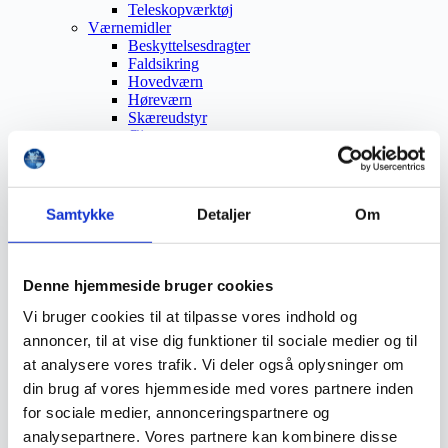
Teleskopværktøj
Værnemidler
Beskyttelsesdragter
Faldsikring
Hovedværn
Høreværn
Skæreudstyr
Øjenværn
Åndedrætsværn
Beklædning
Brandmateriel
Byudstyr
Samtykke
Detaljer
Om
Affaldsbeholdere
Afspærring
Førstehjælp
Handsker
Denne hjemmeside bruger cookies
Hygiejne
Kemi håndtering
Vi bruger cookies til at tilpasse vores indhold og
Plejeprodukter
annoncer, til at vise dig funktioner til sociale medier og til
Sikkerhedsfodtøj
at analysere vores trafik. Vi deler også oplysninger om
Såler
Sandal
din brug af vores hjemmeside med vores partnere inden
Sko
for sociale medier, annonceringspartnere og
Støvler
analysepartnere. Vores partnere kan kombinere disse
Støvlet