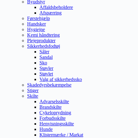
Byudstyr
Affaldsbeholdere
Afspærring
Førstehjælp
Handsker
Hygiejne
Kemi håndtering
Plejeprodukter
Sikkerhedsfodtøj
Såler
Sandal
Sko
Støvler
Støvlet
Valg af sikkerhedssko
Skadedyrsbekæmpelse
Stiger
Skilte
Advarselsskilte
Brandskilte
Cykeloprydning
Forbudsskilte
Henvisningsskilte
Hunde
Klistermærke / Markat