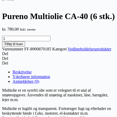
Pureno Multiolie CA-40 (6 stk.)
kr.
780,00
Inkl. moms
Pureno
Multiolie
Tilføj til kurv
CA-
Varenummer
FF-8900870185
Kategori
Vedligeholdelsesprodukter
40
Del
(6
Del
stk.)
Del
antal
Beskrivelse
Yderligere information
Anmeldelser (0)
Multiolie er en syrefri olie som er velegnet til et utal af
smøreopgaver. Anvendes til smøring af maskiner, låse, hængsler,
lejer m.m.
Multiolie er lugtfri og transparent. Fortrænger fugt og efterlader en
beskyttende hinde i f.eks. motorer, el-kontakter m.m.