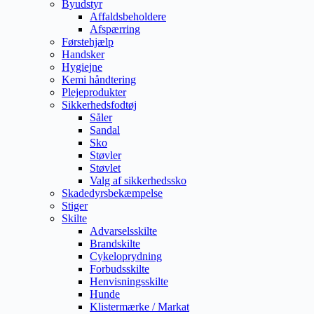
Byudstyr
Affaldsbeholdere
Afspærring
Førstehjælp
Handsker
Hygiejne
Kemi håndtering
Plejeprodukter
Sikkerhedsfodtøj
Såler
Sandal
Sko
Støvler
Støvlet
Valg af sikkerhedssko
Skadedyrsbekæmpelse
Stiger
Skilte
Advarselsskilte
Brandskilte
Cykeloprydning
Forbudsskilte
Henvisningsskilte
Hunde
Klistermærke / Markat