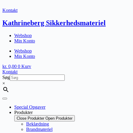
Fortsæt
til
Kontakt
indhold
Kathrineberg Sikkerhedsmateriel
Webshop
Min Konto
Webshop
Min Konto
kr.
0,00
0
Kurv
Kontakt
Søg
×
Special Opgaver
Produkter
Close Produkter
Open Produkter
Beklædning
Brandmateriel