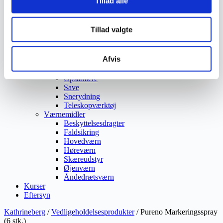
Tillad alle
Ukrudtsbekæmpelse
Vaskeri Produkter
Vedligeholdelsesprodukter
Tillad valgte
Værktøj
Affaldsudstyr
Beskæresaks
Afvis
Grensaks
Lygter
Opsamlere
Save
Snerydning
Teleskopværktøj
Værnemidler
Beskyttelsesdragter
Faldsikring
Hovedværn
Høreværn
Skæreudstyr
Øjenværn
Åndedrætsværn
Kurser
Eftersyn
Kathrineberg
/
Vedligeholdelsesprodukter
/ Pureno Markeringsspray
(6 stk.)