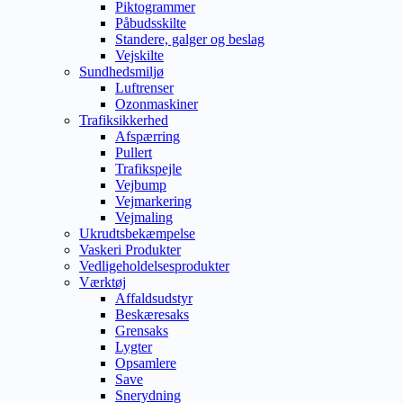
Piktogrammer
Påbudsskilte
Standere, galger og beslag
Vejskilte
Sundhedsmiljø
Luftrenser
Ozonmaskiner
Trafiksikkerhed
Afspærring
Pullert
Trafikspejle
Vejbump
Vejmarkering
Vejmaling
Ukrudtsbekæmpelse
Vaskeri Produkter
Vedligeholdelsesprodukter
Værktøj
Affaldsudstyr
Beskæresaks
Grensaks
Lygter
Opsamlere
Save
Snerydning