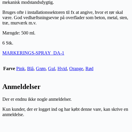
mekanisk modstandsdygtig.
Bruges ofte i installationssektoren til fx at angive, hvor et rør skal
være. God vedhæftsningsevne på overflader som beton, metal, sten,
træ, murværk m.v.
Mængde: 500 ml.
6 Stk.
MARKERINGS-SPRAY_DA-1
Farve
Pink
,
Blå
,
Grøn
,
Gul
,
Hvid
,
Orange
,
Rød
Anmeldelser
Der er endnu ikke nogle anmeldelser.
Kun kunder, der er logget ind og har købt denne vare, kan skrive en
anmeldelse.