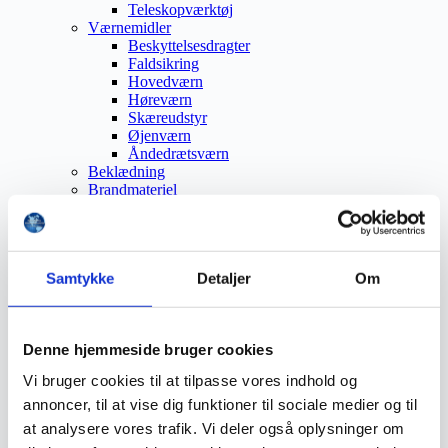
Teleskopværktøj
Værnemidler
Beskyttelsesdragter
Faldsikring
Hovedværn
Høreværn
Skæreudstyr
Øjenværn
Åndedrætsværn
Beklædning
Brandmateriel
Byudstyr
Affaldsbeholdere
Afspærring
Førstehjælp
Samtykke
Detaljer
Om
Handsker
Hygiejne
Kemi håndtering
Plejeprodukter
Denne hjemmeside bruger cookies
Sikkerhedsfodtøj
Såler
Vi bruger cookies til at tilpasse vores indhold og
Sandal
annoncer, til at vise dig funktioner til sociale medier og til
Sko
Støvler
at analysere vores trafik. Vi deler også oplysninger om
Støvlet