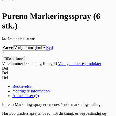
Pureno Markeringsspray (6
stk.)
kr.
480,00
Inkl. moms
Farve
Ryd
Pureno
Markeringsspray
Tilføj til kurv
(6
Varenummer
Ikke mulig
Kategori
Vedligeholdelsesprodukter
stk.)
Del
antal
Del
Del
Beskrivelse
Yderligere information
Anmeldelser (0)
Pureno Markeringsspray er en enestående markeringsmaling.
Har 360 graders sprøjtehoved, høj dækning, er vejrbestandig og