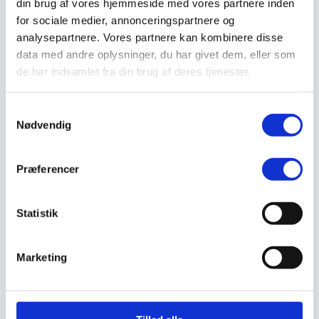
din brug af vores hjemmeside med vores partnere inden
Valg af sikkerhedssko
for sociale medier, annonceringspartnere og
Skadedyrsbekæmpelse
Stiger
analysepartnere. Vores partnere kan kombinere disse
Skilte
data med andre oplysninger, du har givet dem, eller som
Advarselsskilte
de har indsamlet fra din brug af deres tjenester.
Brandskilte
Cykeloprydning
Forbudsskilte
Samtykkevalg
Henvisningsskilte
Hunde
Nødvendig
Klistermærke / Markat
Piktogrammer
Påbudsskilte
Præferencer
Standere, galger og beslag
Vejskilte
Sundhedsmiljø
Statistik
Luftrenser
Ozonmaskiner
Trafiksikkerhed
Afspærring
Marketing
Pullert
Trafikspejle
Vejbump
Vejmarkering
Vejmaling