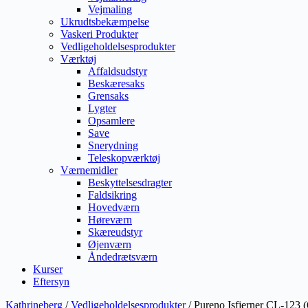
Vejmaling
Ukrudtsbekæmpelse
Vaskeri Produkter
Vedligeholdelsesprodukter
Værktøj
Affaldsudstyr
Beskæresaks
Grensaks
Lygter
Opsamlere
Save
Snerydning
Teleskopværktøj
Værnemidler
Beskyttelsesdragter
Faldsikring
Hovedværn
Høreværn
Skæreudstyr
Øjenværn
Åndedrætsværn
Kurser
Eftersyn
Kathrineberg
/
Vedligeholdelsesprodukter
/ Pureno Isfjerner CL-123 (6