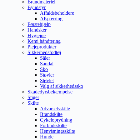
Brandmateriel
Byudstyr
Affaldsbeholdere
Afspærring
Førstehjælp
Handsker
Hygiejne
Kemi håndtering
Plejeprodukter
Sikkerhedsfodtøj
Såler
Sandal
Sko
Støvler
Støvlet
Valg af sikkerhedssko
Skadedyrsbekæmpelse
Stiger
Skilte
Advarselsskilte
Brandskilte
Cykeloprydning
Forbudsskilte
Henvisningsskilte
Hunde