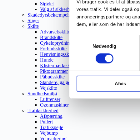
Vi bruger cookies til at tilpas
Støvlet
Valg af sikkerhedssko
vores trafik. Vi deler også 
Skadedyrsbekæmpelse
annonceringspartnere og anal
Stiger
dem, eller som de har indsaml
Skilte
Advarselsskilte
Brandskilte
Samtykkevalg
Cykeloprydning
Nødvendig
Forbudsskilte
Henvisningsskilte
Hunde
Klistermærke / Markat
Piktogrammer
Påbudsskilte
Standere, galger og beslag
Afvis
Vejskilte
Sundhedsmiljø
Luftrenser
Ozonmaskiner
Trafiksikkerhed
Afspærring
Pullert
Trafikspejle
Vejbump
Vejmarkering