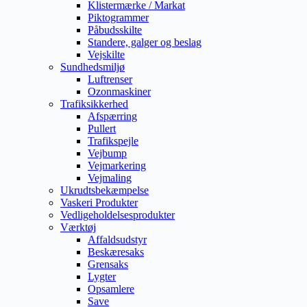
Klistermærke / Markat
Piktogrammer
Påbudsskilte
Standere, galger og beslag
Vejskilte
Sundhedsmiljø
Luftrenser
Ozonmaskiner
Trafiksikkerhed
Afspærring
Pullert
Trafikspejle
Vejbump
Vejmarkering
Vejmaling
Ukrudtsbekæmpelse
Vaskeri Produkter
Vedligeholdelsesprodukter
Værktøj
Affaldsudstyr
Beskæresaks
Grensaks
Lygter
Opsamlere
Save