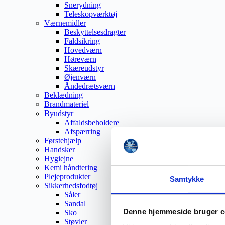
Snerydning
Teleskopværktøj
Værnemidler
Beskyttelsesdragter
Faldsikring
Hovedværn
Høreværn
Skæreudstyr
Øjenværn
Åndedrætsværn
Beklædning
Brandmateriel
Byudstyr
Affaldsbeholdere
Afspærring
Førstehjælp
Handsker
Hygiejne
Kemi håndtering
Plejeprodukter
Samtykke
Sikkerhedsfodtøj
Såler
Sandal
Denne hjemmeside bruger c
Sko
Støvler