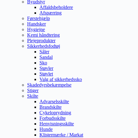
Byudstyr
Affaldsbeholdere
Afspærring
Førstehjælp
Handsker
Hygiejne
Kemi håndtering
Plejeprodukter
Sikkerhedsfodtøj
Såler
Sandal
Sko
Støvler
Støvlet
Valg af sikkerhedssko
Skadedyrsbekæmpelse
Stiger
Skilte
Advarselsskilte
Brandskilte
Cykeloprydning
Forbudsskilte
Henvisningsskilte
Hunde
Klistermærke / Markat