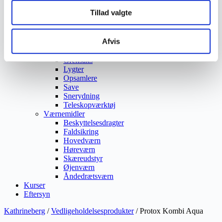
Ukrudtsbekæmpelse
Tillad valgte
Vaskeri Produkter
Vedligeholdelsesprodukter
Værktøj
Afvis
Affaldsudstyr
Beskæresaks
Grensaks
Lygter
Opsamlere
Save
Snerydning
Teleskopværktøj
Værnemidler
Beskyttelsesdragter
Faldsikring
Hovedværn
Høreværn
Skæreudstyr
Øjenværn
Åndedrætsværn
Kurser
Eftersyn
Kathrineberg
/
Vedligeholdelsesprodukter
/ Protox Kombi Aqua