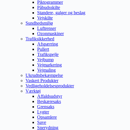
Piktogrammer
Påbudsskilte
Standere, galger og beslag
Vejskilte
Sundhedsmiljø
Luftrenser
Ozonmaskiner
Trafiksikkerhed
Afspærring
Pullert
Trafikspejle
Vejbump
Vejmarkering
Vejmaling
Ukrudtsbekæmpelse
Vaskeri Produkter
Vedligeholdelsesprodukter
Værktøj
Affaldsudstyr
Beskæresaks
Grensaks
Lygter
Opsamlere
Save
Snerydning