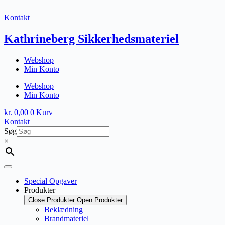
Fortsæt
til
Kontakt
indhold
Kathrineberg Sikkerhedsmateriel
Webshop
Min Konto
Webshop
Min Konto
kr.
0,00
0
Kurv
Kontakt
Søg
×
Special Opgaver
Produkter
Close Produkter
Open Produkter
Beklædning
Brandmateriel