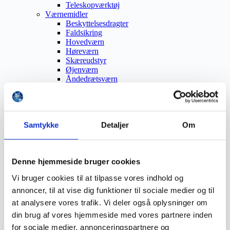
Teleskopværktøj
Værnemidler
Beskyttelsesdragter
Faldsikring
Hovedværn
Høreværn
Skæreudstyr
Øjenværn
Åndedrætsværn
Beklædning
Brandmateriel
Byudstyr
Affaldsbeholdere
Samtykke
Detaljer
Om
Afspærring
Førstehjælp
Handsker
Hygiejne
Denne hjemmeside bruger cookies
Kemi håndtering
Plejeprodukter
Vi bruger cookies til at tilpasse vores indhold og
Sikkerhedsfodtøj
Såler
annoncer, til at vise dig funktioner til sociale medier og til
Sandal
at analysere vores trafik. Vi deler også oplysninger om
Sko
din brug af vores hjemmeside med vores partnere inden
Støvler
Støvlet
for sociale medier, annonceringspartnere og