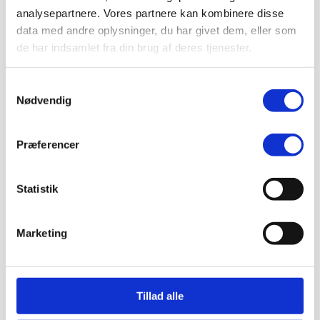
Valg af sikkerhedssko
analysepartnere. Vores partnere kan kombinere disse
Skadedyrsbekæmpelse
data med andre oplysninger, du har givet dem, eller som
Stiger
Skilte
de har indsamlet fra din brug af deres tjenester.
Advarselsskilte
Brandskilte
Cykeloprydning
Samtykkevalg
Forbudsskilte
Nødvendig
Henvisningsskilte
Hunde
Klistermærke / Markat
Præferencer
Piktogrammer
Påbudsskilte
Standere, galger og beslag
Vejskilte
Statistik
Sundhedsmiljø
Luftrenser
Ozonmaskiner
Marketing
Trafiksikkerhed
Afspærring
Pullert
Trafikspejle
Vejbump
Tillad alle
Vejmarkering
Vejmaling