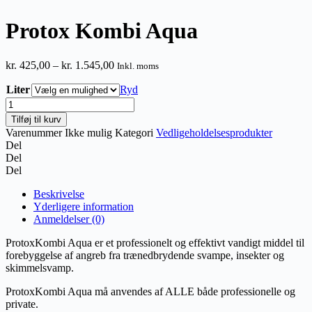
Protox Kombi Aqua
Prisinterval:
kr.
425,00
–
kr.
1.545,00
Inkl. moms
kr. 425,00
Liter
til
Ryd
kr. 1.545,00
Protox
Kombi
Tilføj til kurv
Aqua
Varenummer
Ikke mulig
Kategori
Vedligeholdelsesprodukter
antal
Del
Del
Del
Beskrivelse
Yderligere information
Anmeldelser (0)
ProtoxKombi Aqua er et professionelt og effektivt vandigt middel til
forebyggelse af angreb fra trænedbrydende svampe, insekter og
skimmelsvamp.
ProtoxKombi Aqua må anvendes af ALLE både professionelle og
private.