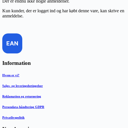
Der er endnu ikke nogle anmeldelser.
Kun kunder, der er logget ind og har købt denne vare, kan skrive en
anmeldelse.
Information
Hvem er vi?
Salgs- og leveringsbetingelser
Reklamation og returnering
Persondata-håndtering GDPR
Privatlivspolitik