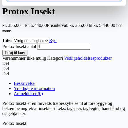
Protox Insekt
kr.
355,00
–
kr.
5.440,00
Prisinterval: kr. 355,00 til kr. 5.440,00
Inkl.
moms
Liter
Ryd
Protox Insekt antal
Tilføj til kurv
Varenummer
Ikke mulig
Kategori
Vedligeholdelsesprodukter
Del
Del
Del
Beskrivelse
Yderligere information
Anmeldelser (0)
Protox Insekt er en farveløs træbeskyttelse til at forebygge og
bekæmpe angreb af insekter i f.eks. tagspær, taglægter, hanebånd og
etagebjælker.
Protox Insekt: