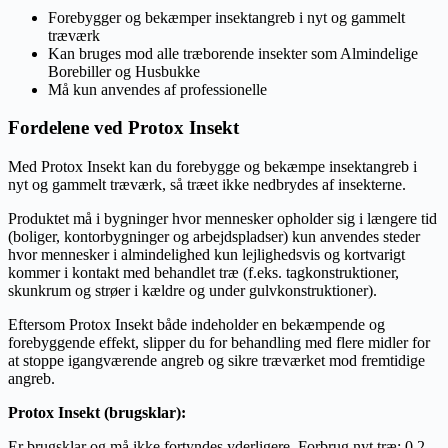
Forebygger og bekæmper insektangreb i nyt og gammelt
træværk
Kan bruges mod alle træborende insekter som Almindelige
Borebiller og Husbukke
Må kun anvendes af professionelle
Fordelene ved Protox Insekt
Med Protox Insekt kan du forebygge og bekæmpe insektangreb i
nyt og gammelt træværk, så træet ikke nedbrydes af insekterne.
Produktet må i bygninger hvor mennesker opholder sig i længere tid
(boliger, kontorbygninger og arbejdspladser) kun anvendes steder
hvor mennesker i almindelighed kun lejlighedsvis og kortvarigt
kommer i kontakt med behandlet træ (f.eks. tagkonstruktioner,
skunkrum og strøer i kældre og under gulvkonstruktioner).
Eftersom Protox Insekt både indeholder en bekæmpende og
forebyggende effekt, slipper du for behandling med flere midler for
at stoppe igangværende angreb og sikre træværket mod fremtidige
angreb.
Protox Insekt (brugsklar):
Er brugsklar og må ikke fortyndes yderligere. Forbrug nyt træ: 0,2