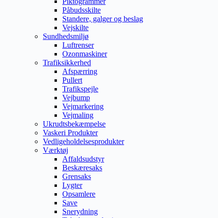
Piktogrammer
Påbudsskilte
Standere, galger og beslag
Vejskilte
Sundhedsmiljø
Luftrenser
Ozonmaskiner
Trafiksikkerhed
Afspærring
Pullert
Trafikspejle
Vejbump
Vejmarkering
Vejmaling
Ukrudtsbekæmpelse
Vaskeri Produkter
Vedligeholdelsesprodukter
Værktøj
Affaldsudstyr
Beskæresaks
Grensaks
Lygter
Opsamlere
Save
Snerydning