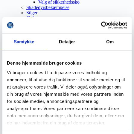
Valg af sikkerhedssko
Skadedyrsbekæmpelse
Stiger
Skilte
Advarselsskilte
Brandskilte
Cykeloprydning
Forbudsskilte
Samtykke
Detaljer
Om
Henvisningsskilte
Hunde
Klistermærke / Markat
Piktogrammer
Denne hjemmeside bruger cookies
Påbudsskilte
Standere, galger og beslag
Vi bruger cookies til at tilpasse vores indhold og
Vejskilte
annoncer, til at vise dig funktioner til sociale medier og til
Sundhedsmiljø
at analysere vores trafik. Vi deler også oplysninger om
Luftrenser
Ozonmaskiner
din brug af vores hjemmeside med vores partnere inden
Trafiksikkerhed
for sociale medier, annonceringspartnere og
Afspærring
analysepartnere. Vores partnere kan kombinere disse
Pullert
Trafikspejle
data med andre oplysninger, du har givet dem, eller som
Vejbump
de har indsamlet fra din brug af deres tjenester.
Vejmarkering
Vejmaling