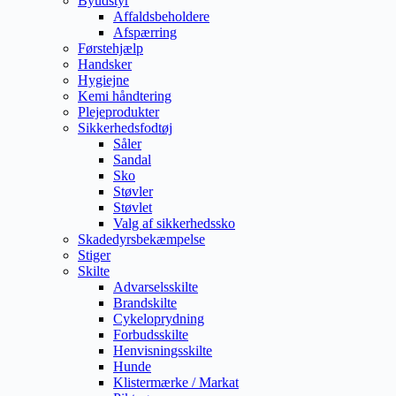
Byudstyr
Affaldsbeholdere
Afspærring
Førstehjælp
Handsker
Hygiejne
Kemi håndtering
Plejeprodukter
Sikkerhedsfodtøj
Såler
Sandal
Sko
Støvler
Støvlet
Valg af sikkerhedssko
Skadedyrsbekæmpelse
Stiger
Skilte
Advarselsskilte
Brandskilte
Cykeloprydning
Forbudsskilte
Henvisningsskilte
Hunde
Klistermærke / Markat