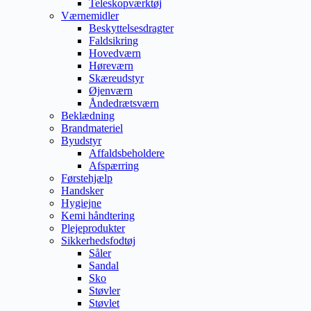
Teleskopværktøj
Værnemidler
Beskyttelsesdragter
Faldsikring
Hovedværn
Høreværn
Skæreudstyr
Øjenværn
Åndedrætsværn
Beklædning
Brandmateriel
Byudstyr
Affaldsbeholdere
Afspærring
Førstehjælp
Handsker
Hygiejne
Kemi håndtering
Plejeprodukter
Sikkerhedsfodtøj
Såler
Sandal
Sko
Støvler
Støvlet