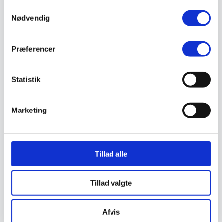
Ukrudtsbekæmpelse
Samtykkevalg
Vaskeri Produkter
Nødvendig
Vedligeholdelsesprodukter
Værktøj
Affaldsudstyr
Præferencer
Beskæresaks
Grensaks
Lygter
Opsamlere
Statistik
Save
Snerydning
Teleskopværktøj
Marketing
Værnemidler
Beskyttelsesdragter
Faldsikring
Hovedværn
Høreværn
Tillad alle
Skæreudstyr
Øjenværn
Åndedrætsværn
Kurser
Tillad valgte
Eftersyn
Kathrineberg
/
Vedligeholdelsesprodukter
/ Protox Insekt
Afvis