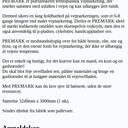
PREMARK er præfabrikeret termoplastisk vejmarkering, der
smelter sammen med asfalten i vejen og kan udlægges året rundt.
Dermed sikres en lang holdbarhed på vejmarkeringen, som er 6-8
gange længere end malet vejmarkering. Derfor er PREMARK ideel
til stærkt trafikerede områder som eksempelvis vejkryds, men den er
også anvendelig til p-pladser, cykelstier, handicappladser osv.
PREMARK er modstandsdygtig over for både benzin, olie, sne og
frost, og er den eneste form for vejmarkering, der ikke er afhængig
af vejens temperatur.
Det er enkelt og hurtigt, for det kræver kun en mand, en kost og en
gasbrænder!
Du skal blot feje overfladen ren, påføre materialet og bruge en
gasbrænder til at fastgøre materialet til vejoverfladen.
Med PREMARK kan du lave sjov til børnene, uden de store
ressourcer.
Størrelse 3249mm x 3000mm (1 stk).
Sendes direkte fra fabrik som pallevare.
Anmeldelser