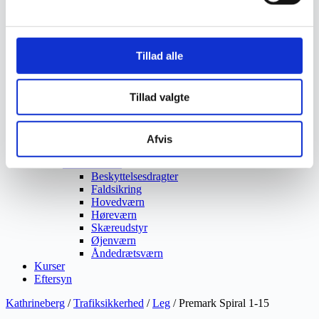
Ukrudtsbekæmpelse
Vaskeri Produkter
Vedligeholdelsesprodukter
Værktøj
Tillad alle
Affaldsudstyr
Beskæresaks
Grensaks
Tillad valgte
Lygter
Opsamlere
Save
Snerydning
Afvis
Teleskopværktøj
Værnemidler
Beskyttelsesdragter
Faldsikring
Hovedværn
Høreværn
Skæreudstyr
Øjenværn
Åndedrætsværn
Kurser
Eftersyn
Kathrineberg
/
Trafiksikkerhed
/
Leg
/ Premark Spiral 1-15