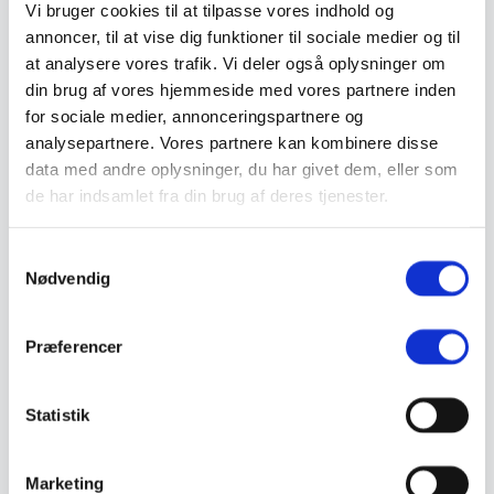
Vi bruger cookies til at tilpasse vores indhold og
Valg af sikkerhedssko
Skadedyrsbekæmpelse
annoncer, til at vise dig funktioner til sociale medier og til
Stiger
at analysere vores trafik. Vi deler også oplysninger om
Skilte
din brug af vores hjemmeside med vores partnere inden
Advarselsskilte
Brandskilte
for sociale medier, annonceringspartnere og
Cykeloprydning
analysepartnere. Vores partnere kan kombinere disse
Forbudsskilte
data med andre oplysninger, du har givet dem, eller som
Henvisningsskilte
Hunde
de har indsamlet fra din brug af deres tjenester.
Klistermærke / Markat
Piktogrammer
Påbudsskilte
Samtykkevalg
Standere, galger og beslag
Nødvendig
Vejskilte
Sundhedsmiljø
Luftrenser
Præferencer
Ozonmaskiner
Trafiksikkerhed
Afspærring
Pullert
Statistik
Trafikspejle
Vejbump
Vejmarkering
Marketing
Vejmaling