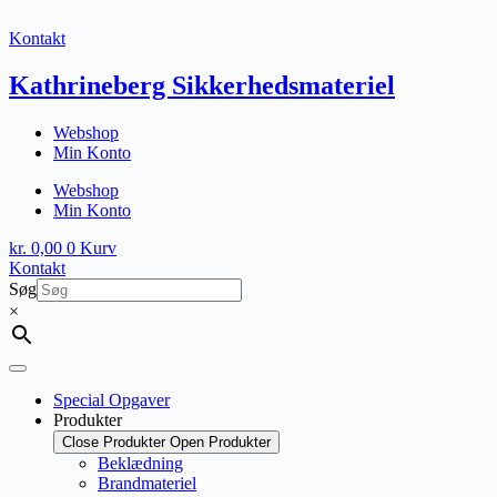
Fortsæt
til
Kontakt
indhold
Kathrineberg Sikkerhedsmateriel
Webshop
Min Konto
Webshop
Min Konto
kr.
0,00
0
Kurv
Kontakt
Søg
×
Special Opgaver
Produkter
Close Produkter
Open Produkter
Beklædning
Brandmateriel