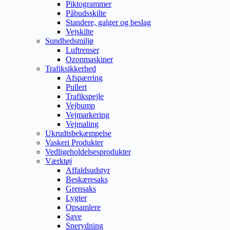
Piktogrammer
Påbudsskilte
Standere, galger og beslag
Vejskilte
Sundhedsmiljø
Luftrenser
Ozonmaskiner
Trafiksikkerhed
Afspærring
Pullert
Trafikspejle
Vejbump
Vejmarkering
Vejmaling
Ukrudtsbekæmpelse
Vaskeri Produkter
Vedligeholdelsesprodukter
Værktøj
Affaldsudstyr
Beskæresaks
Grensaks
Lygter
Opsamlere
Save
Snerydning