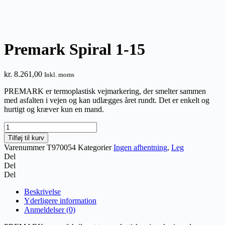
Premark Spiral 1-15
kr.
8.261,00
Inkl. moms
PREMARK er termoplastisk vejmarkering, der smelter sammen
med asfalten i vejen og kan udlægges året rundt. Det er enkelt og
hurtigt og kræver kun en mand.
Premark
Spiral
Tilføj til kurv
1-
Varenummer
T970054
Kategorier
Ingen afhentning
,
Leg
15
Del
antal
Del
Del
Beskrivelse
Yderligere information
Anmeldelser (0)