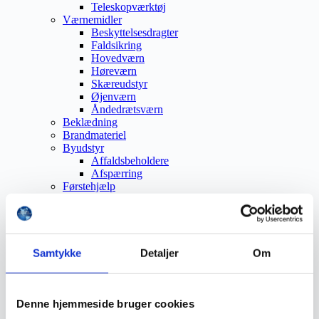
Teleskopværktøj
Værnemidler
Beskyttelsesdragter
Faldsikring
Hovedværn
Høreværn
Skæreudstyr
Øjenværn
Åndedrætsværn
Beklædning
Brandmateriel
Byudstyr
Affaldsbeholdere
Afspærring
Førstehjælp
Handsker
Hygiejne
Kemi håndtering
Plejeprodukter
Sikkerhedsfodtøj
Samtykke
Detaljer
Om
Såler
Sandal
Sko
Støvler
Denne hjemmeside bruger cookies
Støvlet