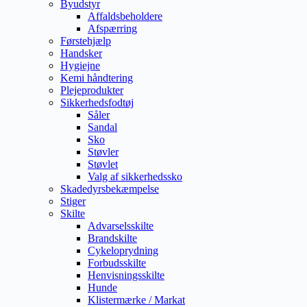
Byudstyr
Affaldsbeholdere
Afspærring
Førstehjælp
Handsker
Hygiejne
Kemi håndtering
Plejeprodukter
Sikkerhedsfodtøj
Såler
Sandal
Sko
Støvler
Støvlet
Valg af sikkerhedssko
Skadedyrsbekæmpelse
Stiger
Skilte
Advarselsskilte
Brandskilte
Cykeloprydning
Forbudsskilte
Henvisningsskilte
Hunde
Klistermærke / Markat