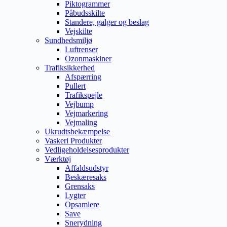
Piktogrammer
Påbudsskilte
Standere, galger og beslag
Vejskilte
Sundhedsmiljø
Luftrenser
Ozonmaskiner
Trafiksikkerhed
Afspærring
Pullert
Trafikspejle
Vejbump
Vejmarkering
Vejmaling
Ukrudtsbekæmpelse
Vaskeri Produkter
Vedligeholdelsesprodukter
Værktøj
Affaldsudstyr
Beskæresaks
Grensaks
Lygter
Opsamlere
Save
Snerydning