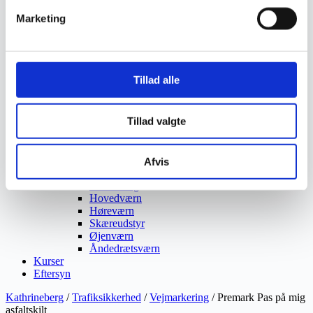
Ukrudtsbekæmpelse
Marketing
Vaskeri Produkter
Vedligeholdelsesprodukter
Værktøj
Affaldsudstyr
Beskæresaks
Tillad alle
Grensaks
Lygter
Opsamlere
Tillad valgte
Save
Snerydning
Teleskopværktøj
Værnemidler
Afvis
Beskyttelsesdragter
Faldsikring
Hovedværn
Høreværn
Skæreudstyr
Øjenværn
Åndedrætsværn
Kurser
Eftersyn
Kathrineberg
/
Trafiksikkerhed
/
Vejmarkering
/ Premark Pas på mig
asfaltskilt