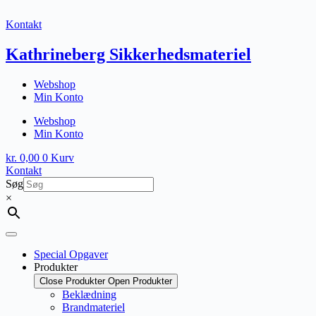
Fortsæt
til
Kontakt
indhold
Kathrineberg Sikkerhedsmateriel
Webshop
Min Konto
Webshop
Min Konto
kr.
0,00
0
Kurv
Kontakt
Søg
×
Special Opgaver
Produkter
Close Produkter
Open Produkter
Beklædning
Brandmateriel