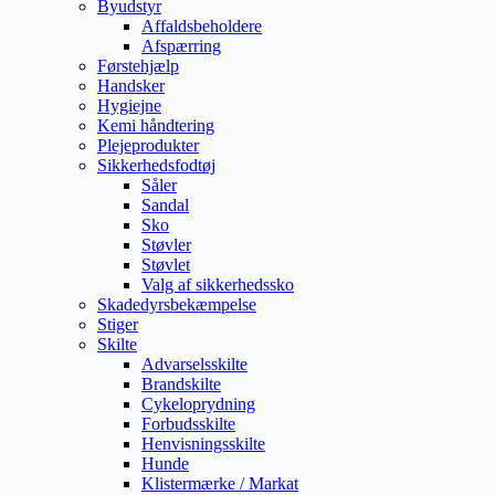
Byudstyr
Affaldsbeholdere
Afspærring
Førstehjælp
Handsker
Hygiejne
Kemi håndtering
Plejeprodukter
Sikkerhedsfodtøj
Såler
Sandal
Sko
Støvler
Støvlet
Valg af sikkerhedssko
Skadedyrsbekæmpelse
Stiger
Skilte
Advarselsskilte
Brandskilte
Cykeloprydning
Forbudsskilte
Henvisningsskilte
Hunde
Klistermærke / Markat