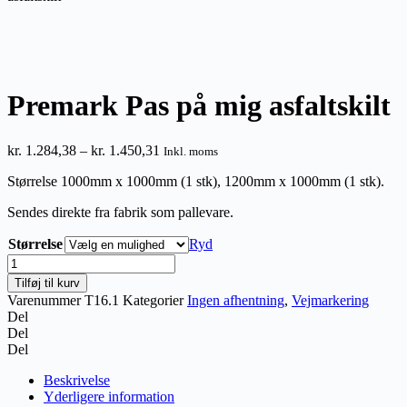
Premark Pas på mig asfaltskilt
Prisinterval:
kr.
1.284,38
–
kr.
1.450,31
Inkl. moms
kr. 1.284,38
Størrelse 1000mm x 1000mm (1 stk), 1200mm x 1000mm (1 stk).
til
kr. 1.450,31
Sendes direkte fra fabrik som pallevare.
Størrelse
Ryd
Premark
Pas
Tilføj til kurv
på
Varenummer
T16.1
Kategorier
Ingen afhentning
,
Vejmarkering
mig
Del
asfaltskilt
Del
antal
Del
Beskrivelse
Yderligere information