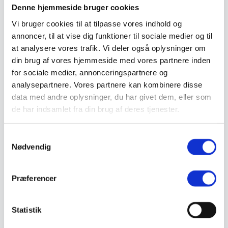
Valg af sikkerhedssko
Denne hjemmeside bruger cookies
Skadedyrsbekæmpelse
Vi bruger cookies til at tilpasse vores indhold og
Stiger
Skilte
annoncer, til at vise dig funktioner til sociale medier og til
Advarselsskilte
at analysere vores trafik. Vi deler også oplysninger om
Brandskilte
din brug af vores hjemmeside med vores partnere inden
Cykeloprydning
Forbudsskilte
for sociale medier, annonceringspartnere og
Henvisningsskilte
analysepartnere. Vores partnere kan kombinere disse
Hunde
data med andre oplysninger, du har givet dem, eller som
Klistermærke / Markat
Piktogrammer
de har indsamlet fra din brug af deres tjenester.
Påbudsskilte
Standere, galger og beslag
Vejskilte
Samtykkevalg
Sundhedsmiljø
Nødvendig
Luftrenser
Ozonmaskiner
Trafiksikkerhed
Præferencer
Afspærring
Pullert
Trafikspejle
Vejbump
Statistik
Vejmarkering
Vejmaling