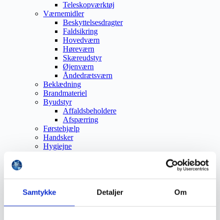
Teleskopværktøj
Værnemidler
Beskyttelsesdragter
Faldsikring
Hovedværn
Høreværn
Skæreudstyr
Øjenværn
Åndedrætsværn
Beklædning
Brandmateriel
Byudstyr
Affaldsbeholdere
Afspærring
Førstehjælp
Handsker
Hygiejne
Kemi håndtering
Plejeprodukter
Sikkerhedsfodtøj
Såler
Sandal
Samtykke
Detaljer
Om
Sko
Støvler
Støvlet