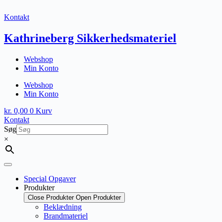
Fortsæt
til
Kontakt
indhold
Kathrineberg Sikkerhedsmateriel
Webshop
Min Konto
Webshop
Min Konto
kr.
0,00
0
Kurv
Kontakt
Søg
×
Special Opgaver
Produkter
Close Produkter
Open Produkter
Beklædning
Brandmateriel