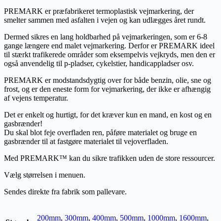
PREMARK er præfabrikeret termoplastisk vejmarkering, der
smelter sammen med asfalten i vejen og kan udlægges året rundt.
Dermed sikres en lang holdbarhed på vejmarkeringen, som er 6-8
gange længere end malet vejmarkering. Derfor er PREMARK ideel
til stærkt trafikerede områder som eksempelvis vejkryds, men den er
også anvendelig til p-pladser, cykelstier, handicappladser osv.
PREMARK er modstandsdygtig over for både benzin, olie, sne og
frost, og er den eneste form for vejmarkering, der ikke er afhængig
af vejens temperatur.
Det er enkelt og hurtigt, for det kræver kun en mand, en kost og en
gasbrænder!
Du skal blot feje overfladen ren, påføre materialet og bruge en
gasbrænder til at fastgøre materialet til vejoverfladen.
Med PREMARK™ kan du sikre trafikken uden de store ressourcer.
Vælg størrelsen i menuen.
Sendes direkte fra fabrik som pallevare.
200mm
,
300mm
,
400mm
,
500mm
,
1000mm
,
1600mm
,