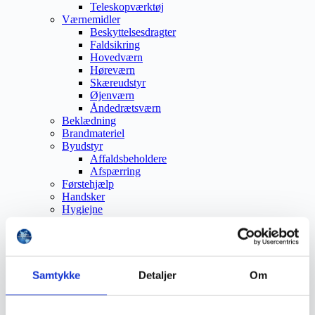
Teleskopværktøj
Værnemidler
Beskyttelsesdragter
Faldsikring
Hovedværn
Høreværn
Skæreudstyr
Øjenværn
Åndedrætsværn
Beklædning
Brandmateriel
Byudstyr
Affaldsbeholdere
Afspærring
Førstehjælp
Handsker
Hygiejne
Kemi håndtering
Plejeprodukter
Sikkerhedsfodtøj
Såler
Sandal
Samtykke
Detaljer
Om
Sko
Støvler
Støvlet