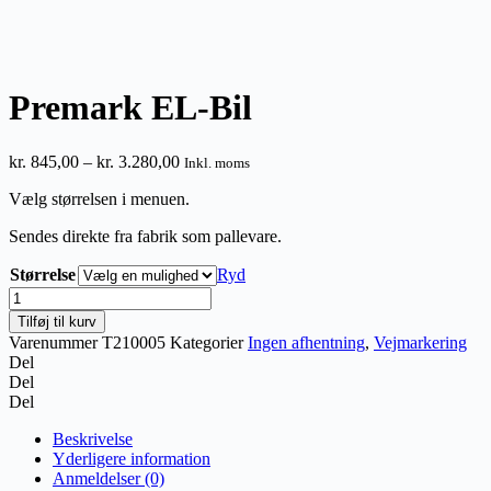
Premark EL-Bil
Prisinterval:
kr.
845,00
–
kr.
3.280,00
Inkl. moms
kr. 845,00
Vælg størrelsen i menuen.
til
kr. 3.280,00
Sendes direkte fra fabrik som pallevare.
Størrelse
Ryd
Premark
EL-
Tilføj til kurv
Bil
Varenummer
T210005
Kategorier
Ingen afhentning
,
Vejmarkering
antal
Del
Del
Del
Beskrivelse
Yderligere information
Anmeldelser (0)