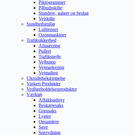
Piktogrammer
Påbudsskilte
Standere, galger og beslag
Vejskilte
Sundhedsmiljø
Luftrenser
Ozonmaskiner
Trafiksikkerhed
Afspærring
Pullert
Trafikspejle
Vejbump
Vejmarkering
Vejmaling
Ukrudtsbekæmpelse
Vaskeri Produkter
Vedligeholdelsesprodukter
Værktøj
Affaldsudstyr
Beskæresaks
Grensaks
Lygter
Opsamlere
Save
Snerydning