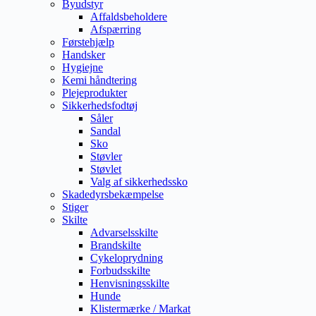
Byudstyr
Affaldsbeholdere
Afspærring
Førstehjælp
Handsker
Hygiejne
Kemi håndtering
Plejeprodukter
Sikkerhedsfodtøj
Såler
Sandal
Sko
Støvler
Støvlet
Valg af sikkerhedssko
Skadedyrsbekæmpelse
Stiger
Skilte
Advarselsskilte
Brandskilte
Cykeloprydning
Forbudsskilte
Henvisningsskilte
Hunde
Klistermærke / Markat