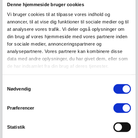
Valg af sikkerhedssko
Denne hjemmeside bruger cookies
Skadedyrsbekæmpelse
Vi bruger cookies til at tilpasse vores indhold og
Stiger
Skilte
annoncer, til at vise dig funktioner til sociale medier og til
Advarselsskilte
at analysere vores trafik. Vi deler også oplysninger om
Brandskilte
din brug af vores hjemmeside med vores partnere inden
Cykeloprydning
Forbudsskilte
for sociale medier, annonceringspartnere og
Henvisningsskilte
analysepartnere. Vores partnere kan kombinere disse
Hunde
data med andre oplysninger, du har givet dem, eller som
Klistermærke / Markat
Piktogrammer
de har indsamlet fra din brug af deres tjenester.
Påbudsskilte
Standere, galger og beslag
Vejskilte
Samtykkevalg
Sundhedsmiljø
Nødvendig
Luftrenser
Ozonmaskiner
Trafiksikkerhed
Præferencer
Afspærring
Pullert
Trafikspejle
Vejbump
Statistik
Vejmarkering
Vejmaling