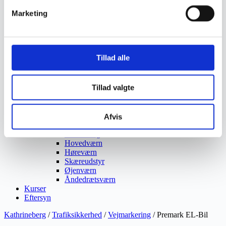
Ukrudtsbekæmpelse
Marketing
Vaskeri Produkter
Vedligeholdelsesprodukter
Værktøj
Affaldsudstyr
Beskæresaks
Tillad alle
Grensaks
Lygter
Opsamlere
Tillad valgte
Save
Snerydning
Teleskopværktøj
Værnemidler
Afvis
Beskyttelsesdragter
Faldsikring
Hovedværn
Høreværn
Skæreudstyr
Øjenværn
Åndedrætsværn
Kurser
Eftersyn
Kathrineberg
/
Trafiksikkerhed
/
Vejmarkering
/ Premark EL-Bil