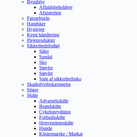
Byudstyr
Affaldsbeholdere
Afspærring
Førstehjælp
Handsker
Hygiejne
Kemi håndtering
Plejeprodukter
Sikkerhedsfodtøj
Såler
Sandal
Sko
Støvler
Støvlet
Valg af sikkerhedssko
Skadedyrsbekæmpelse
Stiger
Skilte
Advarselsskilte
Brandskilte
Cykeloprydning
Forbudsskilte
Henvisningsskilte
Hunde
Klistermærke / Markat