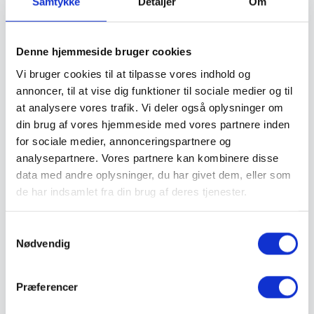
Samtykke
Detaljer
Om
Valg af sikkerhedssko
Skadedyrsbekæmpelse
Stiger
Skilte
Denne hjemmeside bruger cookies
Advarselsskilte
Brandskilte
Vi bruger cookies til at tilpasse vores indhold og
Cykeloprydning
annoncer, til at vise dig funktioner til sociale medier og til
Forbudsskilte
at analysere vores trafik. Vi deler også oplysninger om
Henvisningsskilte
Hunde
din brug af vores hjemmeside med vores partnere inden
Klistermærke / Markat
for sociale medier, annonceringspartnere og
Piktogrammer
analysepartnere. Vores partnere kan kombinere disse
Påbudsskilte
Standere, galger og beslag
data med andre oplysninger, du har givet dem, eller som
Vejskilte
de har indsamlet fra din brug af deres tjenester.
Sundhedsmiljø
Luftrenser
Ozonmaskiner
Samtykkevalg
Trafiksikkerhed
Nødvendig
Afspærring
Pullert
Trafikspejle
Vejbump
Præferencer
Vejmarkering
Vejmaling