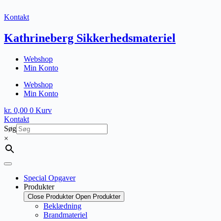
Fortsæt
til
Kontakt
indhold
Kathrineberg Sikkerhedsmateriel
Webshop
Min Konto
Webshop
Min Konto
kr.
0,00
0
Kurv
Kontakt
Søg
×
Special Opgaver
Produkter
Close Produkter
Open Produkter
Beklædning
Brandmateriel