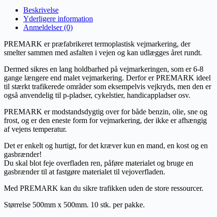
Beskrivelse
Yderligere information
Anmeldelser (0)
PREMARK er præfabrikeret termoplastisk vejmarkering, der
smelter sammen med asfalten i vejen og kan udlægges året rundt.
Dermed sikres en lang holdbarhed på vejmarkeringen, som er 6-8
gange længere end malet vejmarkering. Derfor er PREMARK ideel
til stærkt trafikerede områder som eksempelvis vejkryds, men den er
også anvendelig til p-pladser, cykelstier, handicappladser osv.
PREMARK er modstandsdygtig over for både benzin, olie, sne og
frost, og er den eneste form for vejmarkering, der ikke er afhængig
af vejens temperatur.
Det er enkelt og hurtigt, for det kræver kun en mand, en kost og en
gasbrænder!
Du skal blot feje overfladen ren, påføre materialet og bruge en
gasbrænder til at fastgøre materialet til vejoverfladen.
Med PREMARK kan du sikre trafikken uden de store ressourcer.
Størrelse 500mm x 500mm. 10 stk. per pakke.