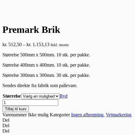
Premark Brik
Prisinterval:
kr.
512,50
–
kr.
1.153,13
Inkl. moms
kr. 512,50
Størrelse 500mm x 500mm. 10 stk. per pakke.
til
kr. 1.153,13
Størrelse 400mm x 400mm. 10 stk. per pakke.
Størrelse 300mm x 300mm. 30 stk. per pakke.
Sendes direkte fra fabrik som pallevare.
Størrelse
Ryd
Premark
Brik
Tilføj til kurv
antal
Varenummer
Ikke mulig
Kategorier
Ingen afhentning
,
Vejmarkering
Del
Del
Del