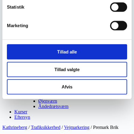
Ukrudtsbekæmpelse
Statistik
Vaskeri Produkter
Vedligeholdelsesprodukter
Værktøj
Marketing
Affaldsudstyr
Beskæresaks
Grensaks
Lygter
Opsamlere
Tillad alle
Save
Snerydning
Teleskopværktøj
Værnemidler
Tillad valgte
Beskyttelsesdragter
Faldsikring
Hovedværn
Afvis
Høreværn
Skæreudstyr
Øjenværn
Åndedrætsværn
Kurser
Eftersyn
Kathrineberg
/
Trafiksikkerhed
/
Vejmarkering
/ Premark Brik