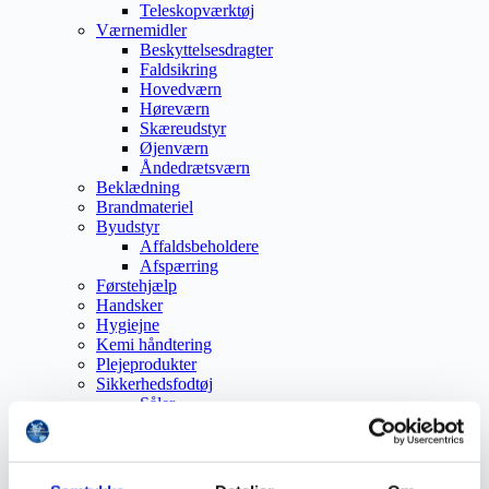
Teleskopværktøj
Værnemidler
Beskyttelsesdragter
Faldsikring
Hovedværn
Høreværn
Skæreudstyr
Øjenværn
Åndedrætsværn
Beklædning
Brandmateriel
Byudstyr
Affaldsbeholdere
Afspærring
Førstehjælp
Handsker
Hygiejne
Kemi håndtering
Plejeprodukter
Sikkerhedsfodtøj
Såler
Sandal
Sko
Støvler
Støvlet