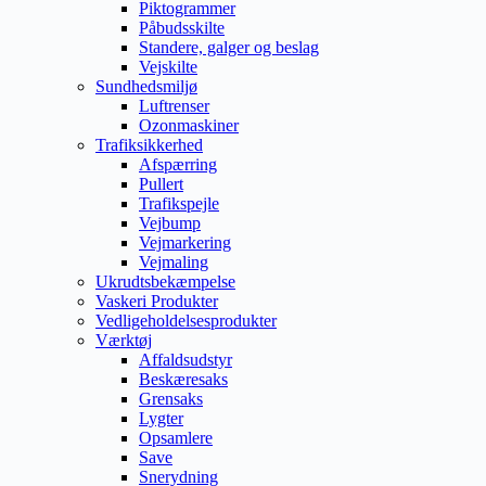
Piktogrammer
Påbudsskilte
Standere, galger og beslag
Vejskilte
Sundhedsmiljø
Luftrenser
Ozonmaskiner
Trafiksikkerhed
Afspærring
Pullert
Trafikspejle
Vejbump
Vejmarkering
Vejmaling
Ukrudtsbekæmpelse
Vaskeri Produkter
Vedligeholdelsesprodukter
Værktøj
Affaldsudstyr
Beskæresaks
Grensaks
Lygter
Opsamlere
Save
Snerydning