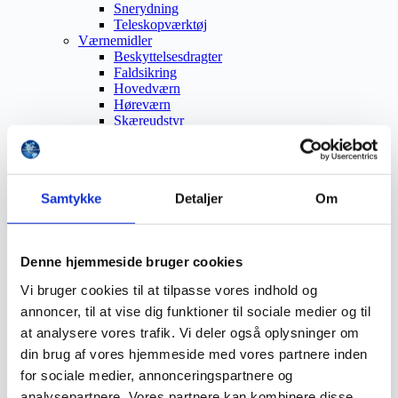
Snerydning
Teleskopværktøj
Værnemidler
Beskyttelsesdragter
Faldsikring
Hovedværn
Høreværn
Skæreudstyr
Øjenværn
Åndedrætsværn
Beklædning
Brandmateriel
Samtykke
Detaljer
Om
Byudstyr
Affaldsbeholdere
Afspærring
Førstehjælp
Denne hjemmeside bruger cookies
Handsker
Hygiejne
Vi bruger cookies til at tilpasse vores indhold og
Kemi håndtering
annoncer, til at vise dig funktioner til sociale medier og til
Plejeprodukter
Sikkerhedsfodtøj
at analysere vores trafik. Vi deler også oplysninger om
Såler
din brug af vores hjemmeside med vores partnere inden
Sandal
for sociale medier, annonceringspartnere og
Sko
Støvler
analysepartnere. Vores partnere kan kombinere disse