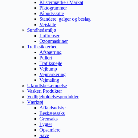
Klistermærke / Markat
Piktogrammer
Påbudsskilte
Standere, galger og beslag
Vejskilte
Sundhedsmiljø
Luftrenser
Ozonmaskiner
Trafiksikkerhed
Afspærring
Pullert
Trafikspejle
Vejbump
Vejmarkering
Vejmaling
Ukrudtsbekæmpelse
Vaskeri Produkter
Vedligeholdelsesprodukter
Værktøj
Affaldsudstyr
Beskæresaks
Grensaks
Lygter
Opsamlere
Save