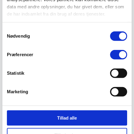
Støvlet
data med andre oplysninger, du har givet dem, eller som
Valg af sikkerhedssko
de har indsamlet fra din brug af deres tjenester.
Skadedyrsbekæmpelse
Stiger
Skilte
Samtykkevalg
Advarselsskilte
Brandskilte
Nødvendig
Cykeloprydning
Forbudsskilte
Henvisningsskilte
Præferencer
Hunde
Klistermærke / Markat
Piktogrammer
Statistik
Påbudsskilte
Standere, galger og beslag
Vejskilte
Sundhedsmiljø
Marketing
Luftrenser
Ozonmaskiner
Trafiksikkerhed
Afspærring
Pullert
Tillad alle
Trafikspejle
Vejbump
Vejmarkering