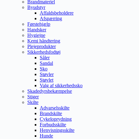
Brandmateriel
Byudstyr
Affaldsbeholdere
Afspærring
Førstehjælp
Handsker
Hygiejne
Kemi håndtering
Plejeprodukter
Sikkerhedsfodtøj
Såler
Sandal
Sko
Støvler
Støvlet
Valg af sikkerhedssko
Skadedyrsbekæmpelse
Stiger
Skilte
Advarselsskilte
Brandskilte
Cykeloprydning
Forbudsskilte
Henvisningsskilte
Hunde