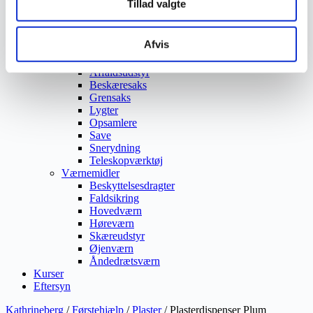
Tillad valgte
Vejmaling
Ukrudtsbekæmpelse
Vaskeri Produkter
Afvis
Vedligeholdelsesprodukter
Værktøj
Affaldsudstyr
Beskæresaks
Grensaks
Lygter
Opsamlere
Save
Snerydning
Teleskopværktøj
Værnemidler
Beskyttelsesdragter
Faldsikring
Hovedværn
Høreværn
Skæreudstyr
Øjenværn
Åndedrætsværn
Kurser
Eftersyn
Kathrineberg
/
Førstehjælp
/
Plaster
/ Plasterdispenser Plum