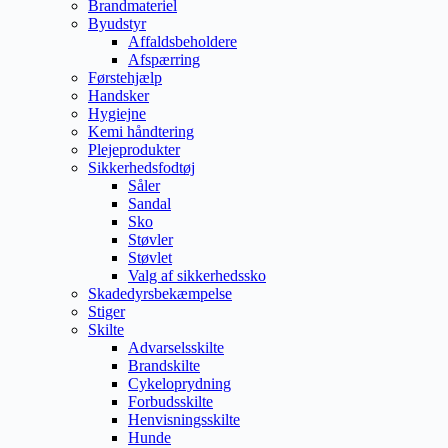
Brandmateriel
Byudstyr
Affaldsbeholdere
Afspærring
Førstehjælp
Handsker
Hygiejne
Kemi håndtering
Plejeprodukter
Sikkerhedsfodtøj
Såler
Sandal
Sko
Støvler
Støvlet
Valg af sikkerhedssko
Skadedyrsbekæmpelse
Stiger
Skilte
Advarselsskilte
Brandskilte
Cykeloprydning
Forbudsskilte
Henvisningsskilte
Hunde