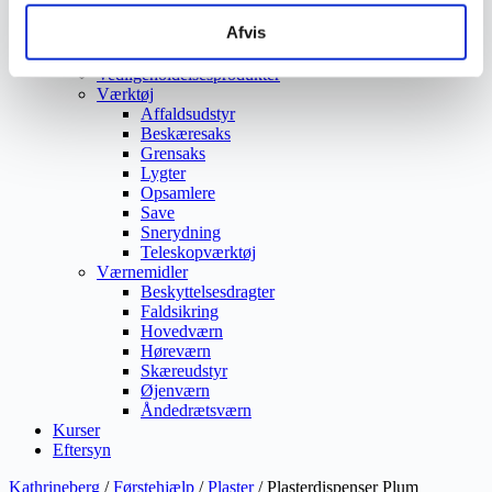
Vejmaling
Afvis
Ukrudtsbekæmpelse
Vaskeri Produkter
Vedligeholdelsesprodukter
Værktøj
Affaldsudstyr
Beskæresaks
Grensaks
Lygter
Opsamlere
Save
Snerydning
Teleskopværktøj
Værnemidler
Beskyttelsesdragter
Faldsikring
Hovedværn
Høreværn
Skæreudstyr
Øjenværn
Åndedrætsværn
Kurser
Eftersyn
Kathrineberg
/
Førstehjælp
/
Plaster
/ Plasterdispenser Plum