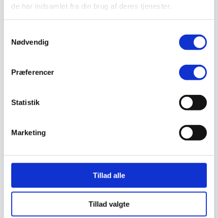
Støvlet
de har indsamlet fra din brug af deres tjenester.
Valg af sikkerhedssko
Skadedyrsbekæmpelse
Stiger
Samtykkevalg
Skilte
Nødvendig
Advarselsskilte
Brandskilte
Cykeloprydning
Præferencer
Forbudsskilte
Henvisningsskilte
Hunde
Klistermærke / Markat
Statistik
Piktogrammer
Påbudsskilte
Standere, galger og beslag
Marketing
Vejskilte
Sundhedsmiljø
Luftrenser
Ozonmaskiner
Trafiksikkerhed
Tillad alle
Afspærring
Pullert
Trafikspejle
Tillad valgte
Vejbump
Vejmarkering