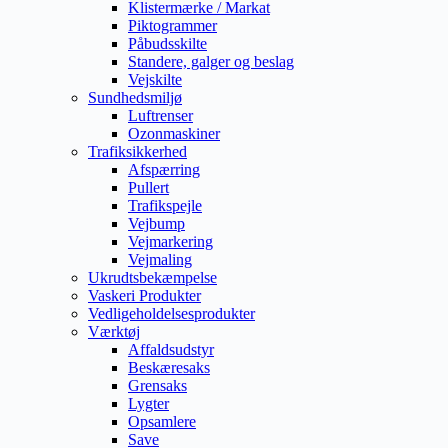
Klistermærke / Markat
Piktogrammer
Påbudsskilte
Standere, galger og beslag
Vejskilte
Sundhedsmiljø
Luftrenser
Ozonmaskiner
Trafiksikkerhed
Afspærring
Pullert
Trafikspejle
Vejbump
Vejmarkering
Vejmaling
Ukrudtsbekæmpelse
Vaskeri Produkter
Vedligeholdelsesprodukter
Værktøj
Affaldsudstyr
Beskæresaks
Grensaks
Lygter
Opsamlere
Save