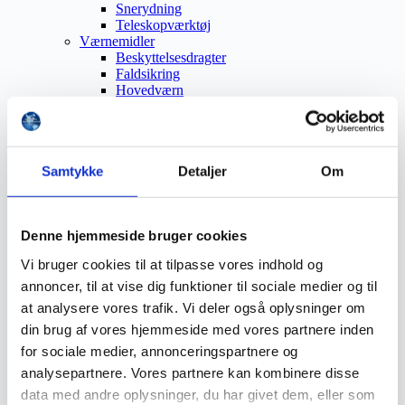
Snerydning
Teleskopværktøj
Værnemidler
Beskyttelsesdragter
Faldsikring
Hovedværn
Høreværn
Skæreudstyr
Øjenværn
Åndedrætsværn
Samtykke
Detaljer
Om
Beklædning
Brandmateriel
Byudstyr
Affaldsbeholdere
Denne hjemmeside bruger cookies
Afspærring
Førstehjælp
Vi bruger cookies til at tilpasse vores indhold og
Handsker
Hygiejne
annoncer, til at vise dig funktioner til sociale medier og til
Kemi håndtering
at analysere vores trafik. Vi deler også oplysninger om
Plejeprodukter
din brug af vores hjemmeside med vores partnere inden
Sikkerhedsfodtøj
Såler
for sociale medier, annonceringspartnere og
Sandal
analysepartnere. Vores partnere kan kombinere disse
Sko
data med andre oplysninger, du har givet dem, eller som
Støvler