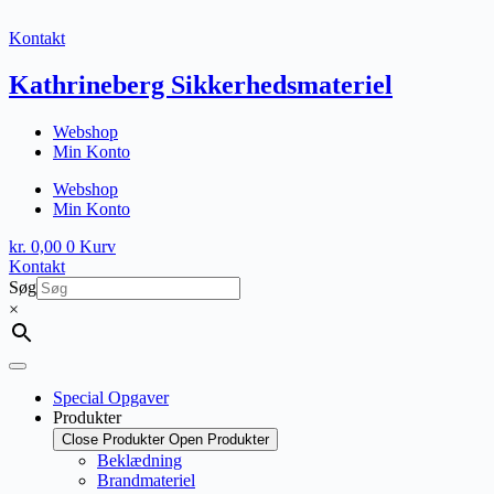
Fortsæt
til
Kontakt
indhold
Kathrineberg Sikkerhedsmateriel
Webshop
Min Konto
Webshop
Min Konto
kr.
0,00
0
Kurv
Kontakt
Søg
×
Special Opgaver
Produkter
Close Produkter
Open Produkter
Beklædning
Brandmateriel