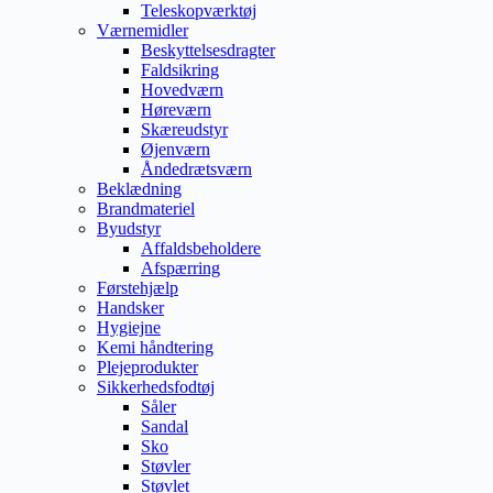
Teleskopværktøj
Værnemidler
Beskyttelsesdragter
Faldsikring
Hovedværn
Høreværn
Skæreudstyr
Øjenværn
Åndedrætsværn
Beklædning
Brandmateriel
Byudstyr
Affaldsbeholdere
Afspærring
Førstehjælp
Handsker
Hygiejne
Kemi håndtering
Plejeprodukter
Sikkerhedsfodtøj
Såler
Sandal
Sko
Støvler
Støvlet