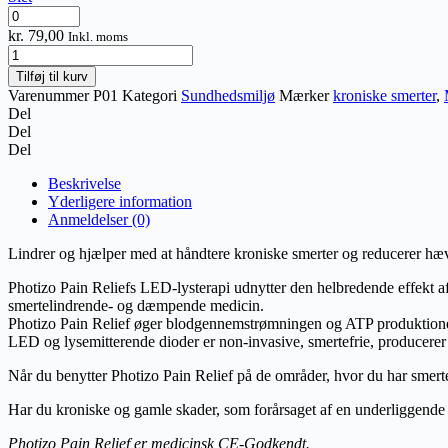
Leucillin
sårrens
kr.
79,00
Inkl. moms
antiseptisk
Photizo
hudpleje
Pain
Tilføj til kurv
antal
Relief
Varenummer
P01
Kategori
Sundhedsmiljø
Mærker
kroniske smerter
,
antal
Del
Del
Del
Beskrivelse
Yderligere information
Anmeldelser (0)
Lindrer og hjælper med at håndtere kroniske smerter og reducerer hæ
Photizo Pain Reliefs LED-lysterapi udnytter den helbredende effekt af
smertelindrende- og dæmpende medicin.
Photizo Pain Relief øger blodgennemstrømningen og ATP produktionen i 
LED og lysemitterende dioder er non-invasive, smertefrie, producerer 
Når du benytter Photizo Pain Relief på de områder, hvor du har smerter
Har du kroniske og gamle skader, som forårsaget af en underliggende s
Photizo Pain Relief er medicinsk CE-Godkendt.