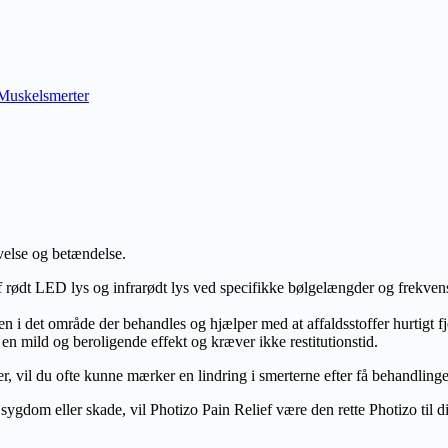
Muskelsmerter
velse og betændelse.
 rødt LED lys og infrarødt lys ved specifikke bølgelængder og frekvense
det område der behandles og hjælper med at affaldsstoffer hurtigt fjer
en mild og beroligende effekt og kræver ikke restitutionstid.
, vil du ofte kunne mærker en lindring i smerterne efter få behandlinger
ygdom eller skade, vil Photizo Pain Relief være den rette Photizo til d