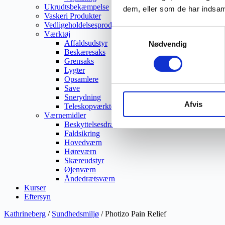
Ukrudtsbekæmpelse
dem, eller som de har indsaml
Vaskeri Produkter
Vedligeholdelsesprodukter
Samtykkevalg
Værktøj
Affaldsudstyr
Nødvendig
Beskæresaks
Grensaks
Lygter
Opsamlere
Save
Snerydning
Afvis
Teleskopværktøj
Værnemidler
Beskyttelsesdragter
Faldsikring
Hovedværn
Høreværn
Skæreudstyr
Øjenværn
Åndedrætsværn
Kurser
Eftersyn
Kathrineberg
/
Sundhedsmiljø
/ Photizo Pain Relief