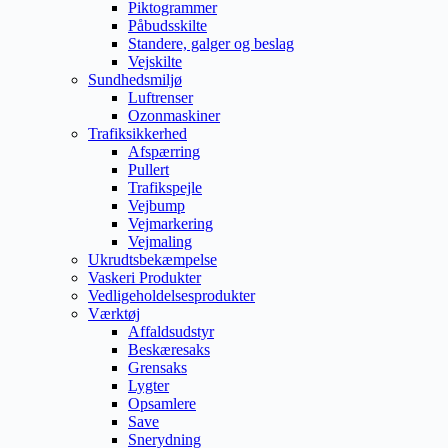
Piktogrammer
Påbudsskilte
Standere, galger og beslag
Vejskilte
Sundhedsmiljø
Luftrenser
Ozonmaskiner
Trafiksikkerhed
Afspærring
Pullert
Trafikspejle
Vejbump
Vejmarkering
Vejmaling
Ukrudtsbekæmpelse
Vaskeri Produkter
Vedligeholdelsesprodukter
Værktøj
Affaldsudstyr
Beskæresaks
Grensaks
Lygter
Opsamlere
Save
Snerydning