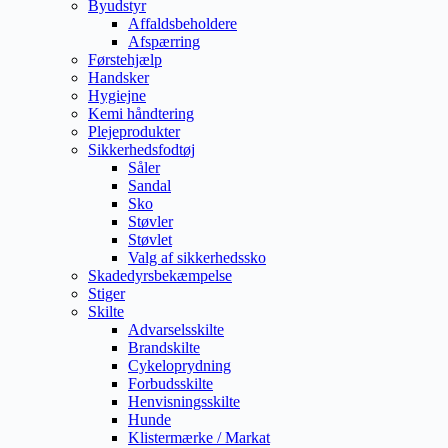
Byudstyr
Affaldsbeholdere
Afspærring
Førstehjælp
Handsker
Hygiejne
Kemi håndtering
Plejeprodukter
Sikkerhedsfodtøj
Såler
Sandal
Sko
Støvler
Støvlet
Valg af sikkerhedssko
Skadedyrsbekæmpelse
Stiger
Skilte
Advarselsskilte
Brandskilte
Cykeloprydning
Forbudsskilte
Henvisningsskilte
Hunde
Klistermærke / Markat