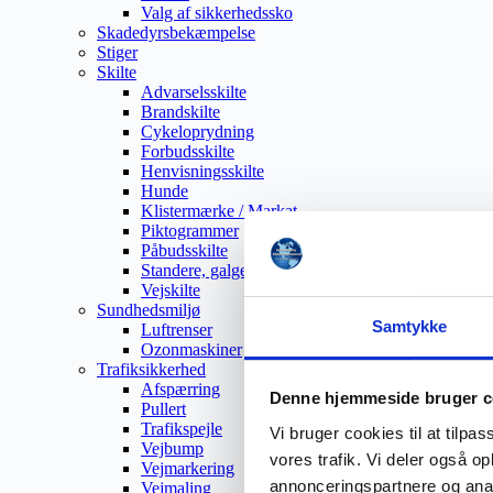
Valg af sikkerhedssko
Skadedyrsbekæmpelse
Stiger
Skilte
Advarselsskilte
Brandskilte
Cykeloprydning
Forbudsskilte
Henvisningsskilte
Hunde
Klistermærke / Markat
Piktogrammer
Påbudsskilte
Standere, galger og beslag
Vejskilte
Sundhedsmiljø
Samtykke
Luftrenser
Ozonmaskiner
Trafiksikkerhed
Afspærring
Denne hjemmeside bruger c
Pullert
Trafikspejle
Vi bruger cookies til at tilpas
Vejbump
vores trafik. Vi deler også 
Vejmarkering
annonceringspartnere og anal
Vejmaling