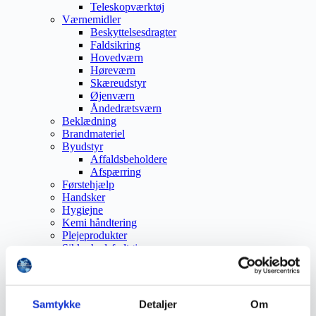
Teleskopværktøj
Værnemidler
Beskyttelsesdragter
Faldsikring
Hovedværn
Høreværn
Skæreudstyr
Øjenværn
Åndedrætsværn
Beklædning
Brandmateriel
Byudstyr
Affaldsbeholdere
Afspærring
Førstehjælp
Handsker
Hygiejne
Kemi håndtering
Plejeprodukter
Sikkerhedsfodtøj
Såler
Sandal
Sko
Støvler
Samtykke
Detaljer
Om
Støvlet