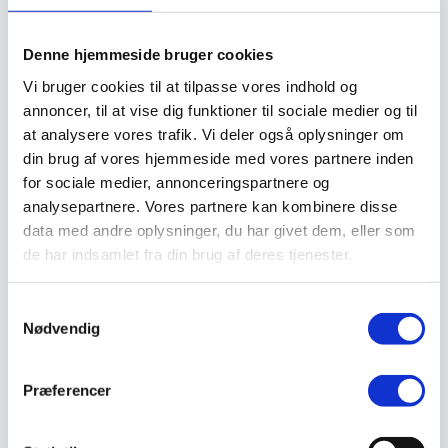
Valg af sikkerhedssko
Skadedyrsbekæmpelse
Stiger
Denne hjemmeside bruger cookies
Skilte
Advarselsskilte
Vi bruger cookies til at tilpasse vores indhold og
Brandskilte
annoncer, til at vise dig funktioner til sociale medier og til
Cykeloprydning
at analysere vores trafik. Vi deler også oplysninger om
Forbudsskilte
Henvisningsskilte
din brug af vores hjemmeside med vores partnere inden
Hunde
for sociale medier, annonceringspartnere og
Klistermærke / Markat
analysepartnere. Vores partnere kan kombinere disse
Piktogrammer
Påbudsskilte
data med andre oplysninger, du har givet dem, eller som
Standere, galger og beslag
de har indsamlet fra din brug af deres tjenester.
Vejskilte
Sundhedsmiljø
Luftrenser
Samtykkevalg
Ozonmaskiner
Nødvendig
Trafiksikkerhed
Afspærring
Pullert
Trafikspejle
Præferencer
Vejbump
Vejmarkering
Vejmaling