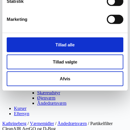
Statistik
Ukrudtsbekæmpelse
Vaskeri Produkter
Vedligeholdelsesprodukter
Marketing
Værktøj
Affaldsudstyr
Beskæresaks
Grensaks
Lygter
Tillad alle
Opsamlere
Save
Snerydning
Teleskopværktøj
Tillad valgte
Værnemidler
Beskyttelsesdragter
Faldsikring
Afvis
Hovedværn
Høreværn
Skæreudstyr
Øjenværn
Åndedrætsværn
Kurser
Eftersyn
Kathrineberg
/
Værnemidler
/
Åndedrætsværn
/ Partikelfilter
CleanAIR AerGO og D-Bug