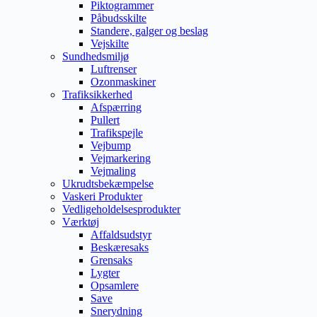
Piktogrammer
Påbudsskilte
Standere, galger og beslag
Vejskilte
Sundhedsmiljø
Luftrenser
Ozonmaskiner
Trafiksikkerhed
Afspærring
Pullert
Trafikspejle
Vejbump
Vejmarkering
Vejmaling
Ukrudtsbekæmpelse
Vaskeri Produkter
Vedligeholdelsesprodukter
Værktøj
Affaldsudstyr
Beskæresaks
Grensaks
Lygter
Opsamlere
Save
Snerydning