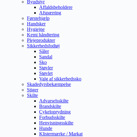
Byudstyr
Affaldsbeholdere
Afspærring
Førstehjælp
Handsker
Hygiejne
Kemi håndtering
Plejeprodukter
Sikkerhedsfodtøj
Såler
Sandal
Sko
Støvler
Støvlet
Valg af sikkerhedssko
Skadedyrsbekæmpelse
Stiger
Skilte
Advarselsskilte
Brandskilte
Cykeloprydning
Forbudsskilte
Henvisningsskilte
Hunde
Klistermærke / Markat