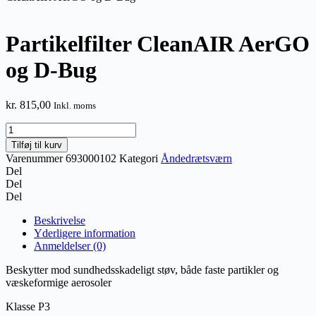
Partikelfilter CleanAIR AerGO
og D-Bug
kr.
815,00
Inkl. moms
Partikelfilter
CleanAIR
Tilføj til kurv
AerGO
Varenummer
693000102
Kategori
Åndedrætsværn
og
Del
D-
Del
Bug
Del
antal
Beskrivelse
Yderligere information
Anmeldelser (0)
Beskytter mod sundhedsskadeligt støv, både faste partikler og
væskeformige aerosoler
Klasse P3