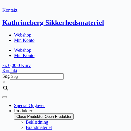
Fortsæt
til
Kontakt
indhold
Kathrineberg Sikkerhedsmateriel
Webshop
Min Konto
Webshop
Min Konto
kr.
0,00
0
Kurv
Kontakt
Søg
×
Special Opgaver
Produkter
Close Produkter
Open Produkter
Beklædning
Brandmateriel