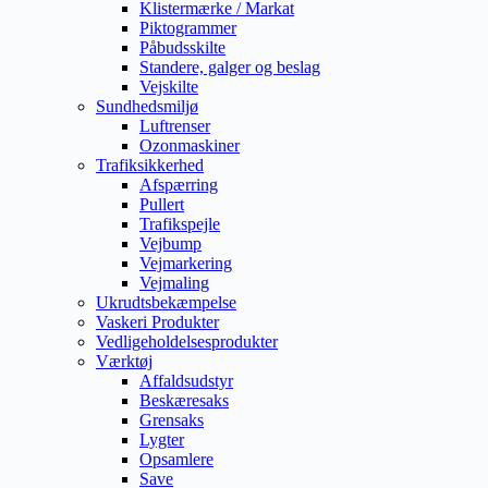
Klistermærke / Markat
Piktogrammer
Påbudsskilte
Standere, galger og beslag
Vejskilte
Sundhedsmiljø
Luftrenser
Ozonmaskiner
Trafiksikkerhed
Afspærring
Pullert
Trafikspejle
Vejbump
Vejmarkering
Vejmaling
Ukrudtsbekæmpelse
Vaskeri Produkter
Vedligeholdelsesprodukter
Værktøj
Affaldsudstyr
Beskæresaks
Grensaks
Lygter
Opsamlere
Save