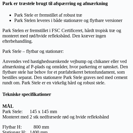
Park er træstele brugt til afspærring og afmærkning
Park Stele er fremstillet af robust træ
Park Stelen leveres i både stationære og flytbare versioner
Park Stelen er fremstillet i FSC Certificeret, hårdt tropisk træ og
monteret med rød/hvide refleksbånd. Den kræver ingen
efterbehandling.
Park Stele – flytbar og stationær:
Anvendes ved hastighedssænkende vejbump og chikaner eller ved
afmærkning af P-plads og områder, hvor parkering er uønsket. Den
flytbare stele har behov for et præfabrikeret betonfundament, som
bestilles separat. Den stationære Park Stele graves ned med cement
rundt om. Park Stele er en virkelig hård og robust stele.
Tekniske specifikationer
MÅL
Park Stele: 145 x 145 mm
Monteret med 2 stk nedfræsede rød og hvide refleksbånd
Flytbar H: 800 mm
Stationær H: 1400 mm