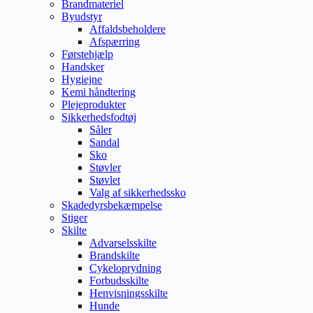
Brandmateriel
Byudstyr
Affaldsbeholdere
Afspærring
Førstehjælp
Handsker
Hygiejne
Kemi håndtering
Plejeprodukter
Sikkerhedsfodtøj
Såler
Sandal
Sko
Støvler
Støvlet
Valg af sikkerhedssko
Skadedyrsbekæmpelse
Stiger
Skilte
Advarselsskilte
Brandskilte
Cykeloprydning
Forbudsskilte
Henvisningsskilte
Hunde