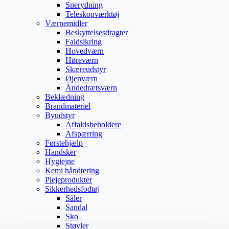
Snerydning
Teleskopværktøj
Værnemidler
Beskyttelsesdragter
Faldsikring
Hovedværn
Høreværn
Skæreudstyr
Øjenværn
Åndedrætsværn
Beklædning
Brandmateriel
Byudstyr
Affaldsbeholdere
Afspærring
Førstehjælp
Handsker
Hygiejne
Kemi håndtering
Plejeprodukter
Sikkerhedsfodtøj
Såler
Sandal
Sko
Støvler