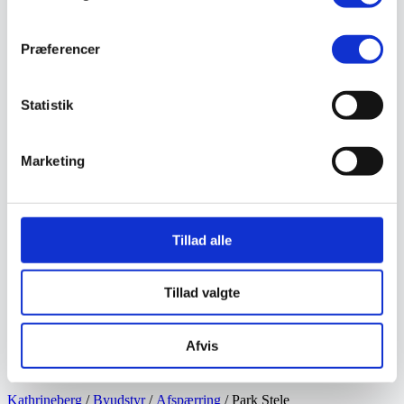
Vejmaling
Ukrudtsbekæmpelse
Vaskeri Produkter
Præferencer
Vedligeholdelsesprodukter
Værktøj
Affaldsudstyr
Statistik
Beskæresaks
Grensaks
Lygter
Opsamlere
Marketing
Save
Snerydning
Teleskopværktøj
Værnemidler
Beskyttelsesdragter
Tillad alle
Faldsikring
Hovedværn
Høreværn
Tillad valgte
Skæreudstyr
Øjenværn
Åndedrætsværn
Afvis
Kurser
Eftersyn
Kathrineberg
/
Byudstyr
/
Afspærring
/ Park Stele