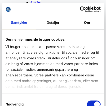
Støvlet
Valg af sikkerhedssko
Skadedyrsbekæmpelse
Stiger
Skilte
Samtykke
Detaljer
Om
Advarselsskilte
Brandskilte
Cykeloprydning
Forbudsskilte
Denne hjemmeside bruger cookies
Henvisningsskilte
Hunde
Vi bruger cookies til at tilpasse vores indhold og
Klistermærke / Markat
annoncer, til at vise dig funktioner til sociale medier og til
Piktogrammer
at analysere vores trafik. Vi deler også oplysninger om
Påbudsskilte
Standere, galger og beslag
din brug af vores hjemmeside med vores partnere inden
Vejskilte
for sociale medier, annonceringspartnere og
Sundhedsmiljø
analysepartnere. Vores partnere kan kombinere disse
Luftrenser
Ozonmaskiner
data med andre oplysninger, du har givet dem, eller som
Trafiksikkerhed
de har indsamlet fra din brug af deres tjenester.
Afspærring
Pullert
Trafikspejle
Samtykkevalg
Vejbump
Nødvendig
Vejmarkering