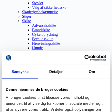
Støvlet
Valg af sikkerhedssko
Skadedyrsbekæmpelse
Stiger
Skilte
Advarselsskilte
Brandskilte
Cykeloprydning
Forbudsskilte
Henvisningsskilte
Hunde
Klistermærke / Markat
Piktogrammer
Påbudsskilte
Standere, galger og beslag
Vejskilte
Samtykke
Detaljer
Om
Sundhedsmiljø
Luftrenser
Ozonmaskiner
Trafiksikkerhed
Denne hjemmeside bruger cookies
Afspærring
Vi bruger cookies til at tilpasse vores indhold og
Pullert
Trafikspejle
annoncer, til at vise dig funktioner til sociale medier og til
Vejbump
at analysere vores trafik. Vi deler også oplysninger om
Vejmarkering