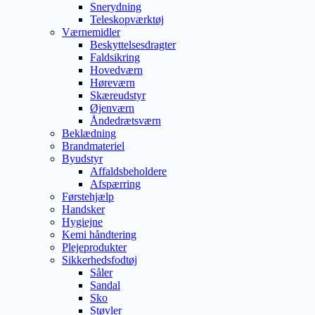
Snerydning
Teleskopværktøj
Værnemidler
Beskyttelsesdragter
Faldsikring
Hovedværn
Høreværn
Skæreudstyr
Øjenværn
Åndedrætsværn
Beklædning
Brandmateriel
Byudstyr
Affaldsbeholdere
Afspærring
Førstehjælp
Handsker
Hygiejne
Kemi håndtering
Plejeprodukter
Sikkerhedsfodtøj
Såler
Sandal
Sko
Støvler