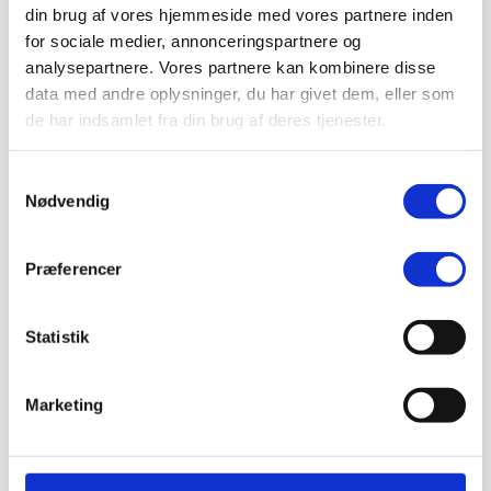
din brug af vores hjemmeside med vores partnere inden
Vejmaling
Ukrudtsbekæmpelse
for sociale medier, annonceringspartnere og
Vaskeri Produkter
analysepartnere. Vores partnere kan kombinere disse
Vedligeholdelsesprodukter
data med andre oplysninger, du har givet dem, eller som
Værktøj
Affaldsudstyr
de har indsamlet fra din brug af deres tjenester.
Beskæresaks
Grensaks
Lygter
Samtykkevalg
Opsamlere
Nødvendig
Save
Snerydning
Teleskopværktøj
Præferencer
Værnemidler
Beskyttelsesdragter
Faldsikring
Hovedværn
Statistik
Høreværn
Skæreudstyr
Øjenværn
Marketing
Åndedrætsværn
Kurser
Eftersyn
Kathrineberg
/
Skilte
/ Nummereringsskilte – laserskåret plast