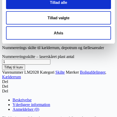
Tillad alle
Nummereringsskilte –
Tillad valgte
laserskåret plast
Afvis
kr.
40,00
Inkl. moms
Nummererings skilte til kælderrum, depotrum og fællesarealer
Nummereringsskilte – laserskåret plast antal
Tilføj til kurv
Varenummer
LM2028
Kategori
Skilte
Mærker
Boligafdelinger
,
Kælderrum
Del
Del
Del
Beskrivelse
Yderligere information
Anmeldelser (0)