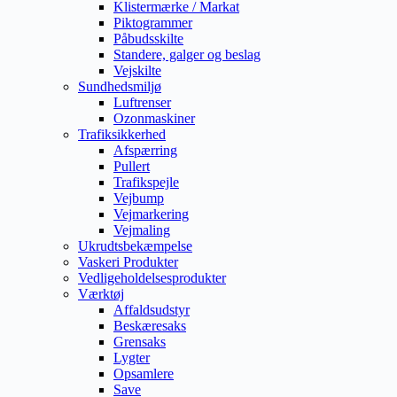
Klistermærke / Markat
Piktogrammer
Påbudsskilte
Standere, galger og beslag
Vejskilte
Sundhedsmiljø
Luftrenser
Ozonmaskiner
Trafiksikkerhed
Afspærring
Pullert
Trafikspejle
Vejbump
Vejmarkering
Vejmaling
Ukrudtsbekæmpelse
Vaskeri Produkter
Vedligeholdelsesprodukter
Værktøj
Affaldsudstyr
Beskæresaks
Grensaks
Lygter
Opsamlere
Save