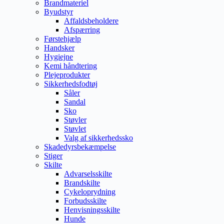
Brandmateriel
Byudstyr
Affaldsbeholdere
Afspærring
Førstehjælp
Handsker
Hygiejne
Kemi håndtering
Plejeprodukter
Sikkerhedsfodtøj
Såler
Sandal
Sko
Støvler
Støvlet
Valg af sikkerhedssko
Skadedyrsbekæmpelse
Stiger
Skilte
Advarselsskilte
Brandskilte
Cykeloprydning
Forbudsskilte
Henvisningsskilte
Hunde