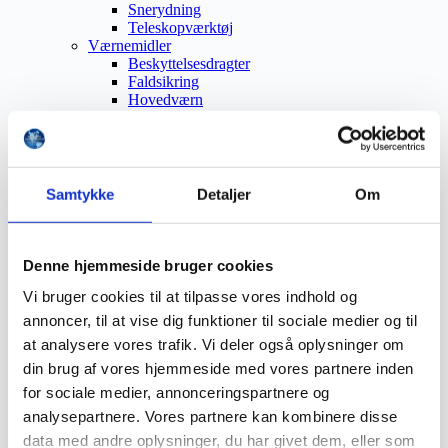
Snerydning
Teleskopværktøj
Værnemidler
Beskyttelsesdragter
Faldsikring
Hovedværn
Høreværn
Skæreudstyr
Øjenværn
Åndedrætsværn
Beklædning
Samtykke
Detaljer
Om
Brandmateriel
Byudstyr
Affaldsbeholdere
Afspærring
Denne hjemmeside bruger cookies
Førstehjælp
Vi bruger cookies til at tilpasse vores indhold og
Handsker
Hygiejne
annoncer, til at vise dig funktioner til sociale medier og til
Kemi håndtering
at analysere vores trafik. Vi deler også oplysninger om
Plejeprodukter
din brug af vores hjemmeside med vores partnere inden
Sikkerhedsfodtøj
Såler
for sociale medier, annonceringspartnere og
Sandal
analysepartnere. Vores partnere kan kombinere disse
Sko
data med andre oplysninger, du har givet dem, eller som
Støvler