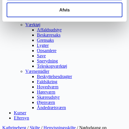
Vejmaling
Ukrudtsbekæmpelse
Afvis
Vaskeri Produkter
Vedligeholdelsesprodukter
Værktøj
Affaldsudstyr
Beskæresaks
Grensaks
Lygter
Opsamlere
Save
Snerydning
Teleskopværktøj
Værnemidler
Beskyttelsesdragter
Faldsikring
Hovedværn
Høreværn
Skæreudstyr
Øjenværn
Åndedrætsværn
Kurser
Eftersyn
Kathrineberg
/
Skilte
/
Henvisningsskilte
/ Nødudgang op