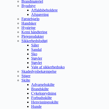
Brandmateriel
Byudstyr
Affaldsbeholdere
Afspærring
Førstehjælp
Handsker
Hygiejne
Kemi håndtering
Plejeprodukter
Sikkerhedsfodtøj
Såler
Sandal
Sko
Støvler
Støvlet
Valg af sikkerhedssko
Skadedyrsbekæmpelse
Stiger
Skilte
Advarselsskilte
Brandskilte
Cykeloprydning
Forbudsskilte
Henvisningsskilte
Hunde