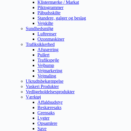
Klistermærke / Markat
Piktogrammer
Påbudsskilte
Standere, galger og beslag
Vejskilte
Sundhedsmiljø
Luftrenser
Ozonmaskiner
Trafiksikkerhed
Afspærring
Pullert
Trafikspejle
Vejbump
Vejmarkering
Vejmaling
Ukrudtsbekæmpelse
Vaskeri Produkter
Vedligeholdelsesprodukter
Værktøj
Affaldsudstyr
Beskæresaks
Grensaks
Lygter
Opsamlere
Save