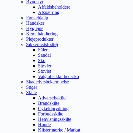
Byudstyr
Affaldsbeholdere
Afspærring
Førstehjælp
Handsker
Hygiejne
Kemi håndtering
Plejeprodukter
Sikkerhedsfodtøj
Såler
Sandal
Sko
Støvler
Støvlet
Valg af sikkerhedssko
Skadedyrsbekæmpelse
Stiger
Skilte
Advarselsskilte
Brandskilte
Cykeloprydning
Forbudsskilte
Henvisningsskilte
Hunde
Klistermærke / Markat