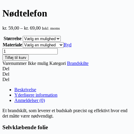
Nødtelefon
Prisinterval:
kr.
59,00
–
kr.
69,00
Inkl. moms
kr. 59,00
Størrelse
til
kr. 69,00
Materiale
Ryd
Nødtelefon
antal
Tilføj til kurv
Varenummer
Ikke mulig
Kategori
Brandskilte
Del
Del
Del
Beskrivelse
Yderligere information
Anmeldelser (0)
Et brandskilt, som leverer et budskab præcist og effektivt hvor end
det måtte være nødvendigt.
Selvklæbende folie