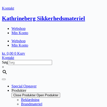
Fortsæt
til
Kontakt
indhold
Kathrineberg Sikkerhedsmateriel
Webshop
Min Konto
Webshop
Min Konto
kr.
0,00
0
Kurv
Kontakt
Søg
×
Special Opgaver
Produkter
Close Produkter
Open Produkter
Beklædning
Brandmateriel