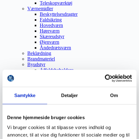
Teleskopværktøj
Værnemidler
Beskyttelsesdragter
Faldsikring
Hovedværn
Høreværn
Skæreudstyr
Øjenværn
Åndedrætsværn
Beklædning
Brandmateriel
Byudstyr
Affaldsbeholdere
Afspærring
Førstehjælp
Handsker
Hygiejne
Samtykke
Detaljer
Om
Kemi håndtering
Plejeprodukter
Sikkerhedsfodtøj
Såler
Denne hjemmeside bruger cookies
Sandal
Sko
Vi bruger cookies til at tilpasse vores indhold og
Støvler
annoncer, til at vise dig funktioner til sociale medier og til
Støvlet