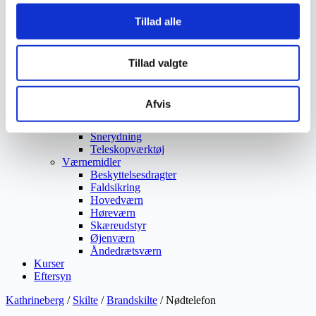
Ukrudtsbekæmpelse
Tillad alle
Vaskeri Produkter
Vedligeholdelsesprodukter
Værktøj
Affaldsudstyr
Tillad valgte
Beskæresaks
Grensaks
Lygter
Afvis
Opsamlere
Save
Snerydning
Teleskopværktøj
Værnemidler
Beskyttelsesdragter
Faldsikring
Hovedværn
Høreværn
Skæreudstyr
Øjenværn
Åndedrætsværn
Kurser
Eftersyn
Kathrineberg
/
Skilte
/
Brandskilte
/ Nødtelefon