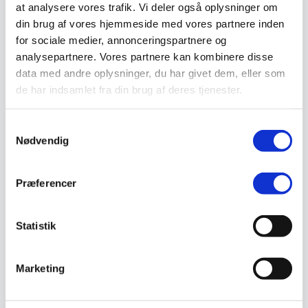
at analysere vores trafik. Vi deler også oplysninger om
Valg af sikkerhedssko
Skadedyrsbekæmpelse
din brug af vores hjemmeside med vores partnere inden
Stiger
for sociale medier, annonceringspartnere og
Skilte
analysepartnere. Vores partnere kan kombinere disse
Advarselsskilte
Brandskilte
data med andre oplysninger, du har givet dem, eller som
Cykeloprydning
de har indsamlet fra din brug af deres tjenester.
Forbudsskilte
Henvisningsskilte
Hunde
Samtykkevalg
Klistermærke / Markat
Nødvendig
Piktogrammer
Påbudsskilte
Standere, galger og beslag
Vejskilte
Præferencer
Sundhedsmiljø
Luftrenser
Ozonmaskiner
Statistik
Trafiksikkerhed
Afspærring
Pullert
Trafikspejle
Marketing
Vejbump
Vejmarkering
Vejmaling