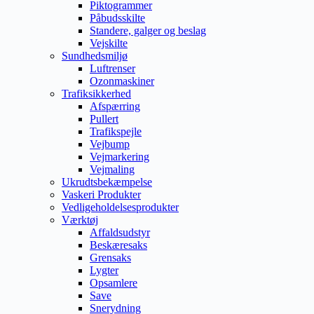
Piktogrammer
Påbudsskilte
Standere, galger og beslag
Vejskilte
Sundhedsmiljø
Luftrenser
Ozonmaskiner
Trafiksikkerhed
Afspærring
Pullert
Trafikspejle
Vejbump
Vejmarkering
Vejmaling
Ukrudtsbekæmpelse
Vaskeri Produkter
Vedligeholdelsesprodukter
Værktøj
Affaldsudstyr
Beskæresaks
Grensaks
Lygter
Opsamlere
Save
Snerydning