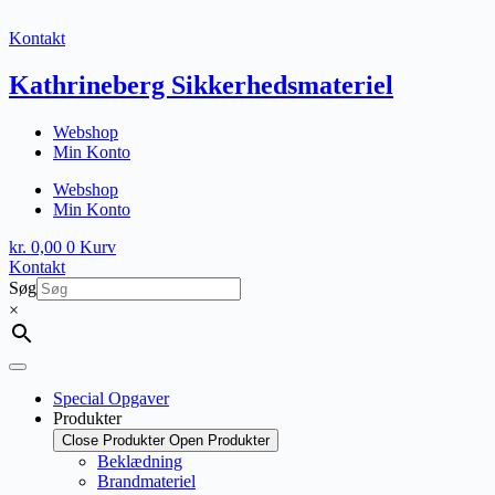
Fortsæt
til
Kontakt
indhold
Kathrineberg Sikkerhedsmateriel
Webshop
Min Konto
Webshop
Min Konto
kr.
0,00
0
Kurv
Kontakt
Søg
×
Special Opgaver
Produkter
Close Produkter
Open Produkter
Beklædning
Brandmateriel