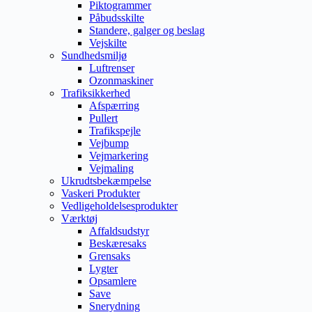
Piktogrammer
Påbudsskilte
Standere, galger og beslag
Vejskilte
Sundhedsmiljø
Luftrenser
Ozonmaskiner
Trafiksikkerhed
Afspærring
Pullert
Trafikspejle
Vejbump
Vejmarkering
Vejmaling
Ukrudtsbekæmpelse
Vaskeri Produkter
Vedligeholdelsesprodukter
Værktøj
Affaldsudstyr
Beskæresaks
Grensaks
Lygter
Opsamlere
Save
Snerydning