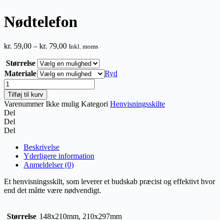
Nødtelefon
Prisinterval:
kr.
59,00
–
kr.
79,00
Inkl. moms
kr. 59,00
Størrelse
til
kr. 79,00
Materiale
Ryd
Nødtelefon
antal
Tilføj til kurv
Varenummer
Ikke mulig
Kategori
Henvisningsskilte
Del
Del
Del
Beskrivelse
Yderligere information
Anmeldelser (0)
Et henvisningsskilt, som leverer et budskab præcist og effektivt hvor
end det måtte være nødvendigt.
Størrelse
148x210mm, 210x297mm