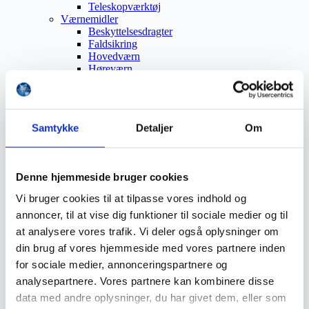
Teleskopværktøj
Værnemidler
Beskyttelsesdragter
Faldsikring
Hovedværn
Høreværn
Skæreudstyr
Øjenværn
Åndedrætsværn
Beklædning
Samtykke
Detaljer
Om
Brandmateriel
Byudstyr
Affaldsbeholdere
Afspærring
Denne hjemmeside bruger cookies
Førstehjælp
Handsker
Vi bruger cookies til at tilpasse vores indhold og
Hygiejne
annoncer, til at vise dig funktioner til sociale medier og til
Kemi håndtering
Plejeprodukter
at analysere vores trafik. Vi deler også oplysninger om
Sikkerhedsfodtøj
din brug af vores hjemmeside med vores partnere inden
Såler
for sociale medier, annonceringspartnere og
Sandal
Sko
analysepartnere. Vores partnere kan kombinere disse
Støvler
data med andre oplysninger, du har givet dem, eller som
Støvlet