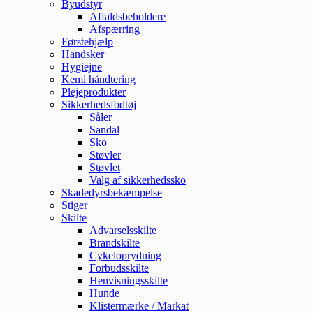
Byudstyr
Affaldsbeholdere
Afspærring
Førstehjælp
Handsker
Hygiejne
Kemi håndtering
Plejeprodukter
Sikkerhedsfodtøj
Såler
Sandal
Sko
Støvler
Støvlet
Valg af sikkerhedssko
Skadedyrsbekæmpelse
Stiger
Skilte
Advarselsskilte
Brandskilte
Cykeloprydning
Forbudsskilte
Henvisningsskilte
Hunde
Klistermærke / Markat