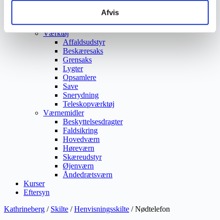
Ukrudtsbekæmpelse
Afvis
Vaskeri Produkter
Vedligeholdelsesprodukter
Værktøj
Affaldsudstyr
Beskæresaks
Grensaks
Lygter
Opsamlere
Save
Snerydning
Teleskopværktøj
Værnemidler
Beskyttelsesdragter
Faldsikring
Hovedværn
Høreværn
Skæreudstyr
Øjenværn
Åndedrætsværn
Kurser
Eftersyn
Kathrineberg
/
Skilte
/
Henvisningsskilte
/ Nødtelefon