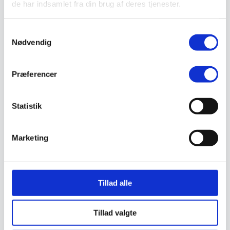
de har indsamlet fra din brug af deres tjenester.
Valg af sikkerhedssko
Skadedyrsbekæmpelse
Stiger
Samtykkevalg
Skilte
Nødvendig
Advarselsskilte
Brandskilte
Cykeloprydning
Forbudsskilte
Præferencer
Henvisningsskilte
Hunde
Klistermærke / Markat
Statistik
Piktogrammer
Påbudsskilte
Standere, galger og beslag
Vejskilte
Marketing
Sundhedsmiljø
Luftrenser
Ozonmaskiner
Trafiksikkerhed
Afspærring
Tillad alle
Pullert
Trafikspejle
Vejbump
Tillad valgte
Vejmarkering
Vejmaling