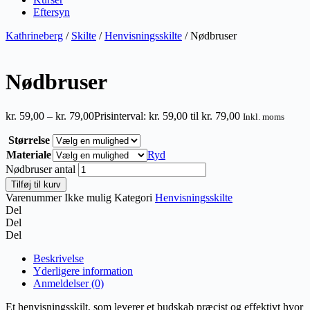
Eftersyn
Kathrineberg
/
Skilte
/
Henvisningsskilte
/ Nødbruser
Nødbruser
kr.
59,00
–
kr.
79,00
Prisinterval: kr. 59,00 til kr. 79,00
Inkl. moms
Størrelse
Materiale
Ryd
Nødbruser antal
Tilføj til kurv
Varenummer
Ikke mulig
Kategori
Henvisningsskilte
Del
Del
Del
Beskrivelse
Yderligere information
Anmeldelser (0)
Et henvisningsskilt, som leverer et budskab præcist og effektivt hvor