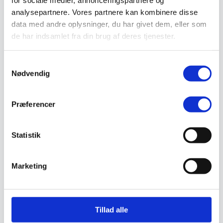
for sociale medier, annonceringspartnere og
Sandal
analysepartnere. Vores partnere kan kombinere disse
Sko
data med andre oplysninger, du har givet dem, eller som
Støvler
Støvlet
de har indsamlet fra din brug af deres tjenester.
Valg af sikkerhedssko
Skadedyrsbekæmpelse
Stiger
Samtykkevalg
Skilte
Nødvendig
Advarselsskilte
Brandskilte
Cykeloprydning
Præferencer
Forbudsskilte
Henvisningsskilte
Hunde
Klistermærke / Markat
Statistik
Piktogrammer
Påbudsskilte
Standere, galger og beslag
Marketing
Vejskilte
Sundhedsmiljø
Luftrenser
Ozonmaskiner
Trafiksikkerhed
Tillad alle
Afspærring
Pullert