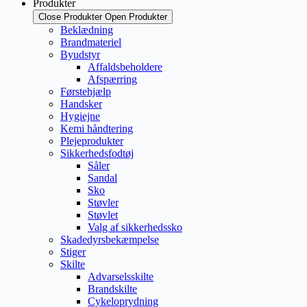
Produkter
Close Produkter
Open Produkter
Beklædning
Brandmateriel
Byudstyr
Affaldsbeholdere
Afspærring
Førstehjælp
Handsker
Hygiejne
Kemi håndtering
Plejeprodukter
Sikkerhedsfodtøj
Såler
Sandal
Sko
Støvler
Støvlet
Valg af sikkerhedssko
Skadedyrsbekæmpelse
Stiger
Skilte
Advarselsskilte
Brandskilte
Cykeloprydning