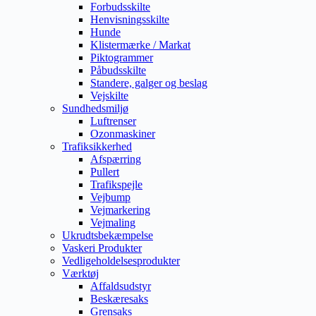
Forbudsskilte
Henvisningsskilte
Hunde
Klistermærke / Markat
Piktogrammer
Påbudsskilte
Standere, galger og beslag
Vejskilte
Sundhedsmiljø
Luftrenser
Ozonmaskiner
Trafiksikkerhed
Afspærring
Pullert
Trafikspejle
Vejbump
Vejmarkering
Vejmaling
Ukrudtsbekæmpelse
Vaskeri Produkter
Vedligeholdelsesprodukter
Værktøj
Affaldsudstyr
Beskæresaks
Grensaks