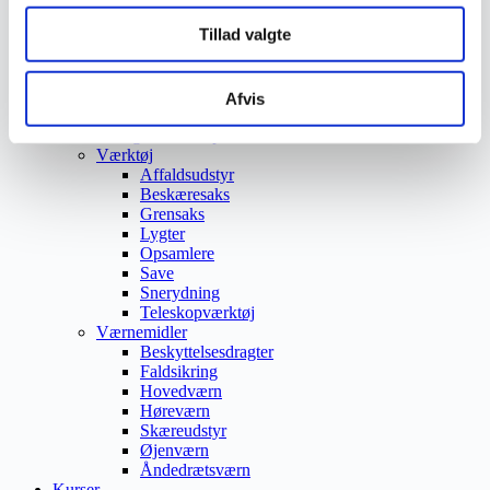
Trafikspejle
Tillad valgte
Vejbump
Vejmarkering
Vejmaling
Ukrudtsbekæmpelse
Afvis
Vaskeri Produkter
Vedligeholdelsesprodukter
Værktøj
Affaldsudstyr
Beskæresaks
Grensaks
Lygter
Opsamlere
Save
Snerydning
Teleskopværktøj
Værnemidler
Beskyttelsesdragter
Faldsikring
Hovedværn
Høreværn
Skæreudstyr
Øjenværn
Åndedrætsværn
Kurser