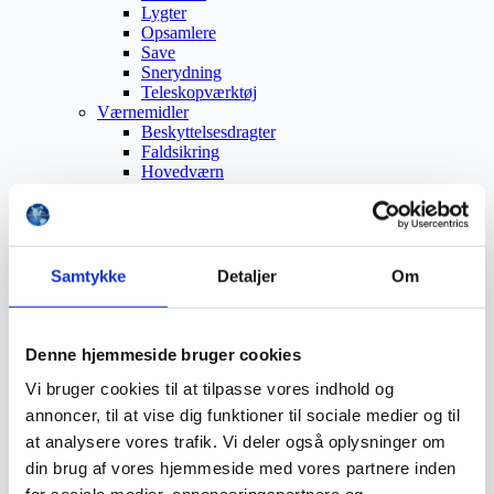
Lygter
Opsamlere
Save
Snerydning
Teleskopværktøj
Værnemidler
Beskyttelsesdragter
Faldsikring
Hovedværn
Høreværn
Skæreudstyr
Øjenværn
Åndedrætsværn
Beklædning
Samtykke
Detaljer
Om
Brandmateriel
Byudstyr
Affaldsbeholdere
Afspærring
Denne hjemmeside bruger cookies
Førstehjælp
Vi bruger cookies til at tilpasse vores indhold og
Handsker
Hygiejne
annoncer, til at vise dig funktioner til sociale medier og til
Kemi håndtering
at analysere vores trafik. Vi deler også oplysninger om
Plejeprodukter
din brug af vores hjemmeside med vores partnere inden
Sikkerhedsfodtøj
Såler