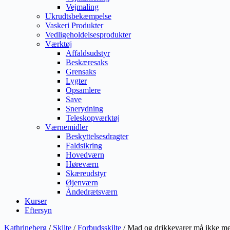
Vejmaling
Ukrudtsbekæmpelse
Vaskeri Produkter
Vedligeholdelsesprodukter
Værktøj
Affaldsudstyr
Beskæresaks
Grensaks
Lygter
Opsamlere
Save
Snerydning
Teleskopværktøj
Værnemidler
Beskyttelsesdragter
Faldsikring
Hovedværn
Høreværn
Skæreudstyr
Øjenværn
Åndedrætsværn
Kurser
Eftersyn
Kathrineberg
/
Skilte
/
Forbudsskilte
/ Mad og drikkevarer må ikke m