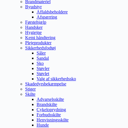
Brandmateriel
Byudstyr
Affaldsbeholdere
Afspærring
Førstehjælp
Handsker
Hygiejne
Kemi håndtering
Plejeprodukter
Sikkerhedsfodtøj
Såler
Sandal
Sko
Støvler
Støvlet
Valg af sikkerhedssko
Skadedyrsbekæmpelse
Stiger
Skilte
Advarselsskilte
Brandskilte
Cykeloprydning
Forbudsskilte
Henvisningsskilte
Hunde