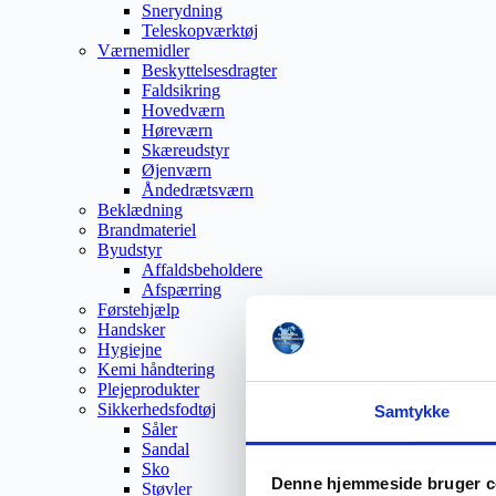
Snerydning
Teleskopværktøj
Værnemidler
Beskyttelsesdragter
Faldsikring
Hovedværn
Høreværn
Skæreudstyr
Øjenværn
Åndedrætsværn
Beklædning
Brandmateriel
Byudstyr
Affaldsbeholdere
Afspærring
Førstehjælp
Handsker
Hygiejne
Kemi håndtering
Plejeprodukter
Sikkerhedsfodtøj
Samtykke
Såler
Sandal
Sko
Denne hjemmeside bruger c
Støvler