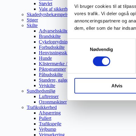
Støvlet
Vi bruger cookies til at tilpas
Valg af sikkerhedssko
vores trafik. Vi deler også 
Skadedyrsbekæmpelse
Stiger
annonceringspartnere og anal
Skilte
dem, eller som de har indsaml
Advarselsskilte
Brandskilte
Cykeloprydning
Samtykkevalg
Forbudsskilte
Nødvendig
Henvisningsskilte
Hunde
Klistermærke / Markat
Piktogrammer
Påbudsskilte
Standere, galger og beslag
Vejskilte
Afvis
Sundhedsmiljø
Luftrenser
Ozonmaskiner
Trafiksikkerhed
Afspærring
Pullert
Trafikspejle
Vejbump
Vejmarkering