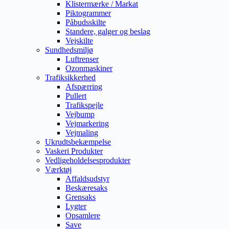
Klistermærke / Markat
Piktogrammer
Påbudsskilte
Standere, galger og beslag
Vejskilte
Sundhedsmiljø
Luftrenser
Ozonmaskiner
Trafiksikkerhed
Afspærring
Pullert
Trafikspejle
Vejbump
Vejmarkering
Vejmaling
Ukrudtsbekæmpelse
Vaskeri Produkter
Vedligeholdelsesprodukter
Værktøj
Affaldsudstyr
Beskæresaks
Grensaks
Lygter
Opsamlere
Save