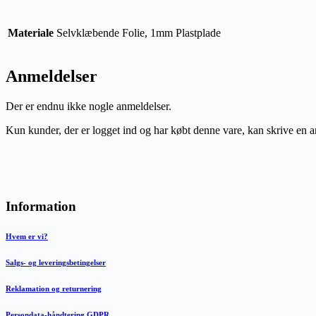
Materiale
Selvklæbende Folie, 1mm Plastplade
Anmeldelser
Der er endnu ikke nogle anmeldelser.
Kun kunder, der er logget ind og har købt denne vare, kan skrive en 
Information
Hvem er vi?
Salgs- og leveringsbetingelser
Reklamation og returnering
Persondata-håndtering GDPR