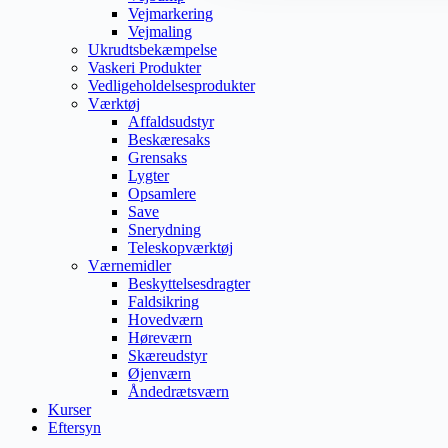
Vejmarkering
Vejmaling
Ukrudtsbekæmpelse
Vaskeri Produkter
Vedligeholdelsesprodukter
Værktøj
Affaldsudstyr
Beskæresaks
Grensaks
Lygter
Opsamlere
Save
Snerydning
Teleskopværktøj
Værnemidler
Beskyttelsesdragter
Faldsikring
Hovedværn
Høreværn
Skæreudstyr
Øjenværn
Åndedrætsværn
Kurser
Eftersyn