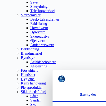
Save
Snerydning
Teleskopværktøj
Værnemidler
Beskyttelsesdragter
Faldsikring
Hovedværn
Høreværn
Skæreudstyr
Øjenværn
Åndedrætsværn
Beklædning
Brandmateriel
Byudstyr
Affaldsbeholdere
Afspærring
Førstehjælp
Handsker
Hygiejne
Kemi håndtering
Plejeprodukter
Sikkerhedsfodtøj
Samtykke
Såler
Sandal
Sko