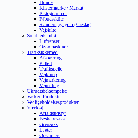
Hunde
Klistermærke / Markat
Piktogrammer
Påbudsskilte
Standere, galger og beslag
Vejskilte
Sundhedsmiljø
Luftrenser
Ozonmaskiner
Trafiksikkerhed
Afspærring
Pullert
Trafikspejle
Vejbump
Vejmarkering
Vejmaling
Ukrudtsbekæmpelse
Vaskeri Produkter
Vedligeholdelsesprodukter
Værktøj
Affaldsudstyr
Beskæresaks
Grensaks
Lygter
Opsamlere