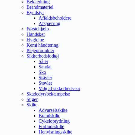
Beklædning
Brandmateriel
Byudstyr
Affaldsbeholdere
Afspærring
Førstehjælp
Handsker
Hygiejne
Kemi håndtering
Plejeprodukter
Sikkerhedsfodtøj
Såler
Sandal
Sko
Støvler
Støvlet
Valg af sikkerhedssko
Skadedyrsbekæmpelse
Stiger
Skilte
Advarselsskilte
Brandskilte
Cykeloprydning
Forbudsskilte
Henvisningsskilte