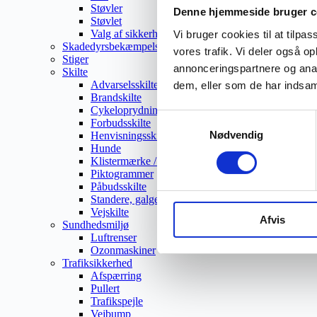
Støvler
Denne hjemmeside bruger c
Støvlet
Valg af sikkerhedssko
Vi bruger cookies til at tilpas
Skadedyrsbekæmpelse
vores trafik. Vi deler også 
Stiger
annonceringspartnere og anal
Skilte
Advarselsskilte
dem, eller som de har indsaml
Brandskilte
Cykeloprydning
Samtykkevalg
Forbudsskilte
Nødvendig
Henvisningsskilte
Hunde
Klistermærke / Markat
Piktogrammer
Påbudsskilte
Standere, galger og beslag
Vejskilte
Afvis
Sundhedsmiljø
Luftrenser
Ozonmaskiner
Trafiksikkerhed
Afspærring
Pullert
Trafikspejle
Vejbump