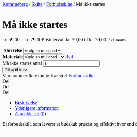
Kathrineberg
/
Skilte
/
Forbudsskilte
/ Må ikke startes
Må ikke startes
kr.
59,00
–
kr.
79,00
Prisinterval: kr. 59,00 til kr. 79,00
Inkl. moms
Størrelse
Materiale
Ryd
Må ikke startes antal
Tilføj til kurv
Varenummer
Ikke mulig
Kategori
Forbudsskilte
Del
Del
Del
Beskrivelse
Yderligere information
Anmeldelser (0)
Et forbudsskilt, som leverer et budskab præcist og effektivt hvor end