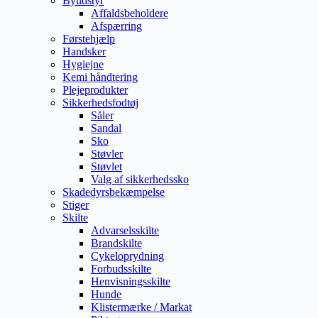
Byudstyr
Affaldsbeholdere
Afspærring
Førstehjælp
Handsker
Hygiejne
Kemi håndtering
Plejeprodukter
Sikkerhedsfodtøj
Såler
Sandal
Sko
Støvler
Støvlet
Valg af sikkerhedssko
Skadedyrsbekæmpelse
Stiger
Skilte
Advarselsskilte
Brandskilte
Cykeloprydning
Forbudsskilte
Henvisningsskilte
Hunde
Klistermærke / Markat