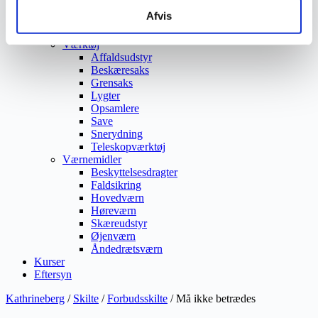
Ukrudtsbekæmpelse
Afvis
Vaskeri Produkter
Vedligeholdelsesprodukter
Værktøj
Affaldsudstyr
Beskæresaks
Grensaks
Lygter
Opsamlere
Save
Snerydning
Teleskopværktøj
Værnemidler
Beskyttelsesdragter
Faldsikring
Hovedværn
Høreværn
Skæreudstyr
Øjenværn
Åndedrætsværn
Kurser
Eftersyn
Kathrineberg
/
Skilte
/
Forbudsskilte
/ Må ikke betrædes