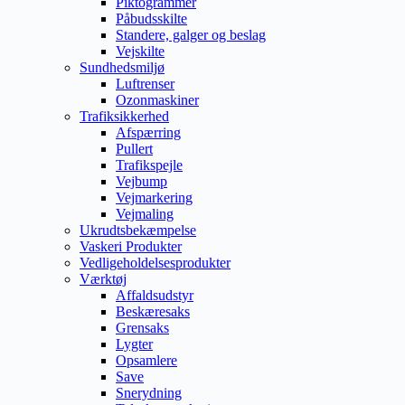
Piktogrammer
Påbudsskilte
Standere, galger og beslag
Vejskilte
Sundhedsmiljø
Luftrenser
Ozonmaskiner
Trafiksikkerhed
Afspærring
Pullert
Trafikspejle
Vejbump
Vejmarkering
Vejmaling
Ukrudtsbekæmpelse
Vaskeri Produkter
Vedligeholdelsesprodukter
Værktøj
Affaldsudstyr
Beskæresaks
Grensaks
Lygter
Opsamlere
Save
Snerydning