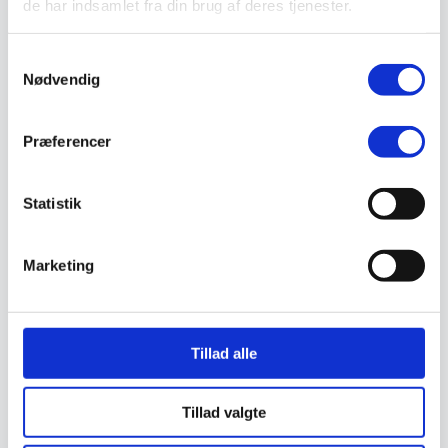
de har indsamlet fra din brug af deres tjenester.
Valg af sikkerhedssko
Skadedyrsbekæmpelse
Stiger
Samtykkevalg
Skilte
Advarselsskilte
Nødvendig
Brandskilte
Cykeloprydning
Forbudsskilte
Præferencer
Henvisningsskilte
Hunde
Klistermærke / Markat
Statistik
Piktogrammer
Påbudsskilte
Standere, galger og beslag
Vejskilte
Marketing
Sundhedsmiljø
Luftrenser
Ozonmaskiner
Trafiksikkerhed
Afspærring
Tillad alle
Pullert
Trafikspejle
Vejbump
Tillad valgte
Vejmarkering
Vejmaling