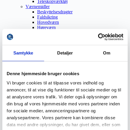
Teleskopværktøj
Værnemidler
Beskyttelsesdragter
Faldsikring
Hovedværn
Høreværn
Skæreudstyr
Øjenværn
Åndedrætsværn
Beklædning
Samtykke
Detaljer
Om
Brandmateriel
Byudstyr
Affaldsbeholdere
Afspærring
Denne hjemmeside bruger cookies
Førstehjælp
Handsker
Vi bruger cookies til at tilpasse vores indhold og
Hygiejne
annoncer, til at vise dig funktioner til sociale medier og til
Kemi håndtering
Plejeprodukter
at analysere vores trafik. Vi deler også oplysninger om
Sikkerhedsfodtøj
din brug af vores hjemmeside med vores partnere inden
Såler
for sociale medier, annonceringspartnere og
Sandal
Sko
analysepartnere. Vores partnere kan kombinere disse
Støvler
data med andre oplysninger, du har givet dem, eller som
Støvlet