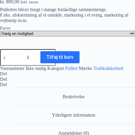
kr.
890,00
Inkl. moms
Pullerten bliver brugt i mange forskellige sammenlænge.
F.eks. afskærmning af et område, markering i et sving, markering af
vejbump m.m.
Farve
Kunststof
Pullert
Tilføj til kurv
antal
Varenummer
Ikke mulig
Kategori
Pullert
Mærke
Trafiksikkerhed
Del
Del
Del
Beskrivelse
Yderligere information
Anmeldelser (0)