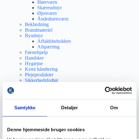
Høreværn
Skæreudstyr
Øjenværn
Åndedrætsværn
Beklædning
Brandmateriel
Byudstyr
Affaldsbeholdere
Afspærring
Førstehjælp
Handsker
Hygiejne
Kemi håndtering
Plejeprodukter
Sikkerhedsfodtøj
Såler
Sandal
Sko
Støvler
Samtykke
Detaljer
Om
Støvlet
Valg af sikkerhedssko
Skadedyrsbekæmpelse
Stiger
Denne hjemmeside bruger cookies
Skilte
Advarselsskilte