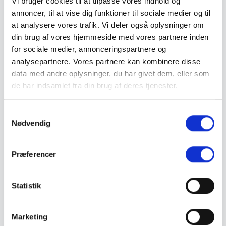
Vi bruger cookies til at tilpasse vores indhold og
Brandskilte
annoncer, til at vise dig funktioner til sociale medier og til
Cykeloprydning
Forbudsskilte
at analysere vores trafik. Vi deler også oplysninger om
Henvisningsskilte
din brug af vores hjemmeside med vores partnere inden
Hunde
for sociale medier, annonceringspartnere og
Klistermærke / Markat
Piktogrammer
analysepartnere. Vores partnere kan kombinere disse
Påbudsskilte
data med andre oplysninger, du har givet dem, eller som
Standere, galger og beslag
de har indsamlet fra din brug af deres tjenester.
Vejskilte
Sundhedsmiljø
Luftrenser
S
Ozonmaskiner
Trafiksikkerhed
Nødvendig
a
Afspærring
m
Pullert
t
Trafikspejle
Præferencer
Vejbump
y
Vejmarkering
k
Vejmaling
k
Statistik
Ukrudtsbekæmpelse
Vaskeri Produkter
e
Vedligeholdelsesprodukter
v
Værktøj
Marketing
a
Affaldsudstyr