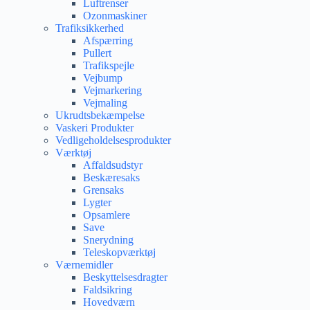
Luftrenser
Ozonmaskiner
Trafiksikkerhed
Afspærring
Pullert
Trafikspejle
Vejbump
Vejmarkering
Vejmaling
Ukrudtsbekæmpelse
Vaskeri Produkter
Vedligeholdelsesprodukter
Værktøj
Affaldsudstyr
Beskæresaks
Grensaks
Lygter
Opsamlere
Save
Snerydning
Teleskopværktøj
Værnemidler
Beskyttelsesdragter
Faldsikring
Hovedværn