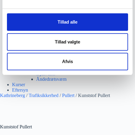
Beskæresaks
l
Grensaks
g
Lygter
Opsamlere
Tillad alle
Save
Snerydning
Teleskopværktøj
Værnemidler
Tillad valgte
Beskyttelsesdragter
Faldsikring
Hovedværn
Afvis
Høreværn
Skæreudstyr
Øjenværn
Åndedrætsværn
Kurser
Eftersyn
Kathrineberg
/
Trafiksikkerhed
/
Pullert
/ Kunststof Pullert
Kunststof Pullert