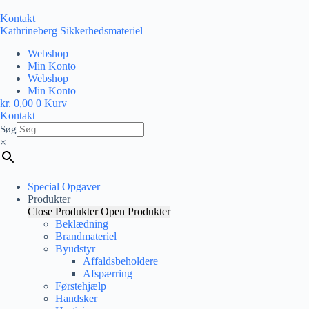
Fortsæt
til
Kontakt
indhold
Kathrineberg Sikkerhedsmateriel
Webshop
Min Konto
Webshop
Min Konto
kr.
0,00
0
Kurv
Kontakt
Søg
×
Special Opgaver
Produkter
Close Produkter
Open Produkter
Beklædning
Brandmateriel
Byudstyr
Affaldsbeholdere
Afspærring
Førstehjælp
Handsker