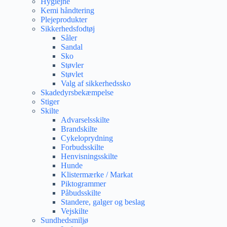
Hygiejne
Kemi håndtering
Plejeprodukter
Sikkerhedsfodtøj
Såler
Sandal
Sko
Støvler
Støvlet
Valg af sikkerhedssko
Skadedyrsbekæmpelse
Stiger
Skilte
Advarselsskilte
Brandskilte
Cykeloprydning
Forbudsskilte
Henvisningsskilte
Hunde
Klistermærke / Markat
Piktogrammer
Påbudsskilte
Standere, galger og beslag
Vejskilte
Sundhedsmiljø