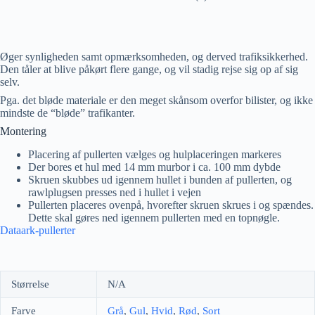
Øger synligheden samt opmærksomheden, og derved trafiksikkerhed.
Den tåler at blive påkørt flere gange, og vil stadig rejse sig op af sig
selv.
Pga. det bløde materiale er den meget skånsom overfor bilister, og ikke
mindste de “bløde” trafikanter.
Montering
Placering af pullerten vælges og hulplaceringen markeres
Der bores et hul med 14 mm murbor i ca. 100 mm dybde
Skruen skubbes ud igennem hullet i bunden af pullerten, og
rawlplugsen presses ned i hullet i vejen
Pullerten placeres ovenpå, hvorefter skruen skrues i og spændes.
Dette skal gøres ned igennem pullerten med en topnøgle.
Dataark-pullerter
Størrelse
N/A
Farve
Grå
,
Gul
,
Hvid
,
Rød
,
Sort