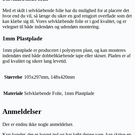
Med et skilt i selvklæbende folie har du mulighed for at placere det
hvor end du vil, så længe du sikre en god rengjort overflade som det
kan klæbe sig til. Vores selvklæbende folie er i god kvalitet, og er
velegnet til både indendørs og udendørs montering.
1mm Plastplade
1mm plastplade er produceret i polystyren plast, og kan monteres
indendørs med både dobbeltklæbende tape eller skruer. Pladen er af
god kvalitet og sikrer lang levetid.
Størrelse
105x297mm, 148x420mm
Materiale
Selvklæbende Folie, 1mm Plastplade
Anmeldelser
Der er endnu ikke nogle anmeldelser.
Kun kunder, der er logget ind og har købt denne vare, kan skrive en