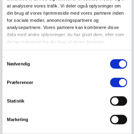
Støvlet
at analysere vores trafik. Vi deler også oplysninger om
Valg af sikkerhedssko
din brug af vores hjemmeside med vores partnere inden
Skadedyrsbekæmpelse
Stiger
for sociale medier, annonceringspartnere og
Skilte
analysepartnere. Vores partnere kan kombinere disse
Advarselsskilte
data med andre oplysninger, du har givet dem, eller som
Brandskilte
Cykeloprydning
de har indsamlet fra din brug af deres tjenester.
Forbudsskilte
Henvisningsskilte
Hunde
Samtykkevalg
Klistermærke / Markat
Nødvendig
Piktogrammer
Påbudsskilte
Standere, galger og beslag
Præferencer
Vejskilte
Sundhedsmiljø
Luftrenser
Ozonmaskiner
Statistik
Trafiksikkerhed
Afspærring
Pullert
Marketing
Trafikspejle
Vejbump
Vejmarkering