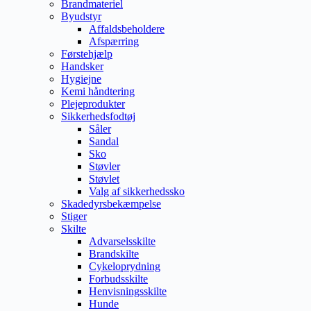
Brandmateriel
Byudstyr
Affaldsbeholdere
Afspærring
Førstehjælp
Handsker
Hygiejne
Kemi håndtering
Plejeprodukter
Sikkerhedsfodtøj
Såler
Sandal
Sko
Støvler
Støvlet
Valg af sikkerhedssko
Skadedyrsbekæmpelse
Stiger
Skilte
Advarselsskilte
Brandskilte
Cykeloprydning
Forbudsskilte
Henvisningsskilte
Hunde