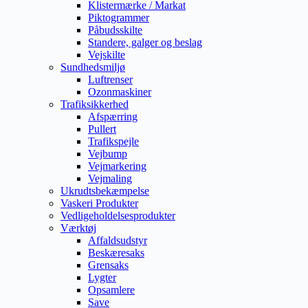
Klistermærke / Markat
Piktogrammer
Påbudsskilte
Standere, galger og beslag
Vejskilte
Sundhedsmiljø
Luftrenser
Ozonmaskiner
Trafiksikkerhed
Afspærring
Pullert
Trafikspejle
Vejbump
Vejmarkering
Vejmaling
Ukrudtsbekæmpelse
Vaskeri Produkter
Vedligeholdelsesprodukter
Værktøj
Affaldsudstyr
Beskæresaks
Grensaks
Lygter
Opsamlere
Save