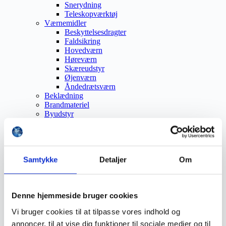
Snerydning
Teleskopværktøj
Værnemidler
Beskyttelsesdragter
Faldsikring
Hovedværn
Høreværn
Skæreudstyr
Øjenværn
Åndedrætsværn
Beklædning
Brandmateriel
Byudstyr
Affaldsbeholdere
Afspærring
Førstehjælp
Handsker
Hygiejne
Samtykke
Detaljer
Om
Kemi håndtering
Plejeprodukter
Sikkerhedsfodtøj
Denne hjemmeside bruger cookies
Såler
Sandal
Vi bruger cookies til at tilpasse vores indhold og
Sko
Støvler
annoncer, til at vise dig funktioner til sociale medier og til