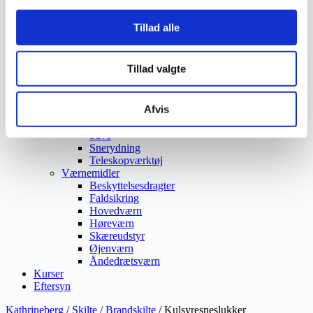
Vejmaling
Ukrudtsbekæmpelse
Tillad alle
Vaskeri Produkter
Vedligeholdelsesprodukter
Værktøj
Tillad valgte
Affaldsudstyr
Beskæresaks
Grensaks
Afvis
Lygter
Opsamlere
Save
Snerydning
Teleskopværktøj
Værnemidler
Beskyttelsesdragter
Faldsikring
Hovedværn
Høreværn
Skæreudstyr
Øjenværn
Åndedrætsværn
Kurser
Eftersyn
Kathrineberg
/
Skilte
/
Brandskilte
/ Kulsyresneslukker